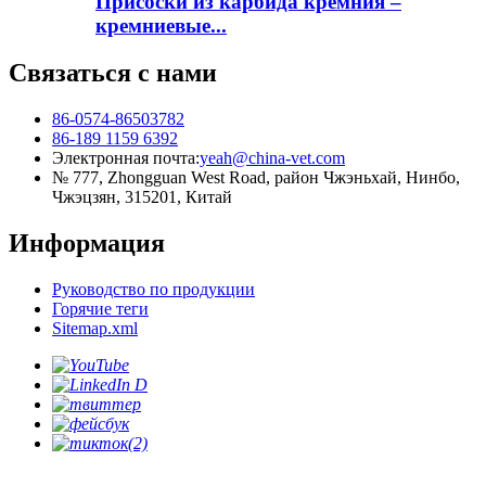
Присоски из карбида кремния –
кремниевые...
Связаться с нами
86-0574-86503782
86-189 1159 6392
Электронная почта:
yeah@china-vet.com
№ 777, Zhongguan West Road, район Чжэньхай, Нинбо,
Чжэцзян, 315201, Китай
Информация
Руководство по продукции
Горячие теги
Sitemap.xml