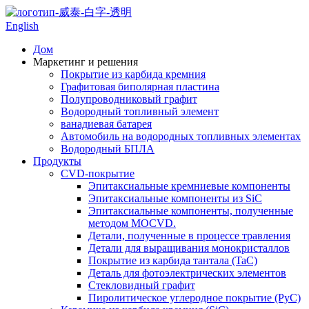
English
Дом
Маркетинг и решения
Покрытие из карбида кремния
Графитовая биполярная пластина
Полупроводниковый графит
Водородный топливный элемент
ванадиевая батарея
Автомобиль на водородных топливных элементах
Водородный БПЛА
Продукты
CVD-покрытие
Эпитаксиальные кремниевые компоненты
Эпитаксиальные компоненты из SiC
Эпитаксиальные компоненты, полученные
методом MOCVD.
Детали, полученные в процессе травления
Детали для выращивания монокристаллов
Покрытие из карбида тантала (TaC)
Деталь для фотоэлектрических элементов
Стекловидный графит
Пиролитическое углеродное покрытие (PyC)