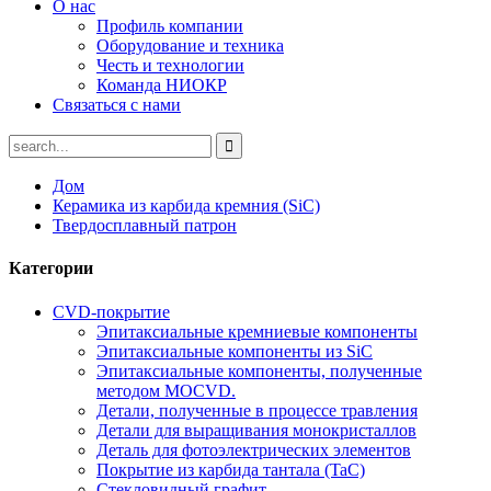
О нас
Профиль компании
Оборудование и техника
Честь и технологии
Команда НИОКР
Связаться с нами
Дом
Керамика из карбида кремния (SiC)
Твердосплавный патрон
Категории
CVD-покрытие
Эпитаксиальные кремниевые компоненты
Эпитаксиальные компоненты из SiC
Эпитаксиальные компоненты, полученные
методом MOCVD.
Детали, полученные в процессе травления
Детали для выращивания монокристаллов
Деталь для фотоэлектрических элементов
Покрытие из карбида тантала (TaC)
Стекловидный графит