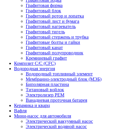
Графитовая лодка
Графитовая форма
Графитовый блок
Графитовый ротор и лопатка
Графитовый лист и бумага
Графитовый нагреватель
Графитовый тигель
Графитовый стержень и трубка
Графитовые болты и гайки
Графитовый канат
Графитовый полупроводник
Кремниевый графит
Композит C/C (CFC)
Водородная энергия
Водородный топливный элемент
Мембранно-электродный блок (МЭБ)
Биполярная пластина
Титановый войлок
Электролизер PEM
Ванадиевая проточная батарея
Керамика и кварц
Вафля
Мини-насос для автомобиля
Электрический вакуумный насос
Электрический водяной насос