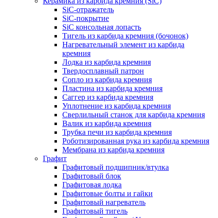
Керамика из карбида кремния (SiC)
SiC-отражатель
SiC-покрытие
SiC консольная лопасть
Тигель из карбида кремния (бочонок)
Нагревательный элемент из карбида
кремния
Лодка из карбида кремния
Твердосплавный патрон
Сопло из карбида кремния
Пластина из карбида кремния
Саггер из карбида кремния
Уплотнение из карбида кремния
Сверлильный станок для карбида кремния
Валик из карбида кремния
Трубка печи из карбида кремния
Роботизированная рука из карбида кремния
Мембрана из карбида кремния
Графит
Графитовый подшипник/втулка
Графитовый блок
Графитовая лодка
Графитовые болты и гайки
Графитовый нагреватель
Графитовый тигель