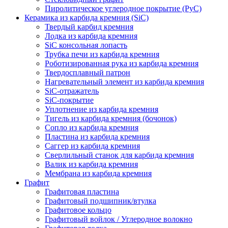
Пиролитическое углеродное покрытие (PyC)
Керамика из карбида кремния (SiC)
Твердый карбид кремния
Лодка из карбида кремния
SiC консольная лопасть
Трубка печи из карбида кремния
Роботизированная рука из карбида кремния
Твердосплавный патрон
Нагревательный элемент из карбида кремния
SiC-отражатель
SiC-покрытие
Уплотнение из карбида кремния
Тигель из карбида кремния (бочонок)
Сопло из карбида кремния
Пластина из карбида кремния
Саггер из карбида кремния
Сверлильный станок для карбида кремния
Валик из карбида кремния
Мембрана из карбида кремния
Графит
Графитовая пластина
Графитовый подшипник/втулка
Графитовое кольцо
Графитовый войлок / Углеродное волокно