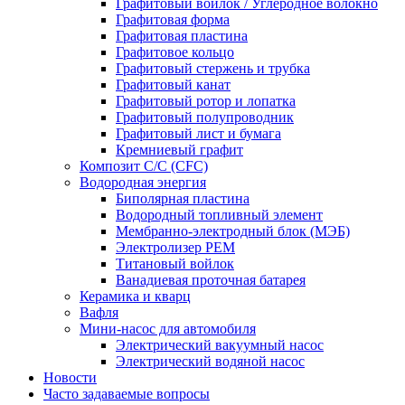
Графитовый войлок / Углеродное волокно
Графитовая форма
Графитовая пластина
Графитовое кольцо
Графитовый стержень и трубка
Графитовый канат
Графитовый ротор и лопатка
Графитовый полупроводник
Графитовый лист и бумага
Кремниевый графит
Композит C/C (CFC)
Водородная энергия
Биполярная пластина
Водородный топливный элемент
Мембранно-электродный блок (МЭБ)
Электролизер PEM
Титановый войлок
Ванадиевая проточная батарея
Керамика и кварц
Вафля
Мини-насос для автомобиля
Электрический вакуумный насос
Электрический водяной насос
Новости
Часто задаваемые вопросы