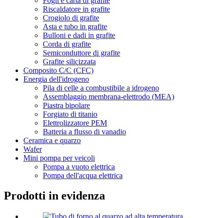
Fogli e carta di grafite
Riscaldatore in grafite
Crogiolo di grafite
Asta e tubo in grafite
Bulloni e dadi in grafite
Corda di grafite
Semiconduttore di grafite
Grafite silicizzata
Composito C/C (CFC)
Energia dell'idrogeno
Pila di celle a combustibile a idrogeno
Assemblaggio membrana-elettrodo (MEA)
Piastra bipolare
Forgiato di titanio
Elettrolizzatore PEM
Batteria a flusso di vanadio
Ceramica e quarzo
Wafer
Mini pompa per veicoli
Pompa a vuoto elettrica
Pompa dell'acqua elettrica
Prodotti in evidenza