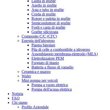
Lastra di grafite
Anello in grafite
Asta e tubo in grafite
Corda di grafite
Rotore e paletta in grafite
Semiconduttore di grafite
Fogli e carta di grafite
Grafite silicizzata
Composito C/C (CFC)
Energia dell'idrogeno
Piastra bipolare
Pila di celle a combustibile a idrogeno
Assemblaggio membrana-elettrodo (MEA)
Elettrolizzatore PEM
Forgiato di titanio
Batteria a flusso di vanadio
Ceramica e quarzo
Wafer
Mini pompa per veicoli
Pompa a vuoto elettrica
Pompa dell'acqua elettrica
Notizia
FAQ
Chi siamo
Profilo Aziendale