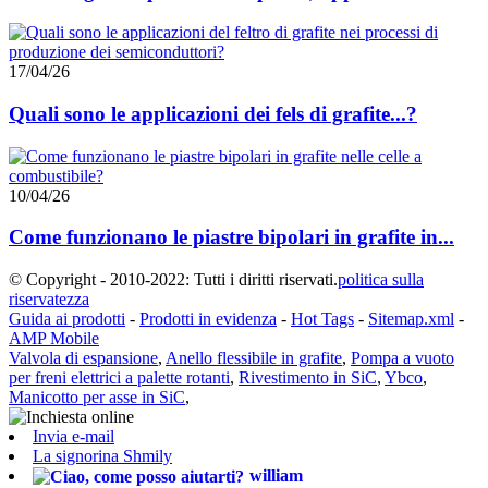
17/04/26
Quali sono le applicazioni dei fels di grafite...?
10/04/26
Come funzionano le piastre bipolari in grafite in...
© Copyright - 2010-2022: Tutti i diritti riservati.
politica sulla
riservatezza
Guida ai prodotti
-
Prodotti in evidenza
-
Hot Tags
-
Sitemap.xml
-
AMP Mobile
Valvola di espansione
,
Anello flessibile in grafite
,
Pompa a vuoto
per freni elettrici a palette rotanti
,
Rivestimento in SiC
,
Ybco
,
Manicotto per asse in SiC
,
Invia e-mail
La signorina Shmily
william