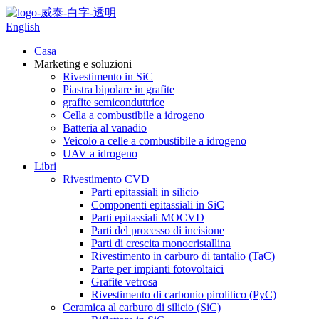
English
Casa
Marketing e soluzioni
Rivestimento in SiC
Piastra bipolare in grafite
grafite semiconduttrice
Cella a combustibile a idrogeno
Batteria al vanadio
Veicolo a celle a combustibile a idrogeno
UAV a idrogeno
Libri
Rivestimento CVD
Parti epitassiali in silicio
Componenti epitassiali in SiC
Parti epitassiali MOCVD
Parti del processo di incisione
Parti di crescita monocristallina
Rivestimento in carburo di tantalio (TaC)
Parte per impianti fotovoltaici
Grafite vetrosa
Rivestimento di carbonio pirolitico (PyC)
Ceramica al carburo di silicio (SiC)