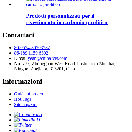
Prodotti personalizzati per il
rivestimento in carbonio pirolitico
Contattaci
86-0574-86503782
86-189 1159 6392
E-mail:
yeah@china-vet.com
No. 777, Zhongguan West Road, Distretto di Zhenhai,
Ningbo, Zhejiang, 315201, Cina
Informazioni
Guida ai prodotti
Hot Tags
Sitemap.xml