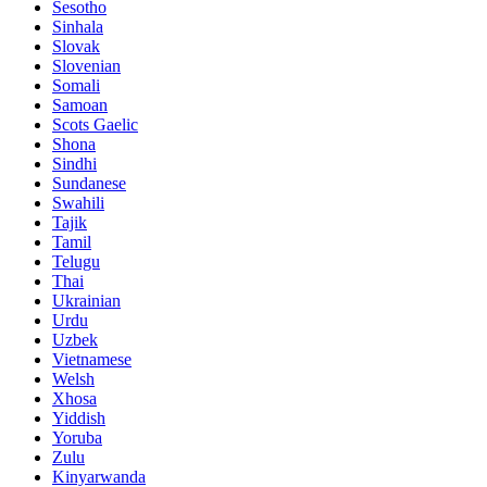
Sesotho
Sinhala
Slovak
Slovenian
Somali
Samoan
Scots Gaelic
Shona
Sindhi
Sundanese
Swahili
Tajik
Tamil
Telugu
Thai
Ukrainian
Urdu
Uzbek
Vietnamese
Welsh
Xhosa
Yiddish
Yoruba
Zulu
Kinyarwanda