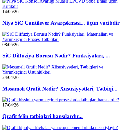
14/05/26
Niyə SiC Cantilever Avarçəkməsi... üçün vacibdir
08/05/26
SiC Diffuziya Borusu Nədir? Funksiyaları, ...
24/04/26
Məsaməli Qrafit Nədir? Xüsusiyyətləri, Tətbiqi...
17/04/26
Qrafit felin tətbiqləri hansılardır...