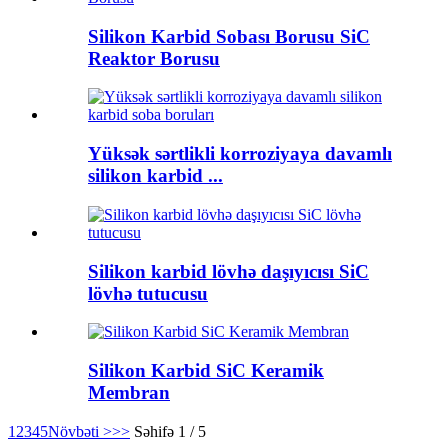
Silikon Karbid Sobası Borusu SiC
Reaktor Borusu
Yüksək sərtlikli korroziyaya davamlı
silikon karbid ...
Silikon karbid lövhə daşıyıcısı SiC
lövhə tutucusu
Silikon Karbid SiC Keramik
Membran
1
2
3
4
5
Növbəti >
>>
Səhifə 1 / 5