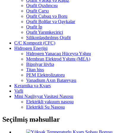
Qrafit Vərəqi və Kağız
Qrafit Qızdırıcısı
Qrafit Çarxı
Qrafit Çubuq və Boru
Qrafit Boltlar və Qaykalar
Qrafit İp
Qrafit Yarımkeçirici
Silikonlaşdırılmış Qrafit
C/C Kompozit (CFC)
Hidrogen Enerjisi
Hidrogen Yanacaq Hüceyrə Yığını
Membran Elektrod Yığımı (MEA)
Bipolyar lövhə
Titan hiss
PEM Elektrolizatoru
Vanadium Axın Batareyası
Keramika və Kvars
Vafli
Mini Nəqliyyat Vasitəsi Nasosu
Elektrikli vakuum nasosu
Elektrikli Su Nasosu
Seçilmiş məhsullar