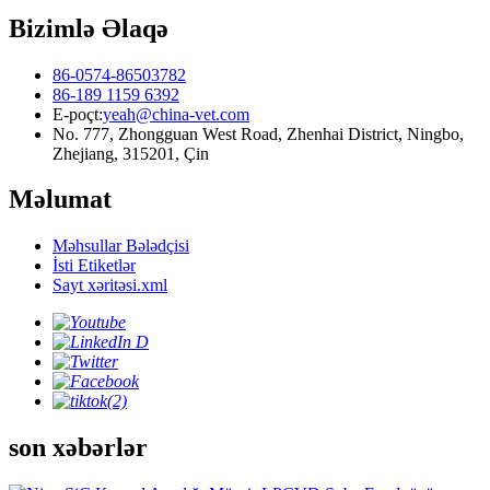
Bizimlə Əlaqə
86-0574-86503782
86-189 1159 6392
E-poçt:
yeah@china-vet.com
No. 777, Zhongguan West Road, Zhenhai District, Ningbo,
Zhejiang, 315201, Çin
Məlumat
Məhsullar Bələdçisi
İsti Etiketlər
Sayt xəritəsi.xml
son xəbərlər