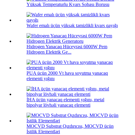
Yüksək Temperaturlu Kvars Sobası Borusu
Wafer emalı üçün yüksək təmizlikli kvars qayığı
Hidrogen Yanacaq Hüceyrəsi 6000W Pem
Hidrogen Elektrik Ge...
PUA üçün 2000 Vt hava soyutma yanacaq
elementi yığını
İHA üçün yanacaq elementi yığını, metal
bipolyar lövhəli yanacaq elementi
MOCVD Substrat Qızdırıcısı, MOCVD üçün
İstilik Elementləri