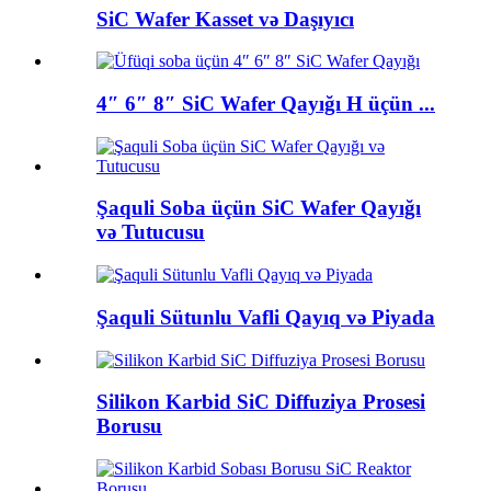
SiC Wafer Kasset və Daşıyıcı
4″ 6″ 8″ SiC Wafer Qayığı H üçün ...
Şaquli Soba üçün SiC Wafer Qayığı
və Tutucusu
Şaquli Sütunlu Vafli Qayıq və Piyada
Silikon Karbid SiC Diffuziya Prosesi
Borusu