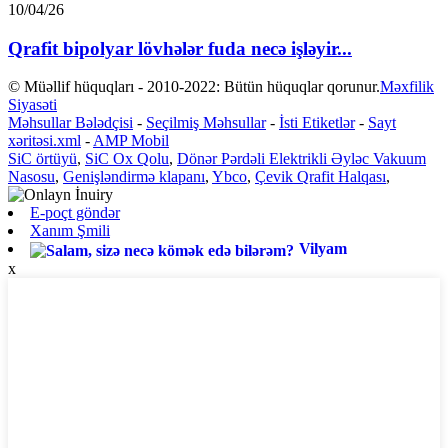
10/04/26
Qrafit bipolyar lövhələr fuda necə işləyir...
© Müəllif hüquqları - 2010-2022: Bütün hüquqlar qorunur.
Məxfilik
Siyasəti
Məhsullar Bələdçisi
-
Seçilmiş Məhsullar
-
İsti Etiketlər
-
Sayt
xəritəsi.xml
-
AMP Mobil
SiC örtüyü
,
SiC Ox Qolu
,
Dönər Pərdəli Elektrikli Əyləc Vakuum
Nasosu
,
Genişləndirmə klapanı
,
Ybco
,
Çevik Qrafit Halqası
,
E-poçt göndər
Xanım Şmili
Vilyam
x