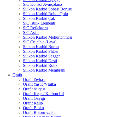
SiC Konsol Avarçəkmə
Silikon Karbid Sobası Borusu
Silikon Karbid Robot Qolu
Silikon Karbid Çak
SiC İstilik Elementi
SiC Reflektoru
SiC Astar
Silikon Karbid Möhürlənməsi
SiC Crucible (Lava)
Silikon Karbid Burun
Silikon Karbid Plitəsi
Silikon Karbid Sagger
Silikon Karbid Dəsti
Silikon Karbid Roliki
Silikon Karbid Membranı
Qrafit
Qrafit lövhəsi
Qrafit Yastıq/Vtulka
Qrafit halqası
Qrafit Keçə / Karbon Lif
Qrafit Qayığı
Qrafit Kalıp
Qrafit Bloku
Qrafit Rotoru və Pər