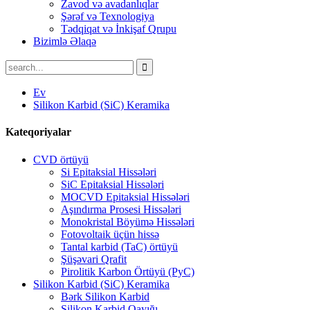
Zavod və avadanlıqlar
Şərəf və Texnologiya
Tədqiqat və İnkişaf Qrupu
Bizimlə Əlaqə
Ev
Silikon Karbid (SiC) Keramika
Kateqoriyalar
CVD örtüyü
Si Epitaksial Hissələri
SiC Epitaksial Hissələri
MOCVD Epitaksial Hissələri
Aşındırma Prosesi Hissələri
Monokristal Böyümə Hissələri
Fotovoltaik üçün hissə
Tantal karbid (TaC) örtüyü
Şüşəvari Qrafit
Pirolitik Karbon Örtüyü (PyC)
Silikon Karbid (SiC) Keramika
Bərk Silikon Karbid
Silikon Karbid Qayığı