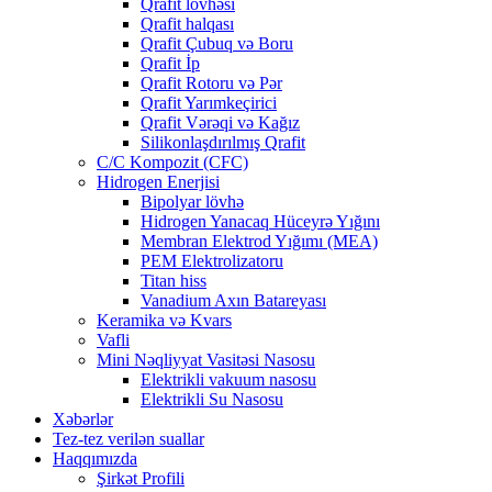
Qrafit lövhəsi
Qrafit halqası
Qrafit Çubuq və Boru
Qrafit İp
Qrafit Rotoru və Pər
Qrafit Yarımkeçirici
Qrafit Vərəqi və Kağız
Silikonlaşdırılmış Qrafit
C/C Kompozit (CFC)
Hidrogen Enerjisi
Bipolyar lövhə
Hidrogen Yanacaq Hüceyrə Yığını
Membran Elektrod Yığımı (MEA)
PEM Elektrolizatoru
Titan hiss
Vanadium Axın Batareyası
Keramika və Kvars
Vafli
Mini Nəqliyyat Vasitəsi Nasosu
Elektrikli vakuum nasosu
Elektrikli Su Nasosu
Xəbərlər
Tez-tez verilən suallar
Haqqımızda
Şirkət Profili