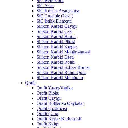
SiC Reflektoru
SiC Astar
SiC Konsol Avarçəkmə
SiC Crucible (Lava)
SiC İstilik Elementi
Silikon Karbid Qayığı
Silikon Karbid Çak
Silikon Karbid Burun
Silikon Karbid Plitəsi
Silikon Karbid Sagger
Silikon Karbid Möhürlənməsi
Silikon Karbid Dəsti
Silikon Karbid Roliki
Silikon Karbid Sobası Borusu
Silikon Karbid Robot Qolu
Silikon Karbid Membranı
Qrafit
Qrafit Yastıq/Vtulka
Qrafit Bloku
Qrafit Qayığı
Qrafit Boltlar və Qaykalar
Qrafit Qızdırıcısı
Qrafit Çarxı
Qrafit Keçə / Karbon Lif
Qrafit Kalıp