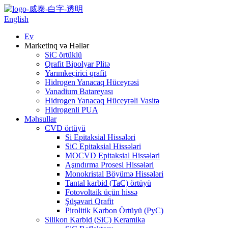
English
Ev
Marketinq və Həllər
SiC örtüklü
Qrafit Bipolyar Plitə
Yarımkeçirici qrafit
Hidrogen Yanacaq Hüceyrəsi
Vanadium Batareyası
Hidrogen Yanacaq Hüceyrəli Vasitə
Hidrogenli PUA
Məhsullar
CVD örtüyü
Si Epitaksial Hissələri
SiC Epitaksial Hissələri
MOCVD Epitaksial Hissələri
Aşındırma Prosesi Hissələri
Monokristal Böyümə Hissələri
Tantal karbid (TaC) örtüyü
Fotovoltaik üçün hissə
Şüşəvari Qrafit
Pirolitik Karbon Örtüyü (PyC)
Silikon Karbid (SiC) Keramika