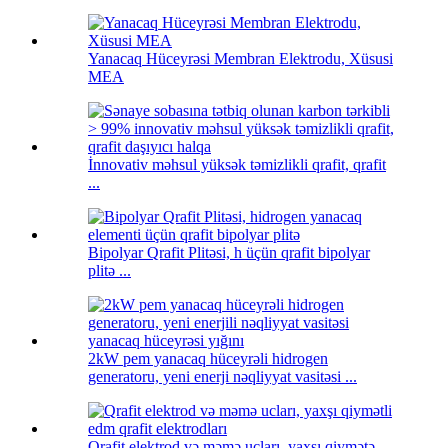
Yanacaq Hüceyrəsi Membran Elektrodu, Xüsusi
MEA
İnnovativ məhsul yüksək təmizlikli qrafit, qrafit
...
Bipolyar Qrafit Plitəsi, h üçün qrafit bipolyar
plitə ...
2kW pem yanacaq hüceyrəli hidrogen
generatoru, yeni enerji nəqliyyat vasitəsi ...
Qrafit elektrod və məmə ucları, yaxşı qiymətə