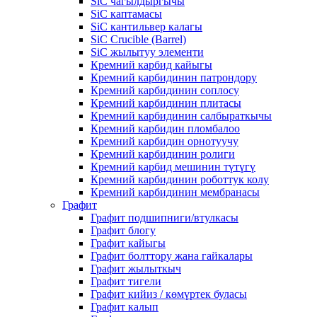
SiC чагылдыргычы
SiC каптамасы
SiC кантильвер калагы
SiC Crucible (Barrel)
SiC жылытуу элементи
Кремний карбид кайыгы
Кремний карбидинин патрондору
Кремний карбидинин соплосу
Кремний карбидинин плитасы
Кремний карбидинин салбыраткычы
Кремний карбидин пломбалоо
Кремний карбидин орнотуучу
Кремний карбидинин ролиги
Кремний карбид мешинин түтүгү
Кремний карбидинин роботтук колу
Кремний карбидинин мембранасы
Графит
Графит подшипниги/втулкасы
Графит блогу
Графит кайыгы
Графит болттору жана гайкалары
Графит жылыткыч
Графит тигели
Графит кийиз / көмүртек буласы
Графит калып