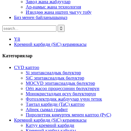
Завод жана жабдуулар
Ар-намыс жана технология
Изилдөө жана иштеп чыгуу тобу
Биз менен байланышыңыз
Үй
Кремний карбиди (SiC) керамикасы
Категориялар
CVD каптоо
Si эпитаксиалдык бөлүктөр
SiC эпитаксиалдык бөлүктөр
MOCVD эпитаксиалдык бөлүктөр
Оёп жасоо процессинин бөлүктөрүн
Монокристалдын өсүү бөлүктөрүн
Фотоэлектрдик жабдуулар үчүн тетик
Тантал карбиди (TaC) каптоо
Айнек сымал графит
Пиролиттик көмүртек менен каптоо (PyC)
Кремний карбиди (SiC) керамикасы
Катуу кремний карбиди
Кремний карбид кайыгы