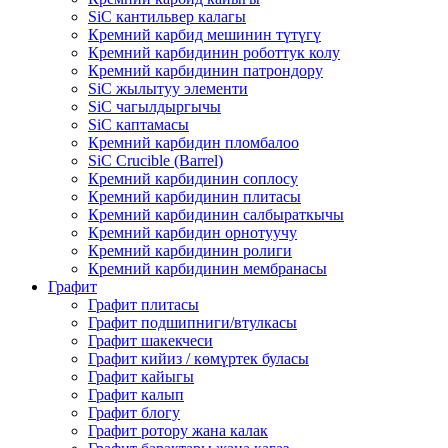
SiC кантильвер калагы
Кремний карбид мешинин түтүгү
Кремний карбидинин роботтук колу
Кремний карбидинин патрондору
SiC жылытуу элементи
SiC чагылдыргычы
SiC каптамасы
Кремний карбидин пломбалоо
SiC Crucible (Barrel)
Кремний карбидинин соплосу
Кремний карбидинин плитасы
Кремний карбидинин салбыраткычы
Кремний карбидин орнотуучу
Кремний карбидинин ролиги
Кремний карбидинин мембранасы
Графит
Графит плитасы
Графит подшипниги/втулкасы
Графит шакекчеси
Графит кийиз / көмүртек буласы
Графит кайыгы
Графит калып
Графит блогу
Графит ротору жана калак