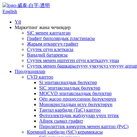
English
Үй
Маркетинг жана чечимдер
SiC менен капталган
Графит биполярдык пластинасы
Жарым өткөргүч графит
Суутек отун клеткасы
Ванадий батареясы
Суутек менен иштеген отун клеткалуу унаа
Суутек менен башкарылуучу учкучсуз учуучу аппар
Продукциялар
CVD каптоо
Si эпитаксиалдык бөлүктөр
SiC эпитаксиалдык бөлүктөр
MOCVD эпитаксиалдык бөлүктөр
Оёп жасоо процессинин бөлүктөрүн
Монокристалдын өсүү бөлүктөрүн
Тантал карбиди (TaC) каптоо
Фотоэлектрдик жабдуулар үчүн тетик
Айнек сымал графит
Пиролиттик көмүртек менен каптоо (PyC)
Кремний карбиди (SiC) керамикасы