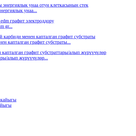
нергиялык унаа...
 gr...
н капталган графит субстраты...
ры/алып жүрүүчүлөр...
айыгы