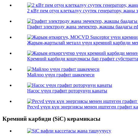
2 кВт пем отун клеткалуу суутек генератору, жаңы э
Графит электроду жана эмчектер, жакшы баадагы edm
Жарым-жартылай металл үчүн кремний карбиди мене
Кремний карбиди кошулмасы бар графит субстратта
Майлоо үчүн графит шакекчеси
Насос үчүн графит роторунун канаты
Pecvd үчүн күн энергиясы менен иштеген графит к
Кремний карбиди (SiC) керамикасы