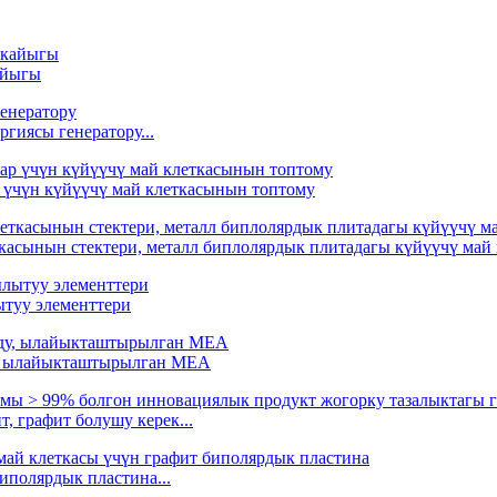
айыгы
гиясы генератору...
р үчүн күйүүчү май клеткасынын топтому
ткасынын стектери, металл биплолярдык плитадагы күйүүчү май
уу элементтери
у, ылайыкташтырылган MEA
, графит болушу керек...
иполярдык пластина...