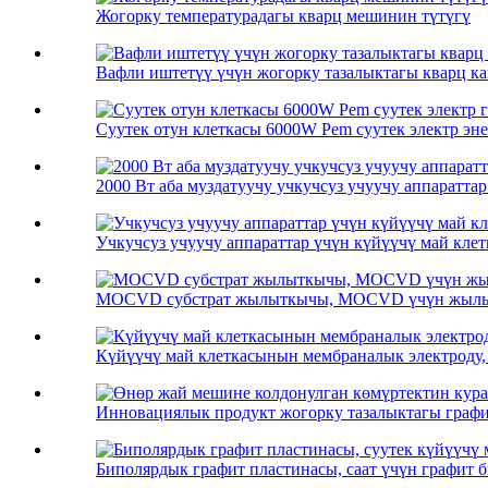
Жогорку температурадагы кварц мешинин түтүгү
Вафли иштетүү үчүн жогорку тазалыктагы кварц к
Суутек отун клеткасы 6000W Pem суутек электр энер
2000 Вт аба муздатуучу учкучсуз учуучу аппаратта
Учкучсуз учуучу аппараттар үчүн күйүүчү май кле
MOCVD субстрат жылыткычы, MOCVD үчүн жылыт
Күйүүчү май клеткасынын мембраналык электрод
Инновациялык продукт жогорку тазалыктагы графит
Биполярдык графит пластинасы, саат үчүн графит б