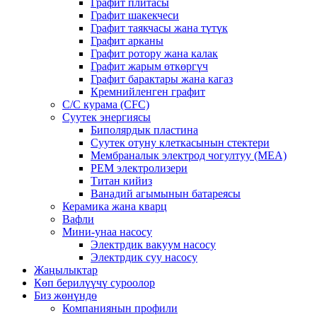
Графит плитасы
Графит шакекчеси
Графит таякчасы жана түтүк
Графит арканы
Графит ротору жана калак
Графит жарым өткөргүч
Графит барактары жана кагаз
Кремнийленген графит
C/C курама (CFC)
Суутек энергиясы
Биполярдык пластина
Суутек отуну клеткасынын стектери
Мембраналык электрод чогултуу (MEA)
PEM электролизери
Титан кийиз
Ванадий агымынын батареясы
Керамика жана кварц
Вафли
Мини-унаа насосу
Электрдик вакуум насосу
Электрдик суу насосу
Жаңылыктар
Көп берилүүчү суроолор
Биз жөнүндө
Компаниянын профили