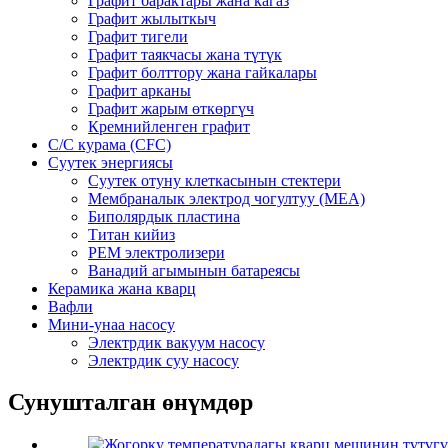
Графит барактары жана кагаз
Графит жылыткыч
Графит тигели
Графит таякчасы жана түтүк
Графит болттору жана гайкалары
Графит арканы
Графит жарым өткөргүч
Кремнийленген графит
C/C курама (CFC)
Суутек энергиясы
Суутек отуну клеткасынын стектери
Мембраналык электрод чогултуу (MEA)
Биполярдык пластина
Титан кийиз
PEM электролизери
Ванадий агымынын батареясы
Керамика жана кварц
Вафли
Мини-унаа насосу
Электрдик вакуум насосу
Электрдик суу насосу
Сунушталган өнүмдөр