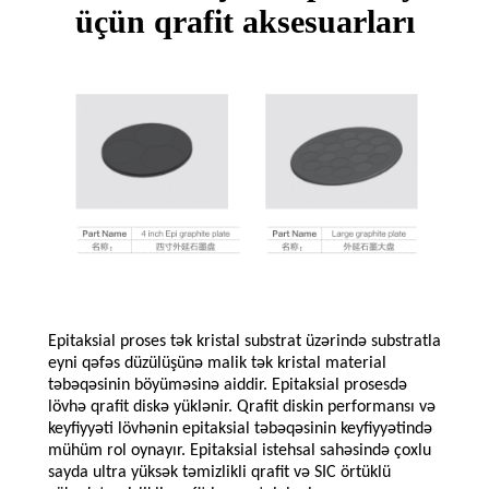
üçün qrafit aksesuarları
Epitaksial proses tək kristal substrat üzərində substratla
eyni qəfəs düzülüşünə malik tək kristal material
təbəqəsinin böyüməsinə aiddir. Epitaksial prosesdə
lövhə qrafit diskə yüklənir. Qrafit diskin performansı və
keyfiyyəti lövhənin epitaksial təbəqəsinin keyfiyyətində
mühüm rol oynayır. Epitaksial istehsal sahəsində çoxlu
sayda ultra yüksək təmizlikli qrafit və SIC örtüklü