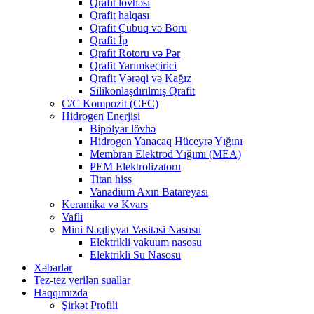
Qrafit lövhəsi
Qrafit halqası
Qrafit Çubuq və Boru
Qrafit İp
Qrafit Rotoru və Pər
Qrafit Yarımkeçirici
Qrafit Vərəqi və Kağız
Silikonlaşdırılmış Qrafit
C/C Kompozit (CFC)
Hidrogen Enerjisi
Bipolyar lövhə
Hidrogen Yanacaq Hüceyrə Yığını
Membran Elektrod Yığımı (MEA)
PEM Elektrolizatoru
Titan hiss
Vanadium Axın Batareyası
Keramika və Kvars
Vafli
Mini Nəqliyyat Vasitəsi Nasosu
Elektrikli vakuum nasosu
Elektrikli Su Nasosu
Xəbərlər
Tez-tez verilən suallar
Haqqımızda
Şirkət Profili