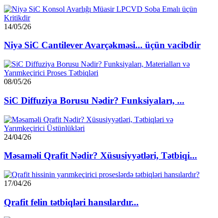
14/05/26
Niyə SiC Cantilever Avarçəkməsi... üçün vacibdir
08/05/26
SiC Diffuziya Borusu Nədir? Funksiyaları, ...
24/04/26
Məsaməli Qrafit Nədir? Xüsusiyyətləri, Tətbiqi...
17/04/26
Qrafit felin tətbiqləri hansılardır...