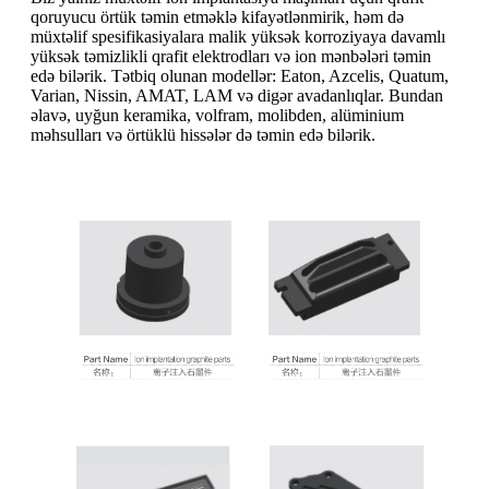
qoruyucu örtük təmin etməklə kifayətlənmirik, həm də
müxtəlif spesifikasiyalara malik yüksək korroziyaya davamlı
yüksək təmizlikli qrafit elektrodları və ion mənbələri təmin
edə bilərik. Tətbiq olunan modellər: Eaton, Azcelis, Quatum,
Varian, Nissin, AMAT, LAM və digər avadanlıqlar. Bundan
əlavə, uyğun keramika, volfram, molibden, alüminium
məhsulları və örtüklü hissələr də təmin edə bilərik.