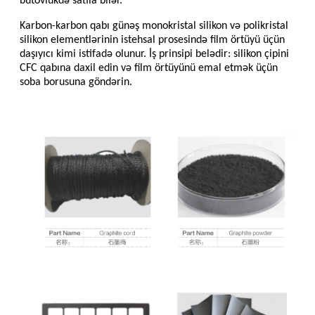
bütövlükdə satıla bilər.
Karbon-karbon qabı günəş monokristal silikon və polikristal
silikon elementlərinin istehsal prosesində film örtüyü üçün
daşıyıcı kimi istifadə olunur. İş prinsipi belədir: silikon çipini
CFC qabına daxil edin və film örtüyünü emal etmək üçün
soba borusuna göndərin.