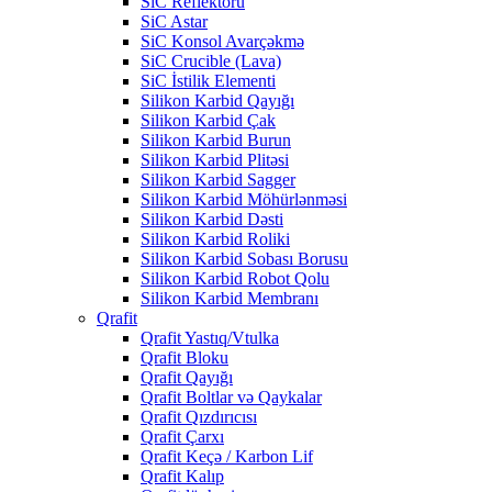
SiC Reflektoru
SiC Astar
SiC Konsol Avarçəkmə
SiC Crucible (Lava)
SiC İstilik Elementi
Silikon Karbid Qayığı
Silikon Karbid Çak
Silikon Karbid Burun
Silikon Karbid Plitəsi
Silikon Karbid Sagger
Silikon Karbid Möhürlənməsi
Silikon Karbid Dəsti
Silikon Karbid Roliki
Silikon Karbid Sobası Borusu
Silikon Karbid Robot Qolu
Silikon Karbid Membranı
Qrafit
Qrafit Yastıq/Vtulka
Qrafit Bloku
Qrafit Qayığı
Qrafit Boltlar və Qaykalar
Qrafit Qızdırıcısı
Qrafit Çarxı
Qrafit Keçə / Karbon Lif
Qrafit Kalıp