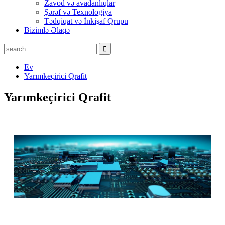
Zavod və avadanlıqlar
Şərəf və Texnologiya
Tədqiqat və İnkişaf Qrupu
Bizimlə Əlaqə
Ev
Yarımkeçirici Qrafit
Yarımkeçirici Qrafit