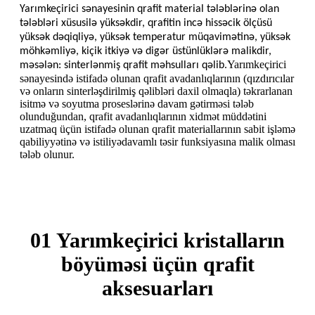
Yarımkeçirici sənayesinin qrafit material tələblərinə olan
tələbləri xüsusilə yüksəkdir, qrafitin incə hissəcik ölçüsü
yüksək dəqiqliyə, yüksək temperatur müqavimətinə, yüksək
möhkəmliyə, kiçik itkiyə və digər üstünlüklərə malikdir,
Yarımkeçirici
məsələn: sinterlənmiş qrafit məhsulları qəlib.
sənayesində istifadə olunan qrafit avadanlıqlarının (qızdırıcılar
və onların sinterləşdirilmiş qəlibləri daxil olmaqla) təkrarlanan
isitmə və soyutma proseslərinə davam gətirməsi tələb
olunduğundan, qrafit avadanlıqlarının xidmət müddətini
uzatmaq üçün istifadə olunan qrafit materiallarının sabit işləmə
qabiliyyətinə və istiliyədavamlı təsir funksiyasına malik olması
tələb olunur.
01 Yarımkeçirici kristalların
böyüməsi üçün qrafit
aksesuarları