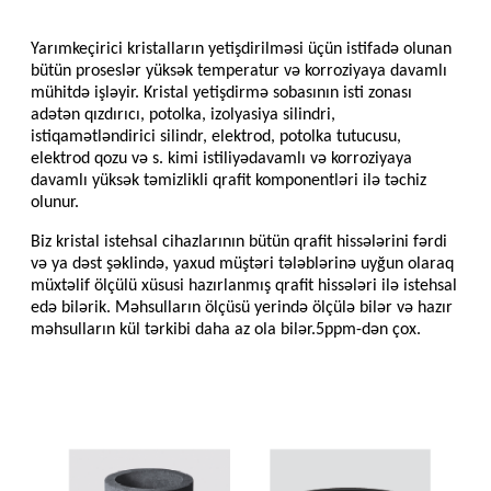
Yarımkeçirici kristalların yetişdirilməsi üçün istifadə olunan
bütün proseslər yüksək temperatur və korroziyaya davamlı
mühitdə işləyir. Kristal yetişdirmə sobasının isti zonası
adətən qızdırıcı, potolka, izolyasiya silindri,
istiqamətləndirici silindr, elektrod, potolka tutucusu,
elektrod qozu və s. kimi istiliyədavamlı və korroziyaya
davamlı yüksək təmizlikli qrafit komponentləri ilə təchiz
olunur.
Biz kristal istehsal cihazlarının bütün qrafit hissələrini fərdi
və ya dəst şəklində, yaxud müştəri tələblərinə uyğun olaraq
müxtəlif ölçülü xüsusi hazırlanmış qrafit hissələri ilə istehsal
edə bilərik. Məhsulların ölçüsü yerində ölçülə bilər və hazır
məhsulların kül tərkibi daha az ola bilər.
5ppm-dən çox.