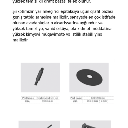
yüksək təmizlikli qrafit bazası tələb olunur.
Şirkətimizin yarımkeçirici epitaksiya üçün qrafit bazası
geniş tətbiq sahəsinə malikdir, sənayedə ən çox istifadə
olunan avadanlıqların əksəriyyətinə uyğundur və
yüksək təmizliyə, vahid örtüyə, əla xidmət müddətinə,
yüksək kimyəvi müqavimətə və istilik stabilliyinə
malikdir.