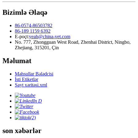
Bizimlə Əlaqə
86-0574-86503782
86-189 1159 6392
E-poçt:
yeah@china-vet.com
No. 777, Zhongguan West Road, Zhenhai District, Ningbo,
Zhejiang, 315201, Çin
Məlumat
Məhsullar Bələdçisi
İsti Etiketlər
Sayt xəritəsi.xml
son xəbərlər