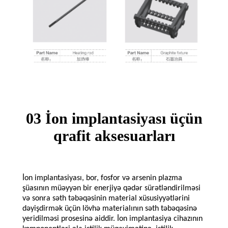
03 İon implantasiyası üçün
qrafit aksesuarları
İon implantasiyası, bor, fosfor və arsenin plazma
şüasının müəyyən bir enerjiyə qədər sürətləndirilməsi
və sonra səth təbəqəsinin material xüsusiyyətlərini
dəyişdirmək üçün lövhə materialının səth təbəqəsinə
yeridilməsi prosesinə aiddir. İon implantasiya cihazının