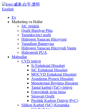
English
Ev
Marketinq və Həllər
SiC örtüklü
Qrafit Bipolyar Plitə
Yarımkeçirici qrafit
Hidrogen Yanacaq Hüceyrəsi
Vanadium Batareyası
Hidrogen Yanacaq Hüceyrəli Vasitə
Hidrogenli PUA
Məhsullar
CVD örtüyü
Si Epitaksial Hissələri
SiC Epitaksial Hissələri
MOCVD Epitaksial Hissələri
Aşındırma Prosesi Hissələri
Monokristal Böyümə Hissələri
Tantal karbid (TaC) örtüyü
Fotovoltaik üçün hissə
Şüşəvari Qrafit
Pirolitik Karbon Örtüyü (PyC)
Silikon Karbid (SiC) Keramika