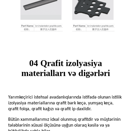
04 Qrafit izolyasiya
materialları və digərləri
Yarımkeçirici istehsal avadanlıqlarında istifadə olunan istilik
izolyasiya materiallarına qrafit bərk keçə, yumşaq keçə,
qrafit folqa, qrafit kağızı və qrafit ip daxildir.
Bütün xammallarımız idxal olunmuş qrafitdir və müştərinin
tələblərinin xüsusi ölçüsünə uyğun olaraq kəsilə və ya