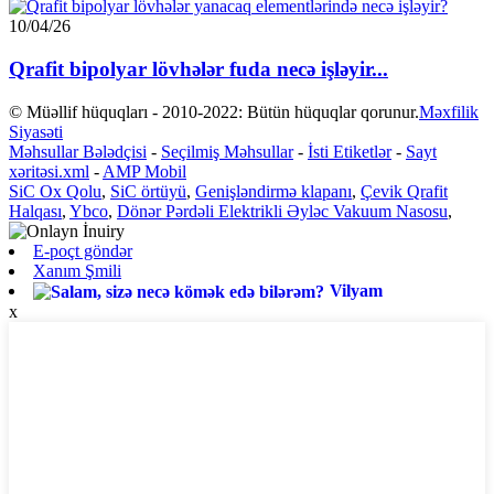
10/04/26
Qrafit bipolyar lövhələr fuda necə işləyir...
© Müəllif hüquqları - 2010-2022: Bütün hüquqlar qorunur.
Məxfilik
Siyasəti
Məhsullar Bələdçisi
-
Seçilmiş Məhsullar
-
İsti Etiketlər
-
Sayt
xəritəsi.xml
-
AMP Mobil
SiC Ox Qolu
,
SiC örtüyü
,
Genişləndirmə klapanı
,
Çevik Qrafit
Halqası
,
Ybco
,
Dönər Pərdəli Elektrikli Əyləc Vakuum Nasosu
,
E-poçt göndər
Xanım Şmili
Vilyam
x