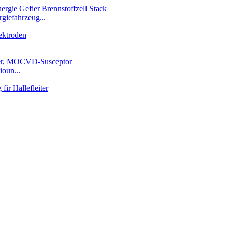
giefahrzeug...
ioun...