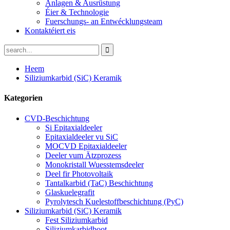
Anlagen & Ausrüstung
Éier & Technologie
Fuerschungs- an Entwécklungsteam
Kontaktéiert eis
Heem
Siliziumkarbid (SiC) Keramik
Kategorien
CVD-Beschichtung
Si Epitaxialdeeler
Epitaxialdeeler vu SiC
MOCVD Epitaxialdeeler
Deeler vum Ätzprozess
Monokristall Wuesstemsdeeler
Deel fir Photovoltaik
Tantalkarbid (TaC) Beschichtung
Glaskuelegrafit
Pyrolytesch Kuelestoffbeschichtung (PyC)
Siliziumkarbid (SiC) Keramik
Fest Siliziumkarbid
Siliziumkarbidboot