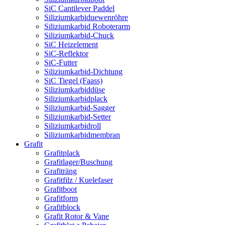
SiC Cantilever Paddel
Siliziumkarbiduewenröhre
Siliziumkarbid Roboterarm
Siliziumkarbid-Chuck
SiC Heizelement
SiC-Reflektor
SiC-Futter
Siliziumkarbid-Dichtung
SiC Tiegel (Faass)
Siliziumkarbiddüse
Siliziumkarbidplack
Siliziumkarbid-Sagger
Siliziumkarbid-Setter
Siliziumkarbidroll
Siliziumkarbidmembran
Grafit
Grafitplack
Grafitlager/Buschung
Grafiträng
Grafitfilz / Kuelefaser
Grafitboot
Grafitform
Grafitblock
Grafit Rotor & Vane