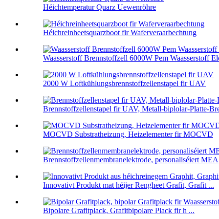
Héichtemperatur Quarz Uewenröhre
Héichreinheetsquarzboot fir Waferveraarbechtung
Waasserstoff Brennstoffzell 6000W Pem Waasserstoff Elek
2000 W Loftkühlungsbrennstoffzellenstapel fir UAV
Brennstoffzellenstapel fir UAV, Metall-biplolar-Platte-Br
MOCVD Substratheizung, Heizelementer fir MOCVD
Brennstoffzellenmembranelektrode, personaliséiert MEA
Innovativt Produkt mat héijer Rengheet Grafit, Grafit ...
Bipolare Grafitplack, Grafitbipolare Plack fir h ...