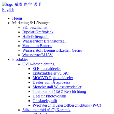
English
Heem
Marketing & Léisungen
SiC beschichtet
Bipolar Grafitplack
Hallefleitergrafit
Waasserstoff Brennstoffzell
Vanadium Batterie
Waasserstoff-Brennstoffzellen-Gefier
Waasserstoff-UAV
Produkter
CVD-Beschichtung
Si Epitaxialdeeler
Epitaxialdeeler vu SiC
MOCVD Epitaxialdeeler
Deeler vum Ätzprozess
Monokristall Wuesstemsdeeler
Tantalkarbid (TaC) Beschichtung
Deel fir Photovoltaik
Glaskuelegrafit
Pyrolytesch Kuelestoffbeschichtung (PyC)
Siliziumkarbid (SiC) Keramik