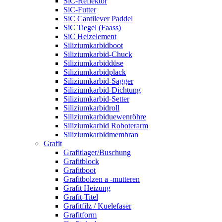
SiC-Reflektor
SiC-Futter
SiC Cantilever Paddel
SiC Tiegel (Faass)
SiC Heizelement
Siliziumkarbidboot
Siliziumkarbid-Chuck
Siliziumkarbiddüse
Siliziumkarbidplack
Siliziumkarbid-Sagger
Siliziumkarbid-Dichtung
Siliziumkarbid-Setter
Siliziumkarbidroll
Siliziumkarbiduewenröhre
Siliziumkarbid Roboterarm
Siliziumkarbidmembran
Grafit
Grafitlager/Buschung
Grafitblock
Grafitboot
Grafitbolzen a -mutteren
Grafit Heizung
Grafit-Titel
Grafitfilz / Kuelefaser
Grafitform