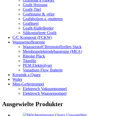
Grafitblat a Pabeier
Grafit Heizung
Grafit-Titel
Grafitstang & -réier
Grafitbolzen a -mutteren
Grafitseel
Grafit-Hallefleeder
Silikoniséierte Grafit
C/C Komposit (FCKW)
Waasserstoffenergie
Waasserstoff Brennstoffzellen Stack
Membranelektrodebaugrupp (MEA)
Bipolar Plack
Titanfilz
PEM Elektrolyser
Vanadium Flow Batterie
Keramik a Quarz
Wafer
Mini-Gefierpompel
Elektresch Vakuumpompel
Elektresch Waasserpompel
Ausgewielte Produkter