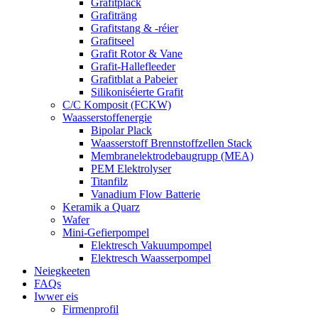
Grafitplack
Grafiträng
Grafitstang & -réier
Grafitseel
Grafit Rotor & Vane
Grafit-Hallefleeder
Grafitblat a Pabeier
Silikoniséierte Grafit
C/C Komposit (FCKW)
Waasserstoffenergie
Bipolar Plack
Waasserstoff Brennstoffzellen Stack
Membranelektrodebaugrupp (MEA)
PEM Elektrolyser
Titanfilz
Vanadium Flow Batterie
Keramik a Quarz
Wafer
Mini-Gefierpompel
Elektresch Vakuumpompel
Elektresch Waasserpompel
Neiegkeeten
FAQs
Iwwer eis
Firmenprofil