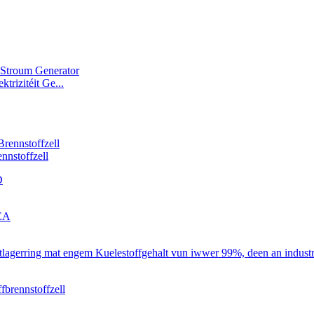
trizitéit Ge...
ennstoffzell