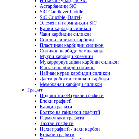
Инъикоскунандаи SiC
Астарбандии SiC
SiC Cantilever Paddle
SiC Crucible (Barrel)
Элементи гармидиҳии SiC
Қаиқи карбиди силикон
Чаки карбидии силикон
Соплои силикон карбидӣ
Пластинаи карбидии силикон
Силикон карбиди хамшаванда
Мӯҳри карбиди кремний
Муқарраркунандаи карбиди силикон
Ғалтаки карбиди силикон
Найчаи кӯраи карбидии силикон
Дасти роботии силикон карбидӣ
Мембранаи карбиди силикон
Графит
Подшипник/Втулкаи графитӣ
Блоки графитӣ
Қаиқи графитӣ
Болтҳо ва гайкаҳои графитӣ
Гармкунаки графитӣ
Тахтаи графитӣ
Нахи графитӣ / нахи карбон
Қолаби графитӣ