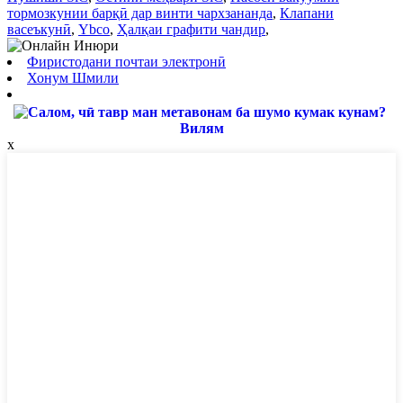
тормозкунии барқӣ дар винти чархзананда
,
Клапани
васеъкунӣ
,
Ybco
,
Ҳалқаи графити чандир
,
Фиристодани почтаи электронӣ
Хонум Шмили
Вилям
x