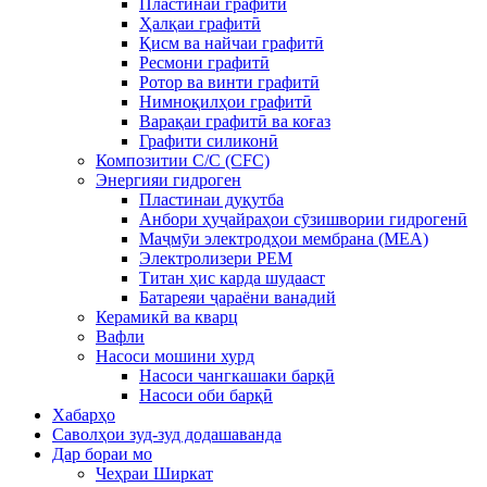
Пластинаи графитӣ
Ҳалқаи графитӣ
Қисм ва найчаи графитӣ
Ресмони графитӣ
Ротор ва винти графитӣ
Нимноқилҳои графитӣ
Варақаи графитӣ ва коғаз
Графити силиконӣ
Композитии C/C (CFC)
Энергияи гидроген
Пластинаи дуқутба
Анбори ҳуҷайраҳои сӯзишвории гидрогенӣ
Маҷмӯи электродҳои мембрана (MEA)
Электролизери PEM
Титан ҳис карда шудааст
Батареяи ҷараёни ванадий
Керамикӣ ва кварц
Вафли
Насоси мошини хурд
Насоси чангкашаки барқӣ
Насоси оби барқӣ
Хабарҳо
Саволҳои зуд-зуд додашаванда
Дар бораи мо
Чеҳраи Ширкат