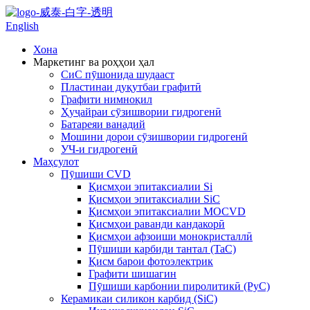
English
Хона
Маркетинг ва роҳҳои ҳал
СиC пӯшонида шудааст
Пластинаи дуқутбаи графитӣ
Графити нимноқил
Ҳуҷайраи сӯзишвории гидрогенӣ
Батареяи ванадий
Мошини дорои сӯзишвории гидрогенӣ
УЧ-и гидрогенӣ
Маҳсулот
Пӯшиши CVD
Қисмҳои эпитаксиалии Si
Қисмҳои эпитаксиалии SiC
Қисмҳои эпитаксиалии MOCVD
Қисмҳои раванди кандакорӣ
Қисмҳои афзоиши монокристаллӣ
Пӯшиши карбиди тантал (TaC)
Қисм барои фотоэлектрик
Графити шишагин
Пӯшиши карбонии пиролитикӣ (PyC)
Керамикаи силикон карбид (SiC)