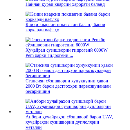
Найчаи кӯраи кварсии ҳарорати баланд
Қаиқи кварсии покизагии баланд барои
коркарди вафлҳо
Ҳуҷайраи сӯзишвории гидрогенӣ 6000W
Pem барқи гидрогенӣ ...
Стансияи сӯзишвории хунуккунии ҳавои
2000 Вт барои дастгоҳҳои парвозкунандаи
бесарнишин
Анбори ҳуҷайраҳои сӯзишворӣ барои UAV,
ҳуҷайраҳои сӯзишвории дуплолярии
металлӣ