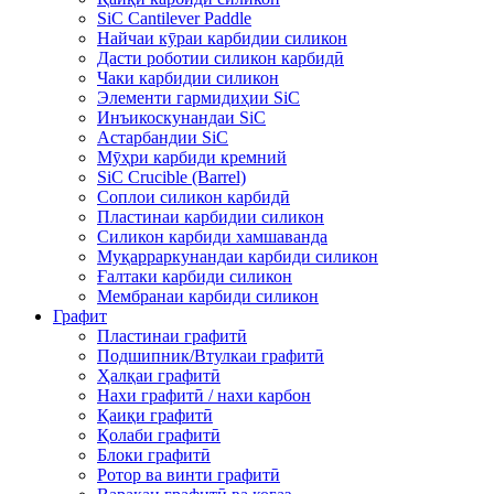
SiC Cantilever Paddle
Найчаи кӯраи карбидии силикон
Дасти роботии силикон карбидӣ
Чаки карбидии силикон
Элементи гармидиҳии SiC
Инъикоскунандаи SiC
Астарбандии SiC
Мӯҳри карбиди кремний
SiC Crucible (Barrel)
Соплои силикон карбидӣ
Пластинаи карбидии силикон
Силикон карбиди хамшаванда
Муқарраркунандаи карбиди силикон
Ғалтаки карбиди силикон
Мембранаи карбиди силикон
Графит
Пластинаи графитӣ
Подшипник/Втулкаи графитӣ
Ҳалқаи графитӣ
Нахи графитӣ / нахи карбон
Қаиқи графитӣ
Қолаби графитӣ
Блоки графитӣ
Ротор ва винти графитӣ