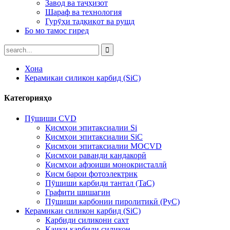
Завод ва таҷҳизот
Шараф ва технология
Гурӯҳи тадқиқот ва рушд
Бо мо тамос гиред
Хона
Керамикаи силикон карбид (SiC)
Категорияҳо
Пӯшиши CVD
Қисмҳои эпитаксиалии Si
Қисмҳои эпитаксиалии SiC
Қисмҳои эпитаксиалии MOCVD
Қисмҳои раванди кандакорӣ
Қисмҳои афзоиши монокристаллӣ
Қисм барои фотоэлектрик
Пӯшиши карбиди тантал (TaC)
Графити шишагин
Пӯшиши карбонии пиролитикӣ (PyC)
Керамикаи силикон карбид (SiC)
Карбиди силикони сахт
Қаиқи карбиди силикон