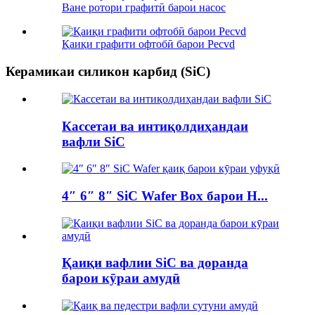
Ване ротори графитӣ барои насос
Қаиқи графити офтобӣ барои Pecvd
Керамикаи силикон карбид (SiC)
Кассетаи ва интиқолдиҳандаи
вафли SiC
4″ 6″ 8″ SiC Wafer Box барои H...
Қаиқи вафлии SiC ва доранда
барои кӯраи амудӣ