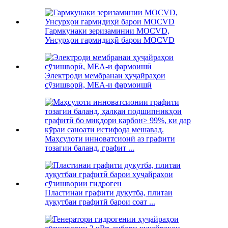
Гармкунаки зеризаминии MOCVD,
Унсурҳои гармидиҳӣ барои MOCVD
Электроди мембранаи ҳуҷайраҳои
сӯзишворӣ, MEA-и фармоишӣ
Маҳсулоти инноватсионӣ аз графити
тозагии баланд, графит ...
Пластинаи графити дуқутба, плитаи
дуқутбаи графитӣ барои соат ...