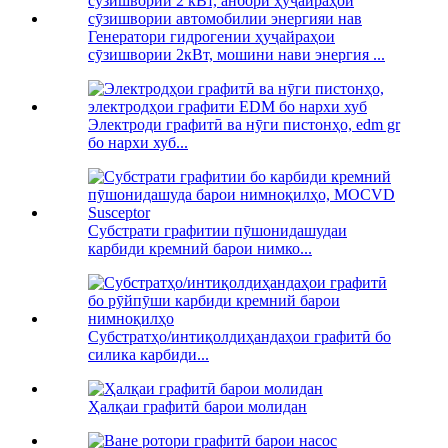
Генератори гидрогении ҳуҷайраҳои
сӯзишвории 2кВт, мошини нави энергия ...
Электроди графитӣ ва нӯги пистонҳо, edm gr
бо нархи хуб...
Субстрати графитии пӯшонидашудаи
карбиди кремний барои нимко...
Субстратҳо/интиқолдиҳандаҳои графитӣ бо
силика карбиди...
Ҳалқаи графитӣ барои молидан