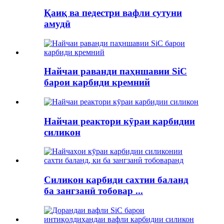
Қаиқ ва педестри вафли сутуни
амудӣ
Найчаи раванди паҳншавии SiC
барои карбиди кремний
Найчаи реактори кӯраи карбидии
силикон
Силикон карбиди сахтии баланд
ба зангзанӣ тобовар ...