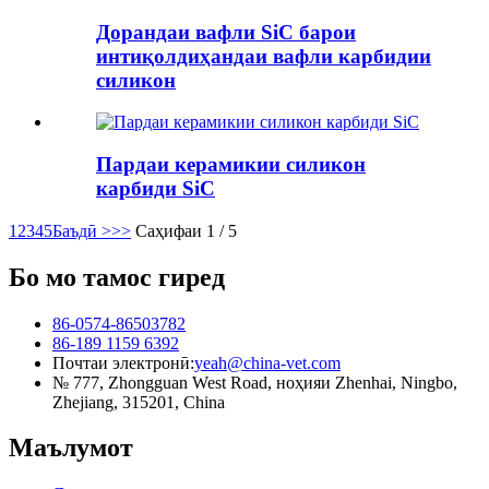
Дорандаи вафли SiC барои
интиқолдиҳандаи вафли карбидии
силикон
Пардаи керамикии силикон
карбиди SiC
1
2
3
4
5
Баъдӣ >
>>
Саҳифаи 1 / 5
Бо мо тамос гиред
86-0574-86503782
86-189 1159 6392
Почтаи электронӣ:
yeah@china-vet.com
№ 777, Zhongguan West Road, ноҳияи Zhenhai, Ningbo,
Zhejiang, 315201, China
Маълумот