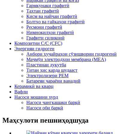
Варақаи графитӣ ва коғаз
Гармкунаки графитӣ
Тахтаи графитӣ
Қисм ва найчаи графитӣ
Болтҳо ва гайкаҳои графитӣ
Ресмони графитӣ
Нимноқилҳои графитӣ
Графити силиконӣ
Композитии C/C (CFC)
Энергияи гидроген
Анбори ҳуҷайраҳои сӯзишвории гидрогенӣ
Маҷмӯи электродҳои мембрана (MEA)
Пластинаи дуқутба
Титан ҳис карда шудааст
Электролизери PEM
Батареяи ҷараёни ванадий
Керамикӣ ва кварц
Вафли
Насоси мошини хурд
Насоси чангкашаки барқӣ
Насоси оби барқӣ
Маҳсулоти пешниҳодшуда