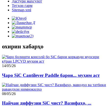
Дастури маҳсулот
Тегҳои гарм
Sitemap.xml
охирин хабарҳо
14/05/26
Чаро SiC Cantilever Paddle барои... муҳим аст
08/05/26
Найчаи диффузии SiC чист? Вазифаҳо, ...