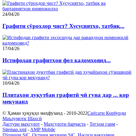
24/04/26
Графити сӯрохдор чист? Хусусиятҳо, татбиқ...
17/04/26
Истифодаи графитҳои фел кадомҳоянд...
10/04/26
Плитаҳои дуқутбаи графитӣ чӣ гуна дар ... кор
мекунанд
© Ҳамаи ҳуқуқҳо маҳфузанд - 2010-2022
Сиёсати Корбурди
Маълумоти Шахсӣ
Дастури маҳсулот
-
Маҳсулоти барҷаста
-
Тегҳои гарм
-
Sitemap.xml
-
AMP Mobile
Пӯшиши SiC
,
Остини меҳвари SiC
,
Насоси вакуумии