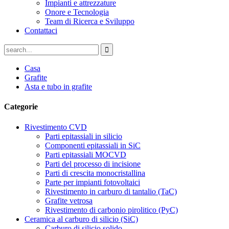
Impianti e attrezzature
Onore e Tecnologia
Team di Ricerca e Sviluppo
Contattaci
Casa
Grafite
Asta e tubo in grafite
Categorie
Rivestimento CVD
Parti epitassiali in silicio
Componenti epitassiali in SiC
Parti epitassiali MOCVD
Parti del processo di incisione
Parti di crescita monocristallina
Parte per impianti fotovoltaici
Rivestimento in carburo di tantalio (TaC)
Grafite vetrosa
Rivestimento di carbonio pirolitico (PyC)
Ceramica al carburo di silicio (SiC)
Carburo di silicio solido