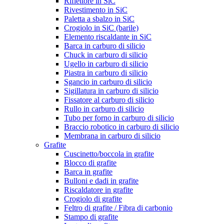
Riflettore in SiC
Rivestimento in SiC
Paletta a sbalzo in SiC
Crogiolo in SiC (barile)
Elemento riscaldante in SiC
Barca in carburo di silicio
Chuck in carburo di silicio
Ugello in carburo di silicio
Piastra in carburo di silicio
Sgancio in carburo di silicio
Sigillatura in carburo di silicio
Fissatore al carburo di silicio
Rullo in carburo di silicio
Tubo per forno in carburo di silicio
Braccio robotico in carburo di silicio
Membrana in carburo di silicio
Grafite
Cuscinetto/boccola in grafite
Blocco di grafite
Barca in grafite
Bulloni e dadi in grafite
Riscaldatore in grafite
Crogiolo di grafite
Feltro di grafite / Fibra di carbonio
Stampo di grafite