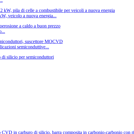
..
kW, veicolo a nuova energia...
...
plicazioni semiconduttive...