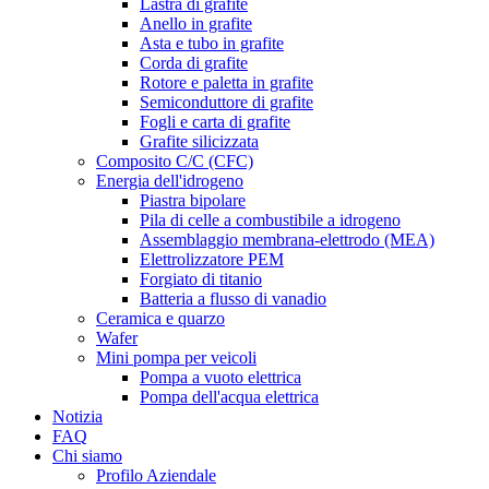
Lastra di grafite
Anello in grafite
Asta e tubo in grafite
Corda di grafite
Rotore e paletta in grafite
Semiconduttore di grafite
Fogli e carta di grafite
Grafite silicizzata
Composito C/C (CFC)
Energia dell'idrogeno
Piastra bipolare
Pila di celle a combustibile a idrogeno
Assemblaggio membrana-elettrodo (MEA)
Elettrolizzatore PEM
Forgiato di titanio
Batteria a flusso di vanadio
Ceramica e quarzo
Wafer
Mini pompa per veicoli
Pompa a vuoto elettrica
Pompa dell'acqua elettrica
Notizia
FAQ
Chi siamo
Profilo Aziendale