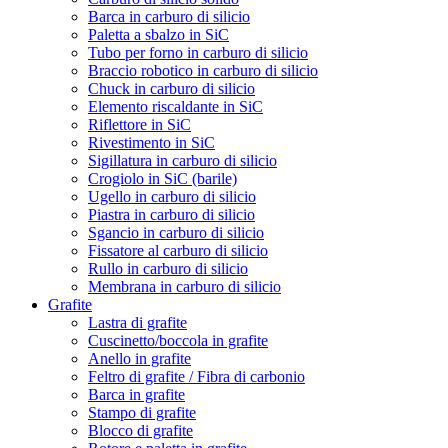
Barca in carburo di silicio
Paletta a sbalzo in SiC
Tubo per forno in carburo di silicio
Braccio robotico in carburo di silicio
Chuck in carburo di silicio
Elemento riscaldante in SiC
Riflettore in SiC
Rivestimento in SiC
Sigillatura in carburo di silicio
Crogiolo in SiC (barile)
Ugello in carburo di silicio
Piastra in carburo di silicio
Sgancio in carburo di silicio
Fissatore al carburo di silicio
Rullo in carburo di silicio
Membrana in carburo di silicio
Grafite
Lastra di grafite
Cuscinetto/boccola in grafite
Anello in grafite
Feltro di grafite / Fibra di carbonio
Barca in grafite
Stampo di grafite
Blocco di grafite