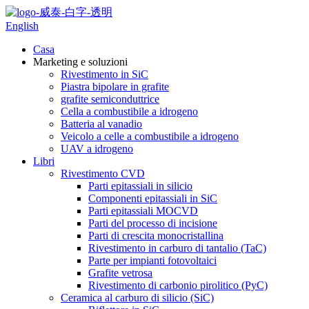
English
Casa
Marketing e soluzioni
Rivestimento in SiC
Piastra bipolare in grafite
grafite semiconduttrice
Cella a combustibile a idrogeno
Batteria al vanadio
Veicolo a celle a combustibile a idrogeno
UAV a idrogeno
Libri
Rivestimento CVD
Parti epitassiali in silicio
Componenti epitassiali in SiC
Parti epitassiali MOCVD
Parti del processo di incisione
Parti di crescita monocristallina
Rivestimento in carburo di tantalio (TaC)
Parte per impianti fotovoltaici
Grafite vetrosa
Rivestimento di carbonio pirolitico (PyC)
Ceramica al carburo di silicio (SiC)