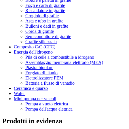
Rotore e paletta in grafite
Fogli e carta di grafite
Riscaldatore in grafite
Crogiolo di grafite
Asta e tubo in grafite
Bulloni e dadi in grafite
Corda di grafite
Semiconduttore di grafite
Grafite silicizzata
Composito C/C (CFC)
Energia dell'idrogeno
Pila di celle a combustibile a idrogeno
Assemblaggio membrana-elettrodo (MEA)
Piastra bipolare
Forgiato di titanio
Elettrolizzatore PEM
Batteria a flusso di vanadio
Ceramica e quarzo
Wafer
Mini pompa per veicoli
Pompa a vuoto elettrica
Pompa dell'acqua elettrica
Prodotti in evidenza