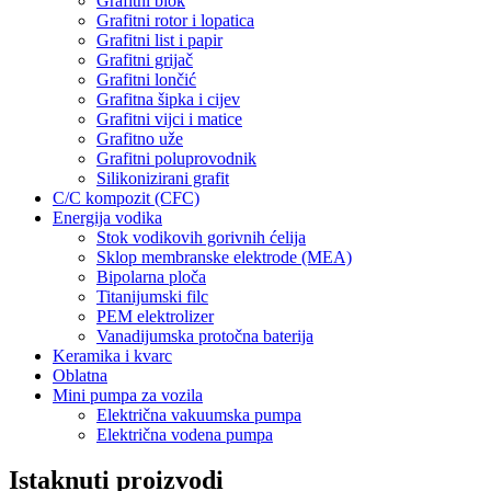
Grafitni blok
Grafitni rotor i lopatica
Grafitni list i papir
Grafitni grijač
Grafitni lončić
Grafitna šipka i cijev
Grafitni vijci i matice
Grafitno uže
Grafitni poluprovodnik
Silikonizirani grafit
C/C kompozit (CFC)
Energija vodika
Stok vodikovih gorivnih ćelija
Sklop membranske elektrode (MEA)
Bipolarna ploča
Titanijumski filc
PEM elektrolizer
Vanadijumska protočna baterija
Keramika i kvarc
Oblatna
Mini pumpa za vozila
Električna vakuumska pumpa
Električna vodena pumpa
Istaknuti proizvodi