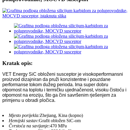
Kratak opis:
VET Energy SiC obloženi susceptor je visokoperformansni
proizvod dizajniran da pruži konzistentne i pouzdane
performanse tokom dužeg perioda. Ima super dobru
otpornost na toplotu i termičku ujednačenost, visoku čistoću i
otpornost na eroziju, što ga čini savršenim rješenjem za
primjenu u obradi pločica.
Mjesto porijekla:
Zhejiang, Kina (kopno)
Hemijski sastav:
Grafit obložen SiC-om
Čvrstoća na savijanje:
470 MPa