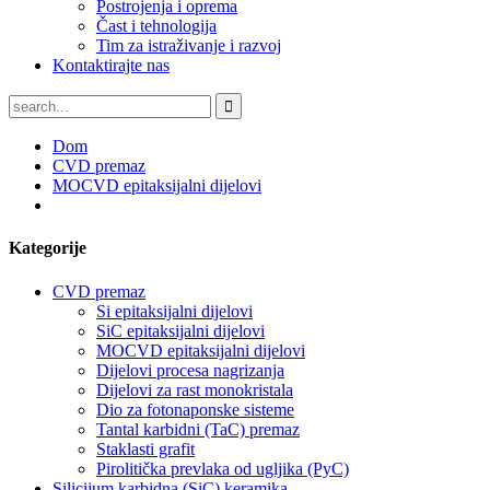
Postrojenja i oprema
Čast i tehnologija
Tim za istraživanje i razvoj
Kontaktirajte nas
Dom
CVD premaz
MOCVD epitaksijalni dijelovi
Kategorije
CVD premaz
Si epitaksijalni dijelovi
SiC epitaksijalni dijelovi
MOCVD epitaksijalni dijelovi
Dijelovi procesa nagrizanja
Dijelovi za rast monokristala
Dio za fotonaponske sisteme
Tantal karbidni (TaC) premaz
Staklasti grafit
Pirolitička prevlaka od ugljika (PyC)
Silicijum karbidna (SiC) keramika