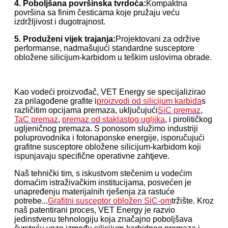
4. Poboljšana površinska tvrdoća:
Kompaktna
površina sa finim česticama koje pružaju veću
izdržljivost i dugotrajnost.
5. Produženi vijek trajanja:
Projektovani za održive
performanse, nadmašujući standardne susceptore
obložene silicijum-karbidom u teškim uslovima obrade.
Kao vodeći proizvođač, VET Energy se specijalizirao
za prilagođene grafite i
proizvodi od silicijum karbida
s
različitim opcijama premaza, uključujući
SiC premaz
,
TaC premaz
,
premaz od staklastog ugljika
, i pirolitičkog
ugljeničnog premaza. S ponosom služimo industriji
poluprovodnika i fotonaponske energije, isporučujući
grafitne susceptore obložene silicijum-karbidom koji
ispunjavaju specifične operativne zahtjeve.
Naš tehnički tim, s iskustvom stečenim u vodećim
domaćim istraživačkim institucijama, posvećen je
unapređenju materijalnih rješenja za rastuće
potrebe...
Grafitni susceptor obložen SiC-om
tržište. Kroz
naš patentirani proces, VET Energy je razvio
jedinstvenu tehnologiju koja značajno poboljšava