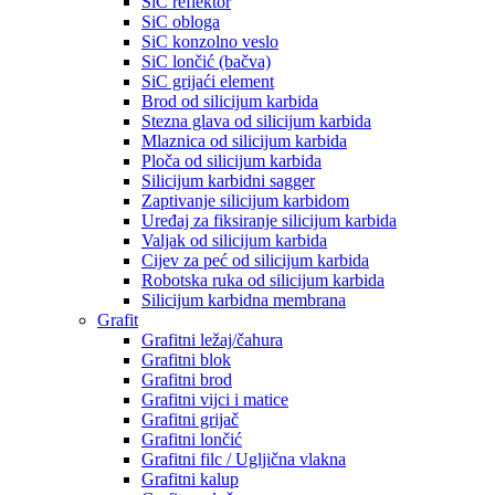
SiC reflektor
SiC obloga
SiC konzolno veslo
SiC lončić (bačva)
SiC grijaći element
Brod od silicijum karbida
Stezna glava od silicijum karbida
Mlaznica od silicijum karbida
Ploča od silicijum karbida
Silicijum karbidni sagger
Zaptivanje silicijum karbidom
Uređaj za fiksiranje silicijum karbida
Valjak od silicijum karbida
Cijev za peć od silicijum karbida
Robotska ruka od silicijum karbida
Silicijum karbidna membrana
Grafit
Grafitni ležaj/čahura
Grafitni blok
Grafitni brod
Grafitni vijci i matice
Grafitni grijač
Grafitni lončić
Grafitni filc / Ugljična vlakna
Grafitni kalup