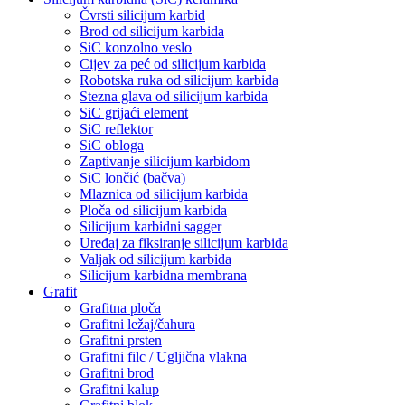
Čvrsti silicijum karbid
Brod od silicijum karbida
SiC konzolno veslo
Cijev za peć od silicijum karbida
Robotska ruka od silicijum karbida
Stezna glava od silicijum karbida
SiC grijaći element
SiC reflektor
SiC obloga
Zaptivanje silicijum karbidom
SiC lončić (bačva)
Mlaznica od silicijum karbida
Ploča od silicijum karbida
Silicijum karbidni sagger
Uređaj za fiksiranje silicijum karbida
Valjak od silicijum karbida
Silicijum karbidna membrana
Grafit
Grafitna ploča
Grafitni ležaj/čahura
Grafitni prsten
Grafitni filc / Ugljična vlakna
Grafitni brod
Grafitni kalup