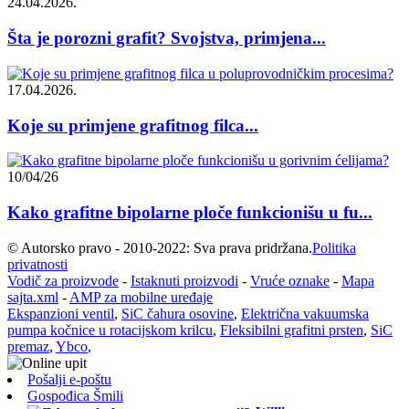
24.04.2026.
Šta je porozni grafit? Svojstva, primjena...
17.04.2026.
Koje su primjene grafitnog filca...
10/04/26
Kako grafitne bipolarne ploče funkcionišu u fu...
© Autorsko pravo - 2010-2022: Sva prava pridržana.
Politika
privatnosti
Vodič za proizvode
-
Istaknuti proizvodi
-
Vruće oznake
-
Mapa
sajta.xml
-
AMP za mobilne uređaje
Ekspanzioni ventil
,
SiC čahura osovine
,
Električna vakuumska
pumpa kočnice u rotacijskom krilcu
,
Fleksibilni grafitni prsten
,
SiC
premaz
,
Ybco
,
Pošalji e-poštu
Gospođica Šmili