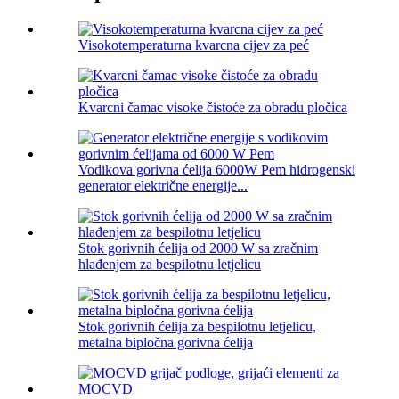
Visokotemperaturna kvarcna cijev za peć
Kvarcni čamac visoke čistoće za obradu pločica
Vodikova gorivna ćelija 6000W Pem hidrogenski
generator električne energije...
Stok gorivnih ćelija od 2000 W sa zračnim
hlađenjem za bespilotnu letjelicu
Stok gorivnih ćelija za bespilotnu letjelicu,
metalna bipločna gorivna ćelija