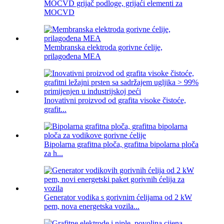
MOCVD grijač podloge, grijaći elementi za
MOCVD
Membranska elektroda gorivne ćelije,
prilagođena MEA
Inovativni proizvod od grafita visoke čistoće,
grafit...
Bipolarna grafitna ploča, grafitna bipolarna ploča
za h...
Generator vodika s gorivnim ćelijama od 2 kW
pem, nova energetska vozila...