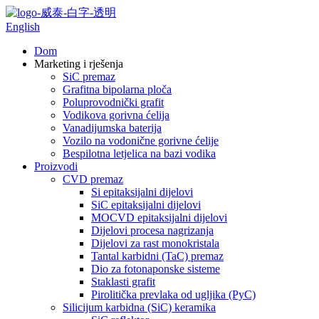
English
Dom
Marketing i rješenja
SiC premaz
Grafitna bipolarna ploča
Poluprovodnički grafit
Vodikova gorivna ćelija
Vanadijumska baterija
Vozilo na vodonične gorivne ćelije
Bespilotna letjelica na bazi vodika
Proizvodi
CVD premaz
Si epitaksijalni dijelovi
SiC epitaksijalni dijelovi
MOCVD epitaksijalni dijelovi
Dijelovi procesa nagrizanja
Dijelovi za rast monokristala
Tantal karbidni (TaC) premaz
Dio za fotonaponske sisteme
Staklasti grafit
Pirolitička prevlaka od ugljika (PyC)
Silicijum karbidna (SiC) keramika