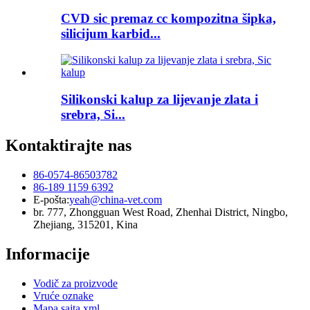
CVD sic premaz cc kompozitna šipka,
silicijum karbid...
Silikonski kalup za lijevanje zlata i
srebra, Si...
Kontaktirajte nas
86-0574-86503782
86-189 1159 6392
E-pošta:
yeah@china-vet.com
br. 777, Zhongguan West Road, Zhenhai District, Ningbo,
Zhejiang, 315201, Kina
Informacije
Vodič za proizvode
Vruće oznake
Mapa sajta.xml