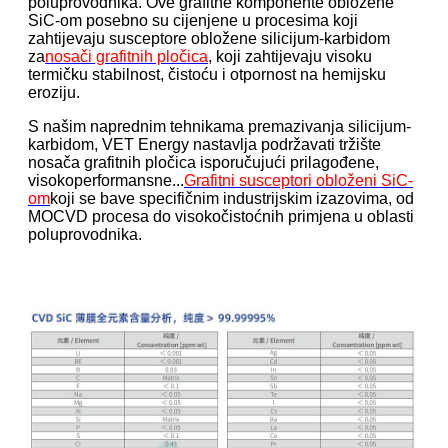
poluprovodnika. Ove grafitne komponente obložene
SiC-om posebno su cijenjene u procesima koji
zahtijevaju susceptore obložene silicijum-karbidom
za
nosači grafitnih pločica
, koji zahtijevaju visoku
termičku stabilnost, čistoću i otpornost na hemijsku
eroziju.
S našim naprednim tehnikama premazivanja silicijum-
karbidom, VET Energy nastavlja podržavati tržište
nosača grafitnih pločica isporučujući prilagođene,
visokoperformansne...
Grafitni susceptori obloženi SiC-
om
koji se bave specifičnim industrijskim izazovima, od
MOCVD procesa do visokočistoćnih primjena u oblasti
poluprovodnika.