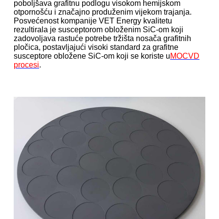
poboljšava grafitnu podlogu visokom hemijskom
otpornošću i značajno produženim vijekom trajanja.
Posvećenost kompanije VET Energy kvalitetu
rezultirala je susceptorom obloženim SiC-om koji
zadovoljava rastuće potrebe tržišta nosača grafitnih
pločica, postavljajući visoki standard za grafitne
susceptore obložene SiC-om koji se koriste u
MOCVD
procesi
.