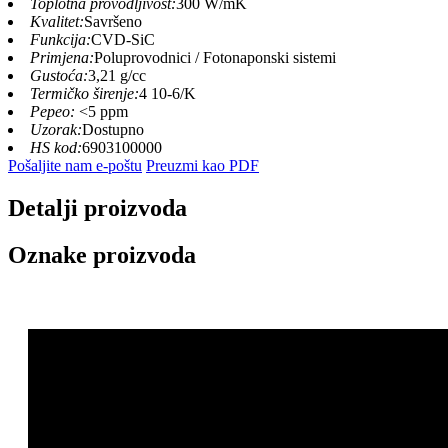
Toplotna provodljivost:
300 W/mK
Kvalitet:
Savršeno
Funkcija:
CVD-SiC
Primjena:
Poluprovodnici / Fotonaponski sistemi
Gustoća:
3,21 g/cc
Termičko širenje:
4 10-6/K
Pepeo:
<5 ppm
Uzorak:
Dostupno
HS kod:
6903100000
Pošaljite nam e-poštu
Preuzmi kao PDF
Detalji proizvoda
Oznake proizvoda