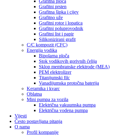
Grafitna ploča
Grafitni prsten
Grafitna šipka i cijev
Grafitno uže
Grafitni rotor i lopatica
Grafitni poluprovodnik
Grafitni list i papir
Silikonizirani grafit
C/C kompozit (CFC)
Energija vodika
Bipolarna ploča
Stok vodikovih gorivnih ćelija
Sklop membranske elektrode (MEA)
PEM elektrolizer
Titanijumski filc
Vanadijumska protočna baterija
Keramika i kvarc
Oblatna
Mini pumpa za vozila
Električna vakuumska pumpa
Električna vodena pumpa
Vijesti
Često postavljana pitanja
O nama
Profil kompanije