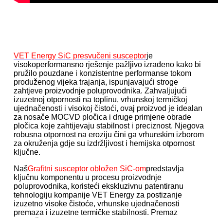
VET Energy SiC presvučeni susceptor
je
visokoperformansno rješenje pažljivo izrađeno kako bi
pružilo pouzdane i konzistentne performanse tokom
produženog vijeka trajanja, ispunjavajući stroge
zahtjeve proizvodnje poluprovodnika. Zahvaljujući
izuzetnoj otpornosti na toplinu, vrhunskoj termičkoj
ujednačenosti i visokoj čistoći, ovaj proizvod je idealan
za nosače MOCVD pločica i druge primjene obrade
pločica koje zahtijevaju stabilnost i preciznost. Njegova
robusna otpornost na eroziju čini ga vrhunskim izborom
za okruženja gdje su izdržljivost i hemijska otpornost
ključne.
Naš
Grafitni susceptor obložen SiC-om
predstavlja
ključnu komponentu u procesu proizvodnje
poluprovodnika, koristeći ekskluzivnu patentiranu
tehnologiju kompanije VET Energy za postizanje
izuzetno visoke čistoće, vrhunske ujednačenosti
premaza i izuzetne termičke stabilnosti. Premaz