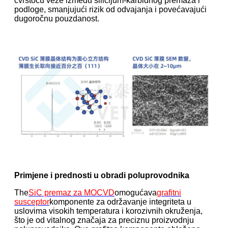
čvrstoću veze između silicijum-karbidnog premaza i
podloge, smanjujući rizik od odvajanja i povećavajući
dugoročnu pouzdanost.
Primjene i prednosti u obradi poluprovodnika
The
SiC premaz za MOCVD
omogućava
grafitni
susceptor
komponente za održavanje integriteta u
uslovima visokih temperatura i korozivnih okruženja,
što je od vitalnog značaja za preciznu proizvodnju