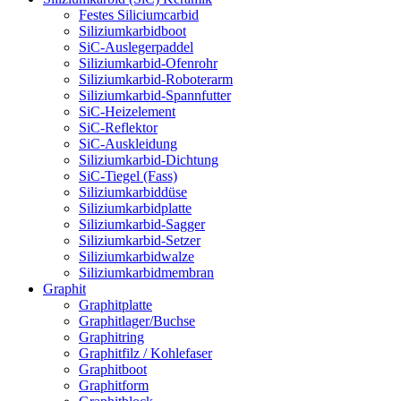
Festes Siliciumcarbid
Siliziumkarbidboot
SiC-Auslegerpaddel
Siliziumkarbid-Ofenrohr
Siliziumkarbid-Roboterarm
Siliziumkarbid-Spannfutter
SiC-Heizelement
SiC-Reflektor
SiC-Auskleidung
Siliziumkarbid-Dichtung
SiC-Tiegel (Fass)
Siliziumkarbiddüse
Siliziumkarbidplatte
Siliziumkarbid-Sagger
Siliziumkarbid-Setzer
Siliziumkarbidwalze
Siliziumkarbidmembran
Graphit
Graphitplatte
Graphitlager/Buchse
Graphitring
Graphitfilz / Kohlefaser
Graphitboot
Graphitform