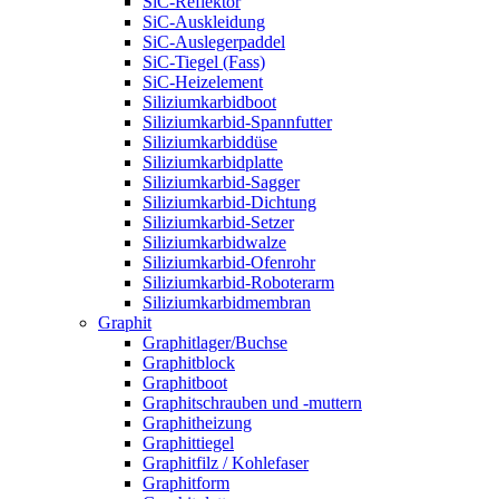
SiC-Reflektor
SiC-Auskleidung
SiC-Auslegerpaddel
SiC-Tiegel (Fass)
SiC-Heizelement
Siliziumkarbidboot
Siliziumkarbid-Spannfutter
Siliziumkarbiddüse
Siliziumkarbidplatte
Siliziumkarbid-Sagger
Siliziumkarbid-Dichtung
Siliziumkarbid-Setzer
Siliziumkarbidwalze
Siliziumkarbid-Ofenrohr
Siliziumkarbid-Roboterarm
Siliziumkarbidmembran
Graphit
Graphitlager/Buchse
Graphitblock
Graphitboot
Graphitschrauben und -muttern
Graphitheizung
Graphittiegel
Graphitfilz / Kohlefaser
Graphitform