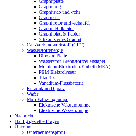
Graphitplatte
Graphitring
Graphitstab und -rohr
Graphitseil
Graphitrotor und -schaufel
Graphit-Halbleiter
Graphitblatt & Papier
Silikonisiertes Graphit
C/C-Verbundwerkstoff (CFC)
Wasserstoffenergie
Bipolare Platte
Wasserstoff-Brennstoffzellenstapel
Membran-Elektroden-Einheit (MEA)
PEM-Elektrolyseur
Titanfilz
Vanadium-Flussbatterie
Keramik und Quarz
Wafer
Mini-Fahrzeugpumpe
Elektrische Vakuumpumpe
Elektrische Wasserpumpe
Nachricht
Häufig gestellte Fragen
Über uns
Unternehmensprofil