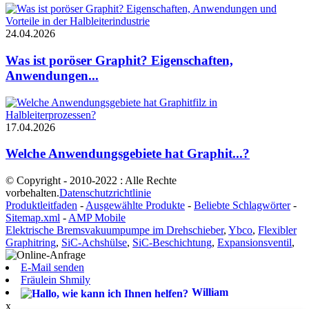
24.04.2026
Was ist poröser Graphit? Eigenschaften,
Anwendungen...
17.04.2026
Welche Anwendungsgebiete hat Graphit...?
© Copyright - 2010-2022 : Alle Rechte
vorbehalten.
Datenschutzrichtlinie
Produktleitfaden
-
Ausgewählte Produkte
-
Beliebte Schlagwörter
-
Sitemap.xml
-
AMP Mobile
Elektrische Bremsvakuumpumpe im Drehschieber
,
Ybco
,
Flexibler
Graphitring
,
SiC-Achshülse
,
SiC-Beschichtung
,
Expansionsventil
,
E-Mail senden
Fräulein Shmily
William
x