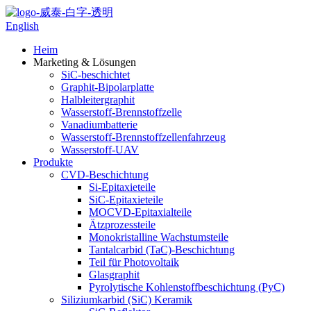
English
Heim
Marketing & Lösungen
SiC-beschichtet
Graphit-Bipolarplatte
Halbleitergraphit
Wasserstoff-Brennstoffzelle
Vanadiumbatterie
Wasserstoff-Brennstoffzellenfahrzeug
Wasserstoff-UAV
Produkte
CVD-Beschichtung
Si-Epitaxieteile
SiC-Epitaxieteile
MOCVD-Epitaxialteile
Ätzprozessteile
Monokristalline Wachstumsteile
Tantalcarbid (TaC)-Beschichtung
Teil für Photovoltaik
Glasgraphit
Pyrolytische Kohlenstoffbeschichtung (PyC)
Siliziumkarbid (SiC) Keramik