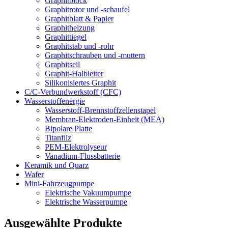
Graphitblock
Graphitrotor und -schaufel
Graphitblatt & Papier
Graphitheizung
Graphittiegel
Graphitstab und -rohr
Graphitschrauben und -muttern
Graphitseil
Graphit-Halbleiter
Silikonisiertes Graphit
C/C-Verbundwerkstoff (CFC)
Wasserstoffenergie
Wasserstoff-Brennstoffzellenstapel
Membran-Elektroden-Einheit (MEA)
Bipolare Platte
Titanfilz
PEM-Elektrolyseur
Vanadium-Flussbatterie
Keramik und Quarz
Wafer
Mini-Fahrzeugpumpe
Elektrische Vakuumpumpe
Elektrische Wasserpumpe
Ausgewählte Produkte