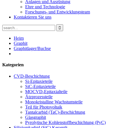
Anlagen und Ausrüstung
Ehre und Technologie
Forschungs- und Entwicklungsteam
Kontaktieren Sie uns
Heim
Graphit
Graphitlager/Buchse
Kategorien
CVD-Beschichtung
Si-Epitaxieteile
SiC-Epitaxieteile
MOCVD-Epitaxialteile
Ätzprozessteile
Monokristalline Wachstumsteile
Teil für Photovoltaik
Tantalcarbid (TaC)-Beschichtung
Glasgraphit
Pyrolytische Kohlenstoffbeschichtung (PyC)
Siliziumkarbid (SiC) Keramik