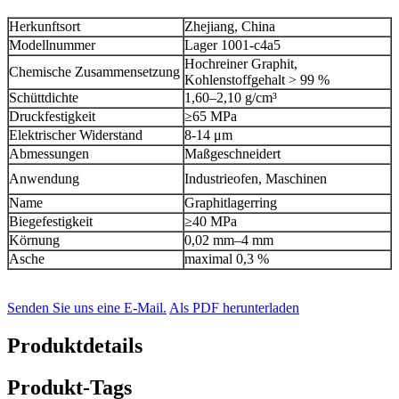
Herkunftsort
Zhejiang, China
Modellnummer
Lager 1001-c4a5
Hochreiner Graphit,
Chemische Zusammensetzung
Kohlenstoffgehalt > 99 %
Schüttdichte
1,60–2,10 g/cm³
Druckfestigkeit
≥65 MPa
Elektrischer Widerstand
8-14 μm
Abmessungen
Maßgeschneidert
Anwendung
Industrieofen, Maschinen
Name
Graphitlagerring
Biegefestigkeit
≥40 MPa
Körnung
0,02 mm–4 mm
Asche
maximal 0,3 %
Senden Sie uns eine E-Mail.
Als PDF herunterladen
Produktdetails
Produkt-Tags