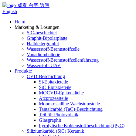
English
Heim
Marketing & Lösungen
SiC-beschichtet
Graphit-Bipolarplatte
Halbleitergraphit
Wasserstoff-Brennstoffzelle
Vanadiumbatterie
Wasserstoff-Brennstoffzellenfahrzeug
Wasserstoff-UAV
Produkte
CVD-Beschichtung
Si-Epitaxieteile
SiC-Epitaxieteile
MOCVD-Epitaxialteile
Ätzprozessteile
Monokristalline Wachstumsteile
Tantalcarbid (TaC)-Beschichtung
Teil für Photovoltaik
Glasgraphit
Pyrolytische Kohlenstoffbeschichtung (PyC)
Siliziumkarbid (SiC) Keramik