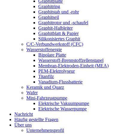
Graphitplatte
Graphitring
Graphitstab und -rohr
Graphitseil
Graphitrotor und -schaufel
Graphit-Halbleiter
Graphitblatt & Papier
Silikonisiertes Graphit
C/C-Verbundwerkstoff (CFC)
Wasserstoffenergie
Bipolare Platte
Wasserstoff-Brennstoffzellenstapel
Membran-Elektroden-Einheit (MEA)
PEM-Elektrolyseur
Titanfilz
Vanadium-Flussbatterie
Keramik und Quarz
Wafer
Mini-Fahrzeugpumpe
Elektrische Vakuumpumpe
Elektrische Wasserpumpe
Nachricht
Häufig gestellte Fragen
Über uns
Unternehmensprofil