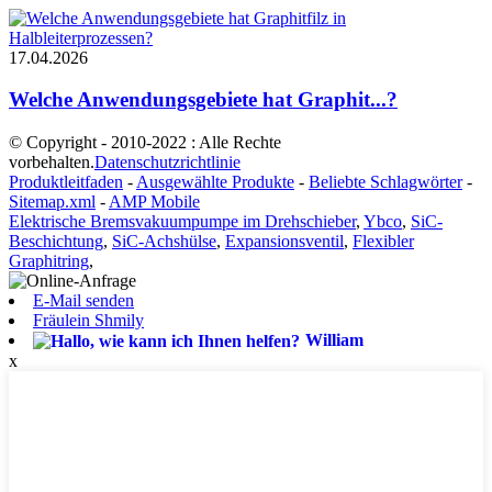
17.04.2026
Welche Anwendungsgebiete hat Graphit...?
© Copyright - 2010-2022 : Alle Rechte
vorbehalten.
Datenschutzrichtlinie
Produktleitfaden
-
Ausgewählte Produkte
-
Beliebte Schlagwörter
-
Sitemap.xml
-
AMP Mobile
Elektrische Bremsvakuumpumpe im Drehschieber
,
Ybco
,
SiC-
Beschichtung
,
SiC-Achshülse
,
Expansionsventil
,
Flexibler
Graphitring
,
E-Mail senden
Fräulein Shmily
William
x