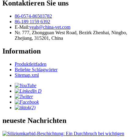
Kontaktieren Sie uns
86-0574-86503782
86-189 1159 6392
E-Mail:
yeah@china-vet.com
Nr. 777, Zhongguan West Road, Bezirk Zhenhai, Ningbo,
Zhejiang, 315201, China
Information
Produktleitfaden
Beliebte Schlagwörter
Sitemap.xml
neueste Nachrichten