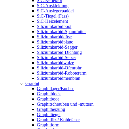
SiC-Reflektor
SiC-Auskleidung
SiC-Auslegerpaddel
SiC-Tiegel (Fass)
SiC-Heizelement
Siliziumkarbidboot
Siliziumkarbid-Spannfutter
Siliziumkarbiddüse
Siliziumkarbidplatte
Siliziumkarbid-Sagger
Siliziumkarbid-Dichtung
Siliziumkarbid-Setzer
Siliziumkarbidwalze
Siliziumkarbid-Ofenrohr
Siliziumkarbid-Roboterarm
Siliziumkarbidmembran
Graphit
Graphitlager/Buchse
Graphitblock
Graphitboot
Graphitschrauben und -muttern
Graphitheizung
Graphittiegel
Graphitfilz / Kohlefaser
Graphitform