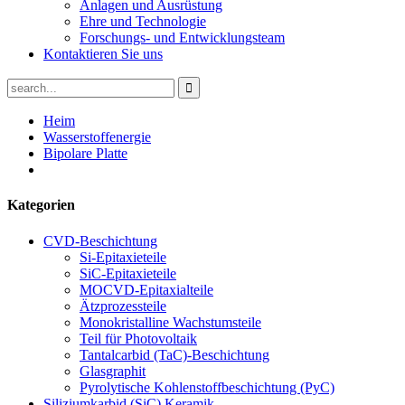
Anlagen und Ausrüstung
Ehre und Technologie
Forschungs- und Entwicklungsteam
Kontaktieren Sie uns
Heim
Wasserstoffenergie
Bipolare Platte
Kategorien
CVD-Beschichtung
Si-Epitaxieteile
SiC-Epitaxieteile
MOCVD-Epitaxialteile
Ätzprozessteile
Monokristalline Wachstumsteile
Teil für Photovoltaik
Tantalcarbid (TaC)-Beschichtung
Glasgraphit
Pyrolytische Kohlenstoffbeschichtung (PyC)
Siliziumkarbid (SiC) Keramik