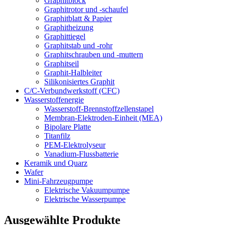
Graphitblock
Graphitrotor und -schaufel
Graphitblatt & Papier
Graphitheizung
Graphittiegel
Graphitstab und -rohr
Graphitschrauben und -muttern
Graphitseil
Graphit-Halbleiter
Silikonisiertes Graphit
C/C-Verbundwerkstoff (CFC)
Wasserstoffenergie
Wasserstoff-Brennstoffzellenstapel
Membran-Elektroden-Einheit (MEA)
Bipolare Platte
Titanfilz
PEM-Elektrolyseur
Vanadium-Flussbatterie
Keramik und Quarz
Wafer
Mini-Fahrzeugpumpe
Elektrische Vakuumpumpe
Elektrische Wasserpumpe
Ausgewählte Produkte