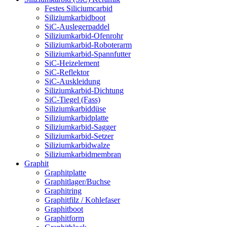
Festes Siliciumcarbid
Siliziumkarbidboot
SiC-Auslegerpaddel
Siliziumkarbid-Ofenrohr
Siliziumkarbid-Roboterarm
Siliziumkarbid-Spannfutter
SiC-Heizelement
SiC-Reflektor
SiC-Auskleidung
Siliziumkarbid-Dichtung
SiC-Tiegel (Fass)
Siliziumkarbiddüse
Siliziumkarbidplatte
Siliziumkarbid-Sagger
Siliziumkarbid-Setzer
Siliziumkarbidwalze
Siliziumkarbidmembran
Graphit
Graphitplatte
Graphitlager/Buchse
Graphitring
Graphitfilz / Kohlefaser
Graphitboot
Graphitform