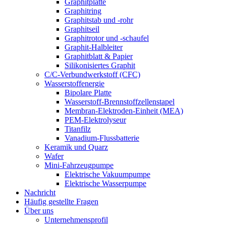
Graphitplatte
Graphitring
Graphitstab und -rohr
Graphitseil
Graphitrotor und -schaufel
Graphit-Halbleiter
Graphitblatt & Papier
Silikonisiertes Graphit
C/C-Verbundwerkstoff (CFC)
Wasserstoffenergie
Bipolare Platte
Wasserstoff-Brennstoffzellenstapel
Membran-Elektroden-Einheit (MEA)
PEM-Elektrolyseur
Titanfilz
Vanadium-Flussbatterie
Keramik und Quarz
Wafer
Mini-Fahrzeugpumpe
Elektrische Vakuumpumpe
Elektrische Wasserpumpe
Nachricht
Häufig gestellte Fragen
Über uns
Unternehmensprofil