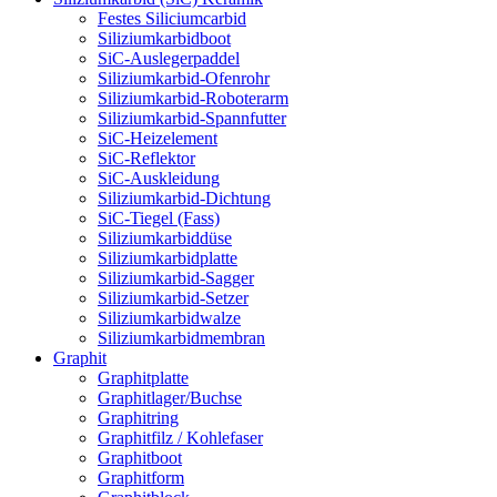
Festes Siliciumcarbid
Siliziumkarbidboot
SiC-Auslegerpaddel
Siliziumkarbid-Ofenrohr
Siliziumkarbid-Roboterarm
Siliziumkarbid-Spannfutter
SiC-Heizelement
SiC-Reflektor
SiC-Auskleidung
Siliziumkarbid-Dichtung
SiC-Tiegel (Fass)
Siliziumkarbiddüse
Siliziumkarbidplatte
Siliziumkarbid-Sagger
Siliziumkarbid-Setzer
Siliziumkarbidwalze
Siliziumkarbidmembran
Graphit
Graphitplatte
Graphitlager/Buchse
Graphitring
Graphitfilz / Kohlefaser
Graphitboot
Graphitform