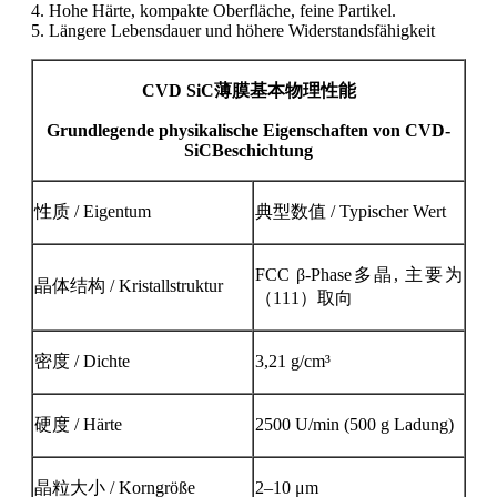
4. Hohe Härte, kompakte Oberfläche, feine Partikel.
5. Längere Lebensdauer und höhere Widerstandsfähigkeit
CVD
Si
C
薄膜基本物理性能
Grundlegende physikalische Eigenschaften von CVD-
SiC
Beschichtung
性质
/ Eigentum
典型数值
/ Typischer Wert
FCC β-Phase
多晶, 主要为
晶体结构
/ Kristallstruktur
（
111）取向
密度
/ Dichte
3,21 g/cm³
硬度
/ Härte
2500 U/min (500 g Ladung)
晶粒大小
/ Korngröße
2–10 μm