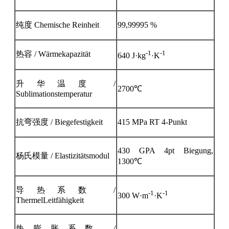
纯度
Chemische Reinheit
99,99995 %
-1
-1
热容
/ Wärmekapazität
640 J·kg
·K
升华温度
/
2700℃
Sublimationstemperatur
抗弯强度
/ Biegefestigkeit
415 MPa RT 4-Punkt
430 GPA 4pt Biegung,
杨氏模量
/ Elastizitätsmodul
1300℃
导热系数
/
-1
-1
300 W·m
·K
Therme
l
Leitfähigkeit
热膨胀系数
/