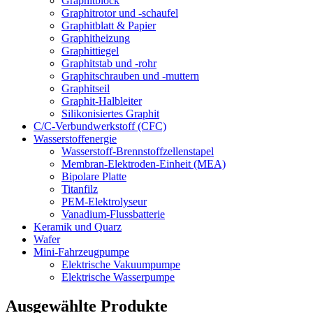
Graphitblock
Graphitrotor und -schaufel
Graphitblatt & Papier
Graphitheizung
Graphittiegel
Graphitstab und -rohr
Graphitschrauben und -muttern
Graphitseil
Graphit-Halbleiter
Silikonisiertes Graphit
C/C-Verbundwerkstoff (CFC)
Wasserstoffenergie
Wasserstoff-Brennstoffzellenstapel
Membran-Elektroden-Einheit (MEA)
Bipolare Platte
Titanfilz
PEM-Elektrolyseur
Vanadium-Flussbatterie
Keramik und Quarz
Wafer
Mini-Fahrzeugpumpe
Elektrische Vakuumpumpe
Elektrische Wasserpumpe
Ausgewählte Produkte