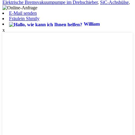
Elektrische Bremsvakuumpumpe im Drehschieber
,
SiC-Achshülse
,
E-Mail senden
Fräulein Shmily
William
x