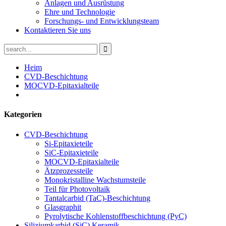
Anlagen und Ausrüstung
Ehre und Technologie
Forschungs- und Entwicklungsteam
Kontaktieren Sie uns
Heim
CVD-Beschichtung
MOCVD-Epitaxialteile
Kategorien
CVD-Beschichtung
Si-Epitaxieteile
SiC-Epitaxieteile
MOCVD-Epitaxialteile
Ätzprozessteile
Monokristalline Wachstumsteile
Teil für Photovoltaik
Tantalcarbid (TaC)-Beschichtung
Glasgraphit
Pyrolytische Kohlenstoffbeschichtung (PyC)
Siliziumkarbid (SiC) Keramik