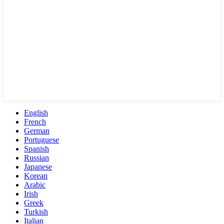
English
French
German
Portuguese
Spanish
Russian
Japanese
Korean
Arabic
Irish
Greek
Turkish
Italian