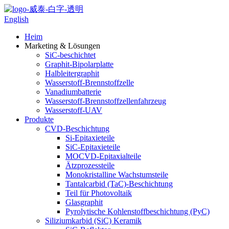
English
Heim
Marketing & Lösungen
SiC-beschichtet
Graphit-Bipolarplatte
Halbleitergraphit
Wasserstoff-Brennstoffzelle
Vanadiumbatterie
Wasserstoff-Brennstoffzellenfahrzeug
Wasserstoff-UAV
Produkte
CVD-Beschichtung
Si-Epitaxieteile
SiC-Epitaxieteile
MOCVD-Epitaxialteile
Ätzprozessteile
Monokristalline Wachstumsteile
Tantalcarbid (TaC)-Beschichtung
Teil für Photovoltaik
Glasgraphit
Pyrolytische Kohlenstoffbeschichtung (PyC)
Siliziumkarbid (SiC) Keramik