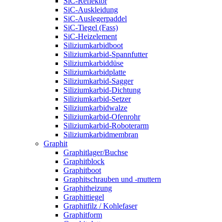
SiC-Reflektor
SiC-Auskleidung
SiC-Auslegerpaddel
SiC-Tiegel (Fass)
SiC-Heizelement
Siliziumkarbidboot
Siliziumkarbid-Spannfutter
Siliziumkarbiddüse
Siliziumkarbidplatte
Siliziumkarbid-Sagger
Siliziumkarbid-Dichtung
Siliziumkarbid-Setzer
Siliziumkarbidwalze
Siliziumkarbid-Ofenrohr
Siliziumkarbid-Roboterarm
Siliziumkarbidmembran
Graphit
Graphitlager/Buchse
Graphitblock
Graphitboot
Graphitschrauben und -muttern
Graphitheizung
Graphittiegel
Graphitfilz / Kohlefaser
Graphitform