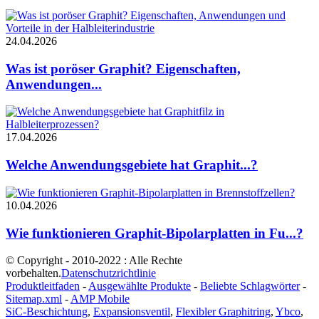
24.04.2026
Was ist poröser Graphit? Eigenschaften,
Anwendungen...
17.04.2026
Welche Anwendungsgebiete hat Graphit...?
10.04.2026
Wie funktionieren Graphit-Bipolarplatten in Fu...?
© Copyright - 2010-2022 : Alle Rechte
vorbehalten.
Datenschutzrichtlinie
Produktleitfaden
-
Ausgewählte Produkte
-
Beliebte Schlagwörter
-
Sitemap.xml
-
AMP Mobile
SiC-Beschichtung
,
Expansionsventil
,
Flexibler Graphitring
,
Ybco
,