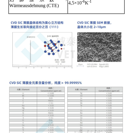
-6
-1
4,5×10
K
Wärmeausdehnung (CTE)