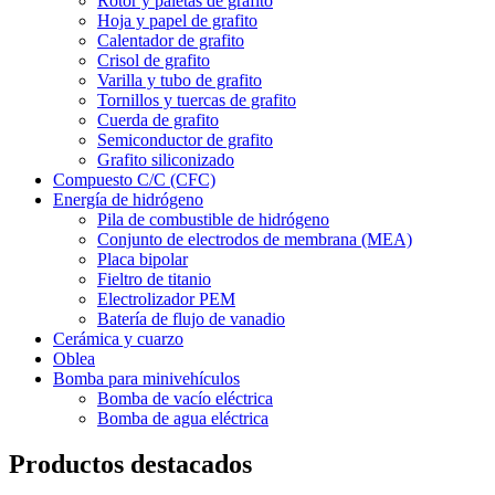
Rotor y paletas de grafito
Hoja y papel de grafito
Calentador de grafito
Crisol de grafito
Varilla y tubo de grafito
Tornillos y tuercas de grafito
Cuerda de grafito
Semiconductor de grafito
Grafito siliconizado
Compuesto C/C (CFC)
Energía de hidrógeno
Pila de combustible de hidrógeno
Conjunto de electrodos de membrana (MEA)
Placa bipolar
Fieltro de titanio
Electrolizador PEM
Batería de flujo de vanadio
Cerámica y cuarzo
Oblea
Bomba para minivehículos
Bomba de vacío eléctrica
Bomba de agua eléctrica
Productos destacados