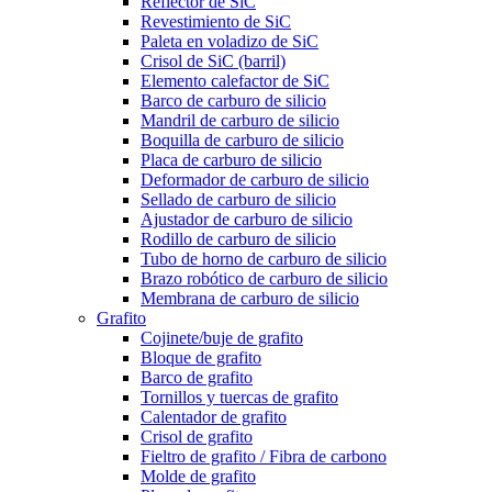
Reflector de SiC
Revestimiento de SiC
Paleta en voladizo de SiC
Crisol de SiC (barril)
Elemento calefactor de SiC
Barco de carburo de silicio
Mandril de carburo de silicio
Boquilla de carburo de silicio
Placa de carburo de silicio
Deformador de carburo de silicio
Sellado de carburo de silicio
Ajustador de carburo de silicio
Rodillo de carburo de silicio
Tubo de horno de carburo de silicio
Brazo robótico de carburo de silicio
Membrana de carburo de silicio
Grafito
Cojinete/buje de grafito
Bloque de grafito
Barco de grafito
Tornillos y tuercas de grafito
Calentador de grafito
Crisol de grafito
Fieltro de grafito / Fibra de carbono
Molde de grafito