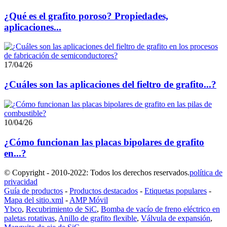
¿Qué es el grafito poroso? Propiedades,
aplicaciones...
17/04/26
¿Cuáles son las aplicaciones del fieltro de grafito...?
10/04/26
¿Cómo funcionan las placas bipolares de grafito
en...?
© Copyright - 2010-2022: Todos los derechos reservados.
política de
privacidad
Guía de productos
-
Productos destacados
-
Etiquetas populares
-
Mapa del sitio.xml
-
AMP Móvil
Ybco
,
Recubrimiento de SiC
,
Bomba de vacío de freno eléctrico en
paletas rotativas
,
Anillo de grafito flexible
,
Válvula de expansión
,