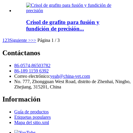
Crisol de grafito para fusión y
fundición de precisión...
1
2
3
Siguiente >
>>
Página 1 / 3
Contáctanos
86-0574-86503782
86-189 1159 6392
Correo electrónico:
yeah@china-vet.com
No. 777, Zhongguan West Road, distrito de Zhenhai, Ningbo,
Zhejiang, 315201, China
Información
Guía de productos
Etiquetas populares
Mapa del sitio.xml