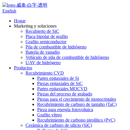
English
Hogar
Marketing y soluciones
Recubierto de SiC
Placa bipolar de grafito
Grafito semiconductor
Pila de combustible de hidrógeno
Batería de vanadio
Vehículo de pila de combustible de hidrógeno
UAV de hidrógeno
Productos
Recubrimiento CVD
Partes epitaxiales de Si
Piezas epitaxiales de SiC
Partes epitaxiales MOCVD
Piezas del proceso de grabado
Piezas para el crecimiento de monocristales
Recubrimiento de carburo de tantalio (TaC)
Pieza para energía fotovoltaica
Grafito vítreo
Recubrimiento de carbono pirolítico (PyC)
Cerámica de carburo de silicio (SiC)