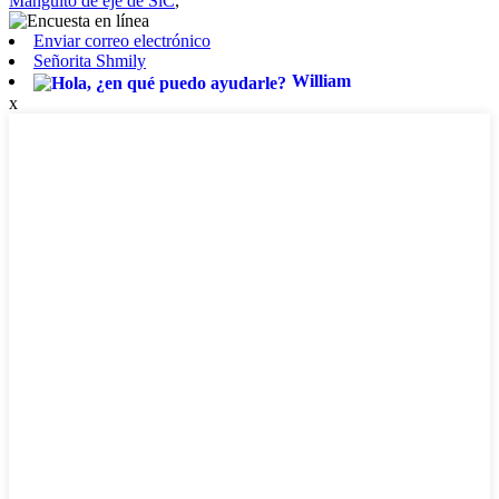
Manguito de eje de SiC
,
Enviar correo electrónico
Señorita Shmily
William
x