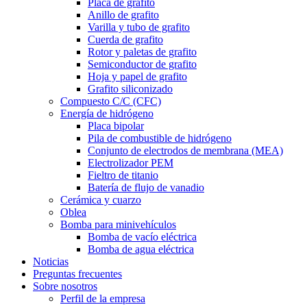
Placa de grafito
Anillo de grafito
Varilla y tubo de grafito
Cuerda de grafito
Rotor y paletas de grafito
Semiconductor de grafito
Hoja y papel de grafito
Grafito siliconizado
Compuesto C/C (CFC)
Energía de hidrógeno
Placa bipolar
Pila de combustible de hidrógeno
Conjunto de electrodos de membrana (MEA)
Electrolizador PEM
Fieltro de titanio
Batería de flujo de vanadio
Cerámica y cuarzo
Oblea
Bomba para minivehículos
Bomba de vacío eléctrica
Bomba de agua eléctrica
Noticias
Preguntas frecuentes
Sobre nosotros
Perfil de la empresa