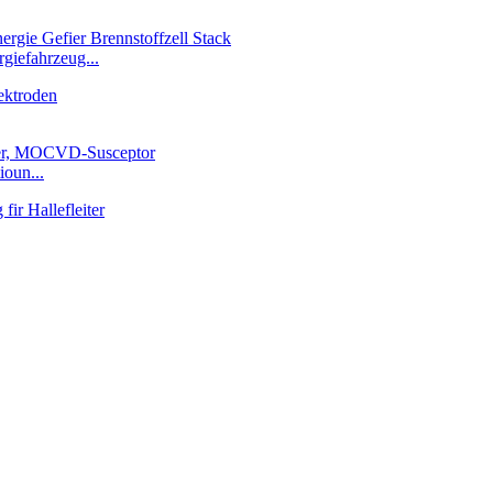
giefahrzeug...
ioun...