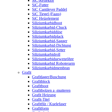
SiC-Reflektor
SiC-Futter
SiC Cantilever Paddel
SiC Tiegel (Faass)
SiC Heizelement
Siliziumkarbidboot
Siliziumkarbid-Chuck
Siliziumkarbiddüse
Siliziumkarbidplack
Siliziumkarbid-Sagger
Siliziumkarbid-Dichtung
Siliziumkarbid-Setter
Siliziumkarbidroll
Siliziumkarbiduewenröhre
Siliziumkarbid Roboterarm
Siliziumkarbidmembran
Grafit
Grafitlager/Buschung
Grafitblock
Grafitboot
Grafitbolzen a -mutteren
Grafit Heizung
Grafit-Titel
Grafitfilz / Kuelefaser
Grafitform