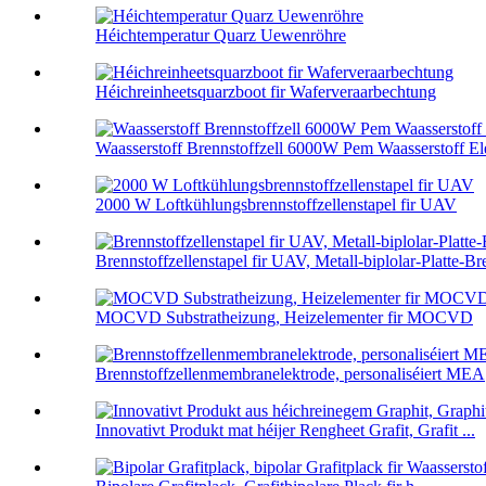
Héichtemperatur Quarz Uewenröhre
Héichreinheetsquarzboot fir Waferveraarbechtung
Waasserstoff Brennstoffzell 6000W Pem Waasserstoff Elek
2000 W Loftkühlungsbrennstoffzellenstapel fir UAV
Brennstoffzellenstapel fir UAV, Metall-biplolar-Platte-Br
MOCVD Substratheizung, Heizelementer fir MOCVD
Brennstoffzellenmembranelektrode, personaliséiert MEA
Innovativt Produkt mat héijer Rengheet Grafit, Grafit ...