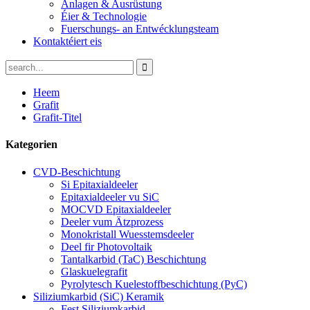
Anlagen & Ausrüstung
Éier & Technologie
Fuerschungs- an Entwécklungsteam
Kontaktéiert eis
Heem
Grafit
Grafit-Titel
Kategorien
CVD-Beschichtung
Si Epitaxialdeeler
Epitaxialdeeler vu SiC
MOCVD Epitaxialdeeler
Deeler vum Ätzprozess
Monokristall Wuesstemsdeeler
Deel fir Photovoltaik
Tantalkarbid (TaC) Beschichtung
Glaskuelegrafit
Pyrolytesch Kuelestoffbeschichtung (PyC)
Siliziumkarbid (SiC) Keramik
Fest Siliziumkarbid