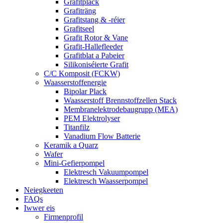
Grafitplack
Grafiträng
Grafitstang & -réier
Grafitseel
Grafit Rotor & Vane
Grafit-Hallefleeder
Grafitblat a Pabeier
Silikoniséierte Grafit
C/C Komposit (FCKW)
Waasserstoffenergie
Bipolar Plack
Waasserstoff Brennstoffzellen Stack
Membranelektrodebaugrupp (MEA)
PEM Elektrolyser
Titanfilz
Vanadium Flow Batterie
Keramik a Quarz
Wafer
Mini-Gefierpompel
Elektresch Vakuumpompel
Elektresch Waasserpompel
Neiegkeeten
FAQs
Iwwer eis
Firmenprofil