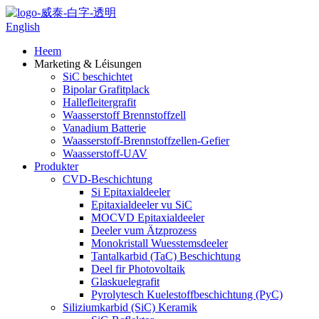
English
Heem
Marketing & Léisungen
SiC beschichtet
Bipolar Grafitplack
Hallefleitergrafit
Waasserstoff Brennstoffzell
Vanadium Batterie
Waasserstoff-Brennstoffzellen-Gefier
Waasserstoff-UAV
Produkter
CVD-Beschichtung
Si Epitaxialdeeler
Epitaxialdeeler vu SiC
MOCVD Epitaxialdeeler
Deeler vum Ätzprozess
Monokristall Wuesstemsdeeler
Tantalkarbid (TaC) Beschichtung
Deel fir Photovoltaik
Glaskuelegrafit
Pyrolytesch Kuelestoffbeschichtung (PyC)
Siliziumkarbid (SiC) Keramik