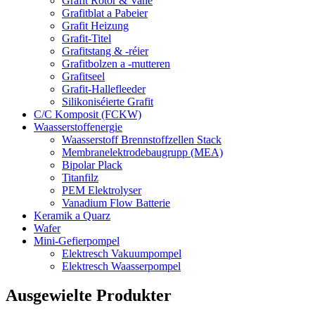
Grafit Rotor & Vane
Grafitblat a Pabeier
Grafit Heizung
Grafit-Titel
Grafitstang & -réier
Grafitbolzen a -mutteren
Grafitseel
Grafit-Hallefleeder
Silikoniséierte Grafit
C/C Komposit (FCKW)
Waasserstoffenergie
Waasserstoff Brennstoffzellen Stack
Membranelektrodebaugrupp (MEA)
Bipolar Plack
Titanfilz
PEM Elektrolyser
Vanadium Flow Batterie
Keramik a Quarz
Wafer
Mini-Gefierpompel
Elektresch Vakuumpompel
Elektresch Waasserpompel
Ausgewielte Produkter