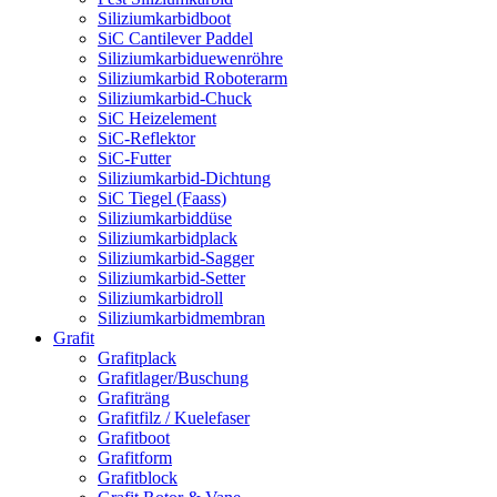
Siliziumkarbidboot
SiC Cantilever Paddel
Siliziumkarbiduewenröhre
Siliziumkarbid Roboterarm
Siliziumkarbid-Chuck
SiC Heizelement
SiC-Reflektor
SiC-Futter
Siliziumkarbid-Dichtung
SiC Tiegel (Faass)
Siliziumkarbiddüse
Siliziumkarbidplack
Siliziumkarbid-Sagger
Siliziumkarbid-Setter
Siliziumkarbidroll
Siliziumkarbidmembran
Grafit
Grafitplack
Grafitlager/Buschung
Grafiträng
Grafitfilz / Kuelefaser
Grafitboot
Grafitform
Grafitblock