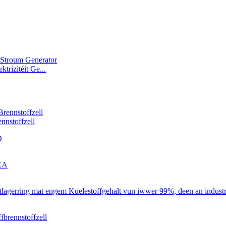
trizitéit Ge...
ennstoffzell