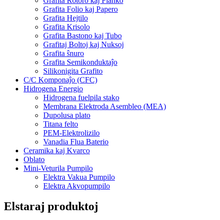
Grafita Rotoro kaj Flanko
Grafita Folio kaj Papero
Grafita Hejtilo
Grafita Krisolo
Grafita Bastono kaj Tubo
Grafitaj Boltoj kaj Nuksoj
Grafita ŝnuro
Grafita Semikonduktaĵo
Silikonigita Grafito
C/C Komponaĵo (CFC)
Hidrogena Energio
Hidrogena fuelpila stako
Membrana Elektroda Asembleo (MEA)
Dupolusa plato
Titana felto
PEM-Elektrolizilo
Vanadia Flua Baterio
Ceramika kaj Kvarco
Oblato
Mini-Veturila Pumpilo
Elektra Vakua Pumpilo
Elektra Akvopumpilo
Elstaraj produktoj