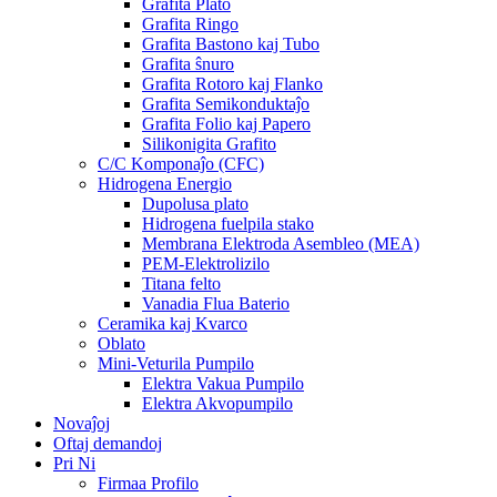
Grafita Plato
Grafita Ringo
Grafita Bastono kaj Tubo
Grafita ŝnuro
Grafita Rotoro kaj Flanko
Grafita Semikonduktaĵo
Grafita Folio kaj Papero
Silikonigita Grafito
C/C Komponaĵo (CFC)
Hidrogena Energio
Dupolusa plato
Hidrogena fuelpila stako
Membrana Elektroda Asembleo (MEA)
PEM-Elektrolizilo
Titana felto
Vanadia Flua Baterio
Ceramika kaj Kvarco
Oblato
Mini-Veturila Pumpilo
Elektra Vakua Pumpilo
Elektra Akvopumpilo
Novaĵoj
Oftaj demandoj
Pri Ni
Firmaa Profilo