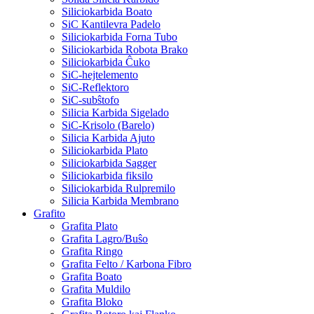
Siliciokarbida Boato
SiC Kantilevra Padelo
Siliciokarbida Forna Tubo
Siliciokarbida Robota Brako
Siliciokarbida Ĉuko
SiC-hejtelemento
SiC-Reflektoro
SiC-subŝtofo
Silicia Karbida Sigelado
SiC-Krisolo (Barelo)
Silicia Karbida Ajuto
Siliciokarbida Plato
Siliciokarbida Sagger
Siliciokarbida fiksilo
Siliciokarbida Rulpremilo
Silicia Karbida Membrano
Grafito
Grafita Plato
Grafita Lagro/Buŝo
Grafita Ringo
Grafita Felto / Karbona Fibro
Grafita Boato
Grafita Muldilo
Grafita Bloko