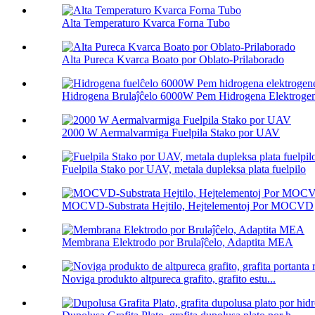
Alta Temperaturo Kvarca Forna Tubo
Alta Pureca Kvarca Boato por Oblato-Prilaborado
Hidrogena Brulaĵĉelo 6000W Pem Hidrogena Elektrogene
2000 W Aermalvarmiga Fuelpila Stako por UAV
Fuelpila Stako por UAV, metala dupleksa plata fuelpilo
MOCVD-Substrata Hejtilo, Hejtelementoj Por MOCVD
Membrana Elektrodo por Brulaĵĉelo, Adaptita MEA
Noviga produkto altpureca grafito, grafito estu...