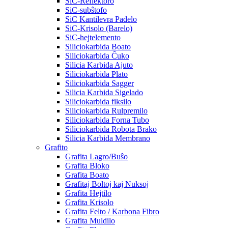
SiC-Reflektoro
SiC-subŝtofo
SiC Kantilevra Padelo
SiC-Krisolo (Barelo)
SiC-hejtelemento
Siliciokarbida Boato
Siliciokarbida Ĉuko
Silicia Karbida Ajuto
Siliciokarbida Plato
Siliciokarbida Sagger
Silicia Karbida Sigelado
Siliciokarbida fiksilo
Siliciokarbida Rulpremilo
Siliciokarbida Forna Tubo
Siliciokarbida Robota Brako
Silicia Karbida Membrano
Grafito
Grafita Lagro/Buŝo
Grafita Bloko
Grafita Boato
Grafitaj Boltoj kaj Nuksoj
Grafita Hejtilo
Grafita Krisolo
Grafita Felto / Karbona Fibro
Grafita Muldilo