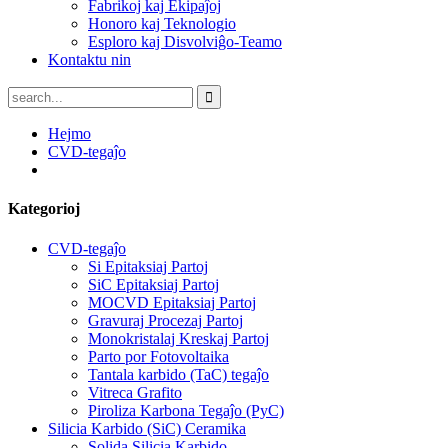
Fabrikoj kaj Ekipaĵoj
Honoro kaj Teknologio
Esploro kaj Disvolviĝo-Teamo
Kontaktu nin
Hejmo
CVD-tegaĵo
Kategorioj
CVD-tegaĵo
Si Epitaksiaj Partoj
SiC Epitaksiaj Partoj
MOCVD Epitaksiaj Partoj
Gravuraj Procezaj Partoj
Monokristalaj Kreskaj Partoj
Parto por Fotovoltaika
Tantala karbido (TaC) tegaĵo
Vitreca Grafito
Piroliza Karbona Tegaĵo (PyC)
Silicia Karbido (SiC) Ceramika
Solida Silicia Karbido