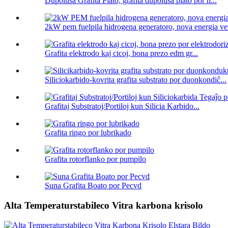
Dupolusa Grafita Plato, grafita dupolusa plato por h...
2kW pem fuelpila hidrogena generatoro, nova energia vetu
Grafita elektrodo kaj cicoj, bona prezo edm gr...
Siliciokarbido-kovrita grafita substrato por duonkondiĉ...
Grafitaj Substratoj/Portiloj kun Silicia Karbido...
Grafita ringo por lubrikado
Grafita rotorflanko por pumpilo
Suna Grafita Boato por Pecvd
Alta Temperaturstabileco Vitra karbona krisolo