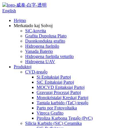
English
Hejmo
Merkatado kaj Solvoj
SiC-kovrita
Grafita Dupolusa Plato
Duonkondukta grafito
Hidrogena fuelpilo
Vanada Baterio
Hidrogena fuelpila veturilo
Hidrogena UAV
Produktoj
CVD-tegaĵo
Si Epitaksiaj Partoj
SiC Epitaksiaj Partoj
MOCVD Epitaksiaj Partoj
Gravuraj Procezaj Partoj
Monokristalaj Kreskaj Partoj
Tantala karbido (TaC) tegaĵo
Parto por Fotovoltaika
Vitreca Grafito
Piroliza Karbona Tegaĵo (PyC)
Silicia Karbido (SiC) Ceramika