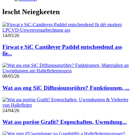
lescht Neiegkeeten
14/05/26
Firwat e SiC Cantilever Paddel entscheedend ass
fir...
08/05/26
Wat ass eng SiC Diffusiounsröhre? Funktiounen, ...
24/04/26
Wat ass poröse Grafit? Eegeschaften, Uwendung...