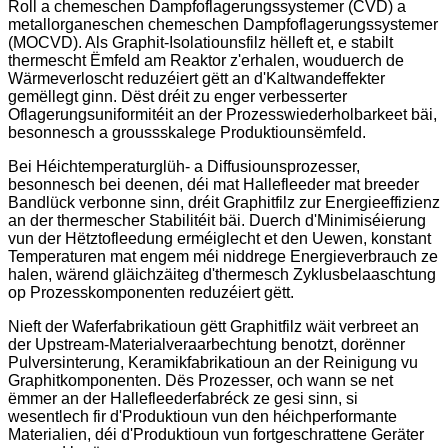
Roll a chemeschen Dampfoflagerungssystemer (CVD) a
metallorganeschen chemeschen Dampfoflagerungssystemer
(MOCVD). Als Graphit-Isolatiounsfilz hëlleft et, e stabilt
thermescht Ëmfeld am Reaktor z'erhalen, wouduerch de
Wärmeverloscht reduzéiert gëtt an d'Kaltwandeffekter
gemëllegt ginn. Dëst dréit zu enger verbesserter
Oflagerungsuniformitéit an der Prozesswiederholbarkeet bäi,
besonnesch a groussskalege Produktiounsëmfeld.
Bei Héichtemperaturglüh- a Diffusiounsprozesser,
besonnesch bei deenen, déi mat Hallefleeder mat breeder
Bandlück verbonne sinn, dréit Graphitfilz zur Energieeffizienz
an der thermescher Stabilitéit bäi. Duerch d'Minimiséierung
vun der Hëtztofleedung erméiglecht et den Uewen, konstant
Temperaturen mat engem méi niddrege Energieverbrauch ze
halen, wärend gläichzäiteg d'thermesch Zyklusbelaaschtung
op Prozesskomponenten reduzéiert gëtt.
Nieft der Waferfabrikatioun gëtt Graphitfilz wäit verbreet an
der Upstream-Materialveraarbechtung benotzt, dorënner
Pulversinterung, Keramikfabrikatioun an der Reinigung vu
Graphitkomponenten. Dës Prozesser, och wann se net
ëmmer an der Hallefleederfabréck ze gesi sinn, si
wesentlech fir d'Produktioun vun den héichperformante
Materialien, déi d'Produktioun vun fortgeschrattene Geräter