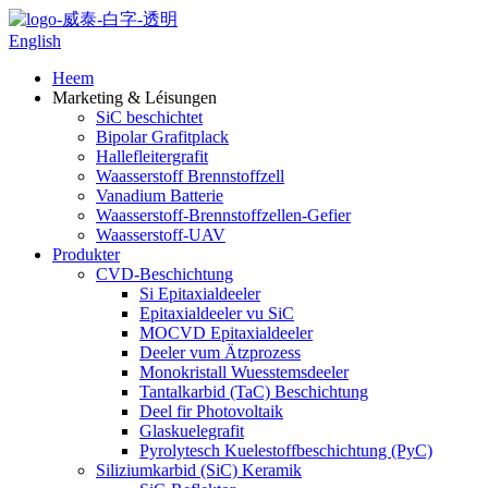
English
Heem
Marketing & Léisungen
SiC beschichtet
Bipolar Grafitplack
Hallefleitergrafit
Waasserstoff Brennstoffzell
Vanadium Batterie
Waasserstoff-Brennstoffzellen-Gefier
Waasserstoff-UAV
Produkter
CVD-Beschichtung
Si Epitaxialdeeler
Epitaxialdeeler vu SiC
MOCVD Epitaxialdeeler
Deeler vum Ätzprozess
Monokristall Wuesstemsdeeler
Tantalkarbid (TaC) Beschichtung
Deel fir Photovoltaik
Glaskuelegrafit
Pyrolytesch Kuelestoffbeschichtung (PyC)
Siliziumkarbid (SiC) Keramik