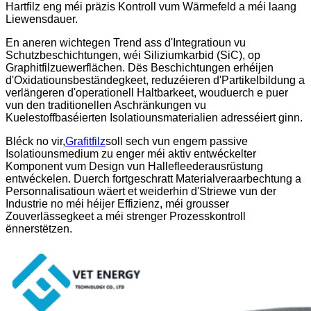
Hartfilz eng méi präzis Kontroll vum Wärmefeld a méi laang
Liewensdauer.
En aneren wichtegen Trend ass d'Integratioun vu
Schutzbeschichtungen, wéi Siliziumkarbid (SiC), op
Graphitfilzuewerflächen. Dës Beschichtungen erhéijen
d'Oxidatiounsbeständegkeet, reduzéieren d'Partikelbildung a
verlängeren d'operationell Haltbarkeet, wouduerch e puer
vun den traditionellen Aschränkungen vu
Kuelestoffbaséierten Isolatiounsmaterialien adresséiert ginn.
Bléck no vir,
Grafitfilz
soll sech vun engem passive
Isolatiounsmedium zu enger méi aktiv entwéckelter
Komponent vum Design vun Hallefleederausrüstung
entwéckelen. Duerch fortgeschratt Materialveraarbechtung a
Personnalisatioun wäert et weiderhin d'Striewe vun der
Industrie no méi héijer Effizienz, méi grousser
Zouverlässegkeet a méi strenger Prozesskontroll
ënnerstëtzen.