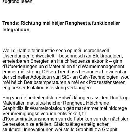
zugrond leeën.
Trends: Richtung méi héijer Rengheet a funktioneller
Integratioun
Well d'Halbleiterindustrie sech op méi usprochsvoll
Uwendungen entwéckelt – besonnesch an Elektroautoen,
erneierbaren Energien an Héichfrequenzelektronik – ginn
d'Ufuerderungen un d'Materialien fir d'Wärmemanagement
ëmmer méi streng. Dësen Trend ass besonnesch evident an
der schneller Adoptioun vun SiC- an GaN-Technologien, wou
méi héich Betribstemperaturen a méi enk Prozessfënsteren
eng besser Isolatiounsleistung verlaangen.
Eng vun de bedeitendsten Entwécklungen ass den Drock op
Materialien mat ultra-héicher Rengheet. Héichreine
Graphitfilz fir Wärmeisolatioun gëtt mat ëmmer méi niddrege
Verunreinigungsniveauen entwéckelt, fir
d'Kontaminatiounsnormen vun de Fabriken vun der nächster
Generatioun ze erfëllen. Gläichzäiteg erméiglechen
strukturell Innovatiounen wéi steife Graphitfilz a Graphit-