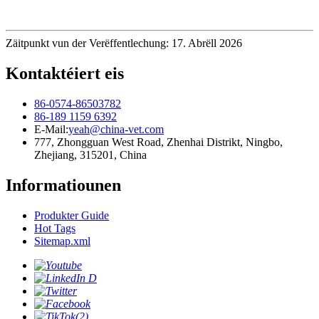
Zäitpunkt vun der Verëffentlechung: 17. Abrëll 2026
Kontaktéiert eis
86-0574-86503782
86-189 1159 6392
E-Mail:
yeah@china-vet.com
777, Zhongguan West Road, Zhenhai Distrikt, Ningbo,
Zhejiang, 315201, China
Informatiounen
Produkter Guide
Hot Tags
Sitemap.xml