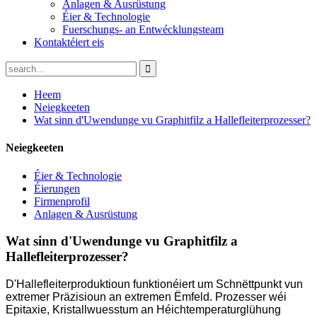
Anlagen & Ausrüstung
Éier & Technologie
Fuerschungs- an Entwécklungsteam
Kontaktéiert eis
Heem
Neiegkeeten
Wat sinn d'Uwendunge vu Graphitfilz a Hallefleiterprozesser?
Neiegkeeten
Éier & Technologie
Éierungen
Firmenprofil
Anlagen & Ausrüstung
Wat sinn d'Uwendunge vu Graphitfilz a
Hallefleiterprozesser?
D'Hallefleiterproduktioun funktionéiert um Schnëttpunkt vun
extremer Präzisioun an extremen Ëmfeld. Prozesser wéi
Epitaxie, Kristallwuesstum an Héichtemperaturglühung