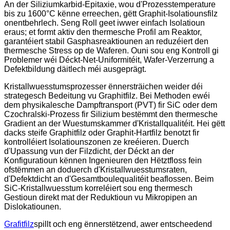
An der Siliziumkarbid-Epitaxie, wou d'Prozesstemperature
bis zu 1600°C kënne erreechen, gëtt Graphit-Isolatiounsfilz
onentbehrlech. Seng Roll geet iwwer einfach Isolatioun
eraus; et formt aktiv den thermesche Profil am Reaktor,
garantéiert stabil Gasphasreaktiounen an reduzéiert den
thermesche Stress op de Waferen. Ouni sou eng Kontroll gi
Problemer wéi Déckt-Net-Uniformitéit, Wafer-Verzerrung a
Defektbildung däitlech méi ausgeprägt.
Kristallwuesstumsprozesser ënnersträichen weider déi
strategesch Bedeitung vu Graphitfilz. Bei Methoden ewéi
dem physikalesche Dampftransport (PVT) fir SiC oder dem
Czochralski-Prozess fir Silizium bestëmmt den thermesche
Gradient an der Wuestumskammer d'Kristallqualitéit. Hei gëtt
dacks steife Graphitfilz oder Graphit-Hartfilz benotzt fir
kontrolléiert Isolatiounszonen ze kreéieren. Duerch
d'Upassung vun der Filzdicht, der Déckt an der
Konfiguratioun kënnen Ingenieuren den Hëtztfloss fein
ofstëmmen an doduerch d'Kristallwuesstumsraten,
d'Defektdicht an d'Gesamtboulequalitéit beaflossen. Beim
SiC-Kristallwuesstum korreléiert sou eng thermesch
Gestioun direkt mat der Reduktioun vu Mikropipen an
Dislokatiounen.
Grafitfilz
spillt och eng ënnerstëtzend, awer entscheedend