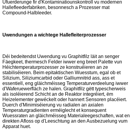
Ufuerderunge fir d'Kontaminatiounskontroll vu modernen
Hallefleederfabriken, besonnesch a Prozesser mat
Compound-Halbleeder.
Uwendungen a wichtege Hallefleiterprozesser
Déi bedeitendst Uwendung vu Graphitfilz läit an senger
Fäegkeet, thermesch Felder iwwer eng breet Palette vun
Héichtemperaturprozesser ze konstruéieren an ze
stabiliséieren. Beim epitaktischen Wuesstum, egal ob et
Silizium, Siliziumcarbid oder Galliumnitrid ass, ass et
essentiell, eng gläichméisseg Temperaturverdeelung iwwer
d'Waferuewerfläch ze halen. Graphitfilz gëtt typescherweis
als isoléierend Schicht an de Reaktor integréiert, ëm
Heizelementer gewéckelt oder hannert Sensoren placéiert.
Duerch d'Minimiséierung vu radialen an axialen
Temperaturgradienten erméiglecht et konsequent
Wuessraten an gläichméisseg Materialeegeschaften, wat en
direkten Afloss op d'Leeschtung an den Ausbezuelung vum
Apparat huet.