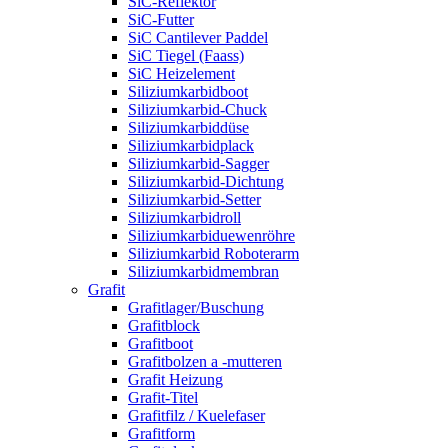
SiC-Reflektor
SiC-Futter
SiC Cantilever Paddel
SiC Tiegel (Faass)
SiC Heizelement
Siliziumkarbidboot
Siliziumkarbid-Chuck
Siliziumkarbiddüse
Siliziumkarbidplack
Siliziumkarbid-Sagger
Siliziumkarbid-Dichtung
Siliziumkarbid-Setter
Siliziumkarbidroll
Siliziumkarbiduewenröhre
Siliziumkarbid Roboterarm
Siliziumkarbidmembran
Grafit
Grafitlager/Buschung
Grafitblock
Grafitboot
Grafitbolzen a -mutteren
Grafit Heizung
Grafit-Titel
Grafitfilz / Kuelefaser
Grafitform