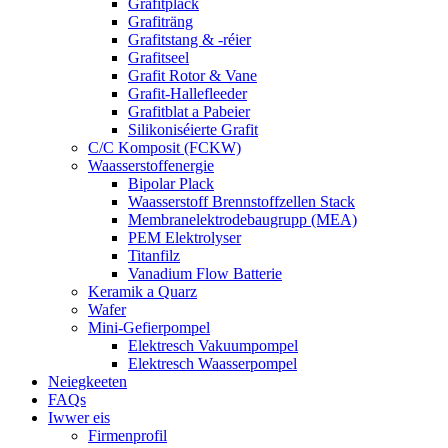
Grafitplack
Grafiträng
Grafitstang & -réier
Grafitseel
Grafit Rotor & Vane
Grafit-Hallefleeder
Grafitblat a Pabeier
Silikoniséierte Grafit
C/C Komposit (FCKW)
Waasserstoffenergie
Bipolar Plack
Waasserstoff Brennstoffzellen Stack
Membranelektrodebaugrupp (MEA)
PEM Elektrolyser
Titanfilz
Vanadium Flow Batterie
Keramik a Quarz
Wafer
Mini-Gefierpompel
Elektresch Vakuumpompel
Elektresch Waasserpompel
Neiegkeeten
FAQs
Iwwer eis
Firmenprofil