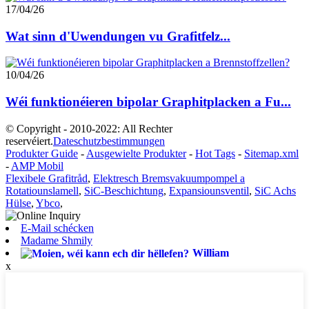
17/04/26
Wat sinn d'Uwendungen vu Grafitfelz...
10/04/26
Wéi funktionéieren bipolar Graphitplacken a Fu...
© Copyright - 2010-2022: All Rechter
reservéiert.
Dateschutzbestimmungen
Produkter Guide
-
Ausgewielte Produkter
-
Hot Tags
-
Sitemap.xml
-
AMP Mobil
Flexibele Grafitråd
,
Elektresch Bremsvakuumpompel a
Rotatiounslamell
,
SiC-Beschichtung
,
Expansiounsventil
,
SiC Achs
Hülse
,
Ybco
,
E-Mail schécken
Madame Shmily
William
x