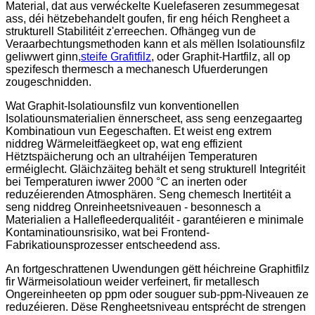
Material, dat aus verwéckelte Kuelefaseren zesummegesat
ass, déi hëtzebehandelt goufen, fir eng héich Rengheet a
strukturell Stabilitéit z'erreechen. Ofhängeg vun de
Veraarbechtungsmethoden kann et als mëllen Isolatiounsfilz
geliwwert ginn,
steife Grafitfilz
, oder Graphit-Hartfilz, all op
spezifesch thermesch a mechanesch Ufuerderungen
zougeschnidden.
Wat Graphit-Isolatiounsfilz vun konventionellen
Isolatiounsmaterialien ënnerscheet, ass seng eenzegaarteg
Kombinatioun vun Eegeschaften. Et weist eng extrem
niddreg Wärmeleitfäegkeet op, wat eng effizient
Hëtztspäicherung och an ultrahéijen Temperaturen
erméiglecht. Gläichzäiteg behält et seng strukturell Integritéit
bei Temperaturen iwwer 2000 °C an inerten oder
reduzéierenden Atmosphären. Seng chemesch Inertitéit a
seng niddreg Onreinheetsniveauen - besonnesch a
Materialien a Hallefleederqualitéit - garantéieren e minimale
Kontaminatiounsrisiko, wat bei Frontend-
Fabrikatiounsprozesser entscheedend ass.
An fortgeschrattenen Uwendungen gëtt héichreine Graphitfilz
fir Wärmeisolatioun weider verfeinert, fir metallesch
Ongereinheeten op ppm oder souguer sub-ppm-Niveauen ze
reduzéieren. Dëse Rengheetsniveau entsprécht de strengen