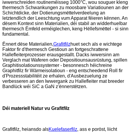
iwwerschreiden routineméisseg 1000°C, wou souguer kleng
thermesch Schwankungen zu moosbare Variatiounen an der
Schichtdicke, der Dotierungsmëttelverdeelung an
letztendlich der Leeschtung vum Apparat féieren kënnen. An
dësem Kontext sinn Materialien, déi stabil an widderhuelbar
thermesch Ëmfeld erméiglechen, keng Hëllefsmëttel - si sinn
fundamental.
Ënnert dëse Materialien,
Grafitfilz
huet sech als e wichtege
Faktor fir d'thermesch Gestioun an fortgeschrattene
Hallefleiterprozesser erausgestallt. Dacks iwwersinn am
Verglach mat Waferen oder Depositiounsausrüstung, spillen
Graphitisolatiounssystemer - besonnesch héichreine
Graphitfilz fir Wärmeisolatioun - eng entscheedend Roll fir
d'Prozessstabilitéit ze erhalen, d'Ausbezuelung ze
verbesseren an den Iwwergank zu Hallefleiter mat breeder
Bandlück wéi SiC a GaN z'ënnerstëtzen.
Déi materiell Natur vu Grafitfilz
Grafitfilz, heiansdo als
Kuelefaserfilz
, ass e poröst, liicht