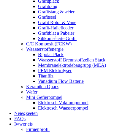
Grafitplack
Grafiträng
Grafitstang & -réier
Grafitseel
Grafit Rotor & Vane
Grafit-Hallefleeder
Grafitblat a Pabeier
Silikoniséierte Grafit
C/C Komposit (FCKW)
Waasserstoffenergie
Bipolar Plack
Waasserstoff Brennstoffzellen Stack
Membranelektrodebaugrupp (MEA)
PEM Elektrolyser
Titanfilz
Vanadium Flow Batterie
Keramik a Quarz
Wafer
Mini-Gefierpompel
Elektresch Vakuumpompel
Elektresch Waasserpompel
Neiegkeeten
FAQs
Iwwer eis
Firmenprofil