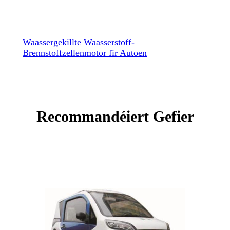
Waassergekillte Waasserstoff-
Brennstoffzellenmotor fir Autoen
Recommandéiert Gefier