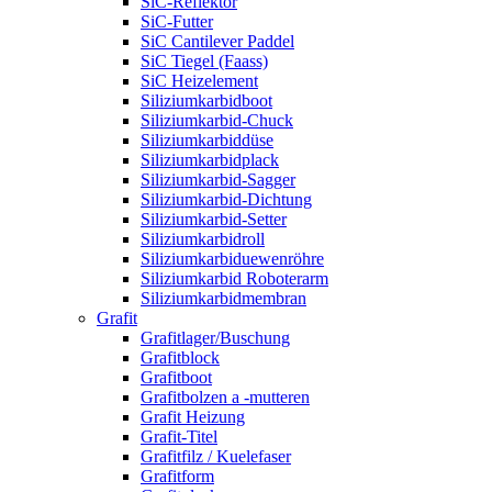
SiC-Reflektor
SiC-Futter
SiC Cantilever Paddel
SiC Tiegel (Faass)
SiC Heizelement
Siliziumkarbidboot
Siliziumkarbid-Chuck
Siliziumkarbiddüse
Siliziumkarbidplack
Siliziumkarbid-Sagger
Siliziumkarbid-Dichtung
Siliziumkarbid-Setter
Siliziumkarbidroll
Siliziumkarbiduewenröhre
Siliziumkarbid Roboterarm
Siliziumkarbidmembran
Grafit
Grafitlager/Buschung
Grafitblock
Grafitboot
Grafitbolzen a -mutteren
Grafit Heizung
Grafit-Titel
Grafitfilz / Kuelefaser
Grafitform