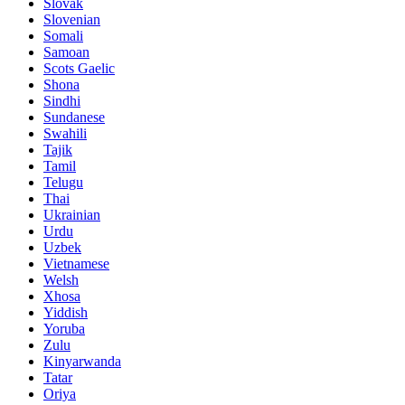
Slovak
Slovenian
Somali
Samoan
Scots Gaelic
Shona
Sindhi
Sundanese
Swahili
Tajik
Tamil
Telugu
Thai
Ukrainian
Urdu
Uzbek
Vietnamese
Welsh
Xhosa
Yiddish
Yoruba
Zulu
Kinyarwanda
Tatar
Oriya