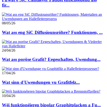
fir...
08/05/26
Wat ass eng SiC Diffusiounsröhre? Funktiounen, ...
24/04/26
Wat ass poröse Grafit? Eegeschaften, Uwendung...
17/04/26
Wat sinn d'Uwendungen vu Grafitfelz...
10/04/26
Wéi funktionéieren bipolar Graphitplacken a Fu...