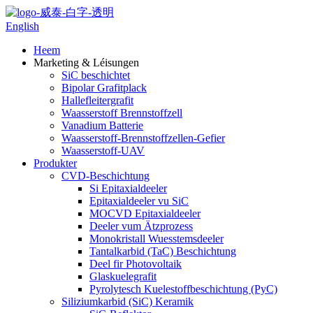
English
Heem
Marketing & Léisungen
SiC beschichtet
Bipolar Grafitplack
Hallefleitergrafit
Waasserstoff Brennstoffzell
Vanadium Batterie
Waasserstoff-Brennstoffzellen-Gefier
Waasserstoff-UAV
Produkter
CVD-Beschichtung
Si Epitaxialdeeler
Epitaxialdeeler vu SiC
MOCVD Epitaxialdeeler
Deeler vum Ätzprozess
Monokristall Wuesstemsdeeler
Tantalkarbid (TaC) Beschichtung
Deel fir Photovoltaik
Glaskuelegrafit
Pyrolytesch Kuelestoffbeschichtung (PyC)
Siliziumkarbid (SiC) Keramik