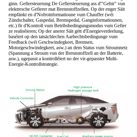
ginn. Gefiersteuerung De Gefiersteuerung ass d'"Gehir" vun
elektresche Gefierer mat Brennstoffzellen. Op der enger Säit
empfänkt en d'Nofroinformatioune vum Chauffer (wéi
Zündschalter, Gaspedal, Bremspedal, Ganginformatiounen,
etc.) fir d'Kontroll vum Betribsbedingungsmodus vum Gefier
ze realiséieren; Op der anerer Säit gëtt d'Energieverdeelung,
baséiert op den tatsächlechen Aarbechtsbedingunge vum
Feedback (wéi Geschwindegkeet, Bremsen,
Motorgeschwindegkeet, asw.) an dem Status vum Stroumnetz
(Spannung a Stroum vun der Brennstoffzell an der Batterie,
asw.), ugepasst a kontrolléiert no der vir-gepasster Multi-
Energie-Kontrollstrategie.