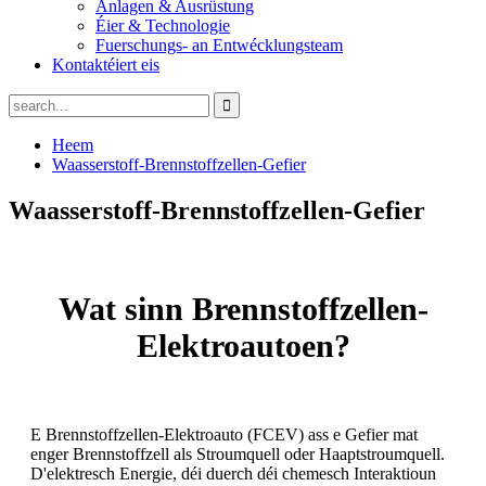
Anlagen & Ausrüstung
Éier & Technologie
Fuerschungs- an Entwécklungsteam
Kontaktéiert eis
Heem
Waasserstoff-Brennstoffzellen-Gefier
Waasserstoff-Brennstoffzellen-Gefier
Wat sinn Brennstoffzellen-
Elektroautoen?
E Brennstoffzellen-Elektroauto (FCEV) ass e Gefier mat
enger Brennstoffzell als Stroumquell oder Haaptstroumquell.
D'elektresch Energie, déi duerch déi chemesch Interaktioun