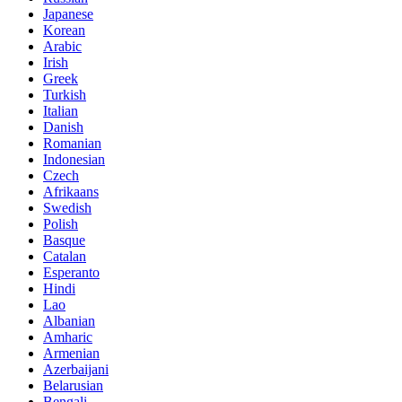
Japanese
Korean
Arabic
Irish
Greek
Turkish
Italian
Danish
Romanian
Indonesian
Czech
Afrikaans
Swedish
Polish
Basque
Catalan
Esperanto
Hindi
Lao
Albanian
Amharic
Armenian
Azerbaijani
Belarusian
Bengali