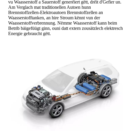
vu Waasserstoff a Sauerstoff generéiert gëtt, dréit d'Gefier un.
Am Verglach mat traditionellen Autoen hunn
Brennstoffzellen-Elektroautoen Brennstoffzellen an
Waasserstofftanken, an hire Stroum kënnt vun der
Waasserstoffverbrennung. Nëmme Waasserstoff kann beim
Betrib bäigefüügt ginn, ouni datt extern zousätzlech elektresch
Energie gebraucht gëtt.