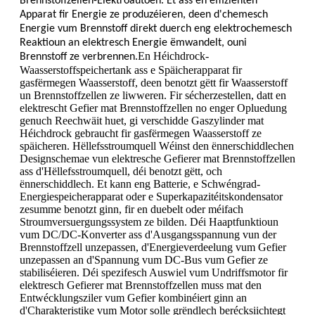
Brennstoffzellen-Elektroautoen. Et ass en effizienten
Apparat fir Energie ze produzéieren, deen d'chemesch
Energie vum Brennstoff direkt duerch eng elektrochemesch
Reaktioun an elektresch Energie ëmwandelt, ouni
En Héichdrock-
Brennstoff ze verbrennen.
Waasserstoffspeichertank ass e Späicherapparat fir
gasfërmegen Waasserstoff, deen benotzt gëtt fir Waasserstoff
un Brennstoffzellen ze liwweren. Fir sécherzestellen, datt en
elektrescht Gefier mat Brennstoffzellen no enger Opluedung
genuch Reechwäit huet, gi verschidde Gaszylinder mat
Héichdrock gebraucht fir gasfërmegen Waasserstoff ze
späicheren. Hëllefsstroumquell Wéinst den ënnerschiddlechen
Designschemae vun elektresche Gefierer mat Brennstoffzellen
ass d'Hëllefsstroumquell, déi benotzt gëtt, och
ënnerschiddlech. Et kann eng Batterie, e Schwéngrad-
Energiespeicherapparat oder e Superkapazitéitskondensator
zesumme benotzt ginn, fir en duebelt oder méifach
Stroumversuergungssystem ze bilden. Déi Haaptfunktioun
vum DC/DC-Konverter ass d'Ausgangsspannung vun der
Brennstoffzell unzepassen, d'Energieverdeelung vum Gefier
unzepassen an d'Spannung vum DC-Bus vum Gefier ze
stabiliséieren. Déi spezifesch Auswiel vum Undriffsmotor fir
elektresch Gefierer mat Brennstoffzellen muss mat den
Entwécklungsziler vum Gefier kombinéiert ginn an
d'Charakteristike vum Motor solle grëndlech berécksiichtegt