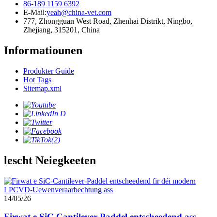
86-189 1159 6392
E-Mail:
yeah@china-vet.com
777, Zhongguan West Road, Zhenhai Distrikt, Ningbo,
Zhejiang, 315201, China
Informatiounen
Produkter Guide
Hot Tags
Sitemap.xml
lescht Neiegkeeten
14/05/26
Firwat e SiC Cantilever Paddel entscheedend ass