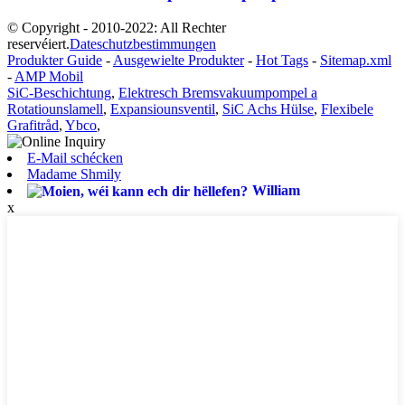
© Copyright - 2010-2022: All Rechter
reservéiert.
Dateschutzbestimmungen
Produkter Guide
-
Ausgewielte Produkter
-
Hot Tags
-
Sitemap.xml
-
AMP Mobil
SiC-Beschichtung
,
Elektresch Bremsvakuumpompel a
Rotatiounslamell
,
Expansiounsventil
,
SiC Achs Hülse
,
Flexibele
Grafitråd
,
Ybco
,
E-Mail schécken
Madame Shmily
William
x