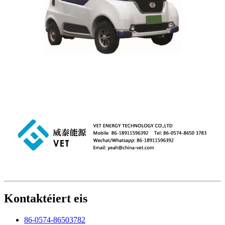
Kontaktéiert eis
86-0574-86503782