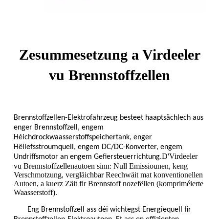
Zesummesetzung a Virdeeler
vu Brennstoffzellen
Brennstoffzellen-Elektrofahrzeug besteet haaptsächlech aus
enger Brennstoffzell, engem
Héichdrockwaasserstoffspeichertank, enger
Hëllefsstroumquell, engem DC/DC-Konverter, engem
D'Virdeeler
Undriffsmotor an engem Gefiersteuerrichtung.
vu Brennstoffzellenautoen sinn: Null Emissiounen, keng
Verschmotzung, vergläichbar Reechwäit mat konventionellen
Autoen, a kuerz Zäit fir Brennstoff nozefëllen (kompriméierte
Waasserstoff).
Eng Brennstoffzell ass déi wichtegst Energiequell fir