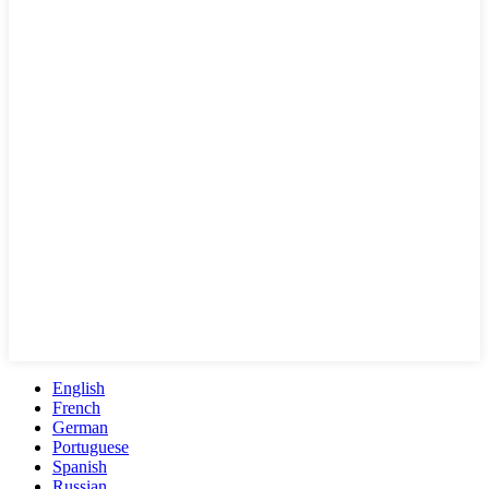
English
French
German
Portuguese
Spanish
Russian