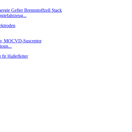
giefahrzeug...
ioun...