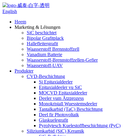
English
Heem
Marketing & Léisungen
SiC beschichtet
Bipolar Grafitplack
Hallefleitergrafit
Waasserstoff Brennstoffzell
Vanadium Batterie
Waasserstoff-Brennstoffzellen-Gefier
Waasserstoff-UAV
Produkter
CVD-Beschichtung
Si Epitaxialdeeler
Epitaxialdeeler vu SiC
MOCVD Epitaxialdeeler
Deeler vum Ätzprozess
Monokristall Wuesstemsdeeler
Tantalkarbid (TaC) Beschichtung
Deel fir Photovoltaik
Glaskuelegrafit
Pyrolytesch Kuelestoffbeschichtung (PyC)
Siliziumkarbid (SiC) Keramik