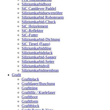
Siliziumkarbidboot
SiC Cantilever Paddel
Siliziumkarbiduewenröhre
Siliziumkarbid Roboterarm
Siliziumkarbid-Chuck
SiC Heizelement
SiC-Reflektor
SiC-Futter
Siliziumkarbid-Dichtung
SiC Tiegel (Faass)
Siliziumkarbiddüse
Siliziumkarbidplack
Siliziumkarbid-Sagger
Siliziumkarbid-Setter
Siliziumkarbidroll
Siliziumkarbidmembran
Grafit
Grafitplack
Grafitlager/Buschung
Grafiträng
Grafitfilz / Kuelefaser
Grafitboot
Grafitform
Grafitblock