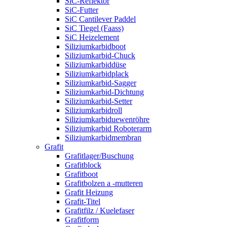
SiC-Reflektor
SiC-Futter
SiC Cantilever Paddel
SiC Tiegel (Faass)
SiC Heizelement
Siliziumkarbidboot
Siliziumkarbid-Chuck
Siliziumkarbiddüse
Siliziumkarbidplack
Siliziumkarbid-Sagger
Siliziumkarbid-Dichtung
Siliziumkarbid-Setter
Siliziumkarbidroll
Siliziumkarbiduewenröhre
Siliziumkarbid Roboterarm
Siliziumkarbidmembran
Grafit
Grafitlager/Buschung
Grafitblock
Grafitboot
Grafitbolzen a -mutteren
Grafit Heizung
Grafit-Titel
Grafitfilz / Kuelefaser
Grafitform