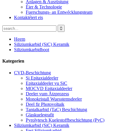
Anlagen & Ausrüstung
Éier & Technologie
Fuerschungs- an Entwécklungsteam
Kontaktéiert eis
Heem
Siliziumkarbid (SiC) Keramik
Siliziumkarbidboot
Kategorien
CVD-Beschichtung
Si Epitaxialdeeler
Epitaxialdeeler vu SiC
MOCVD Epitaxialdeeler
Deeler vum Ätzprozess
Monokristall Wuesstemsdeeler
Deel fir Photovoltaik
Tantalkarbid (TaC) Beschichtung
Glaskuelegrafit
Pyrolytesch Kuelestoffbeschichtung (PyC)
Siliziumkarbid (SiC) Keramik
Fest Siliziumkarbid