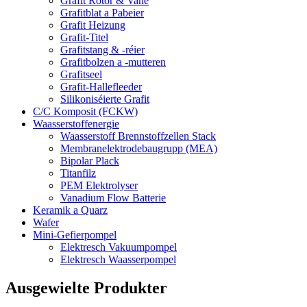
Grafit Rotor & Vane
Grafitblat a Pabeier
Grafit Heizung
Grafit-Titel
Grafitstang & -réier
Grafitbolzen a -mutteren
Grafitseel
Grafit-Hallefleeder
Silikoniséierte Grafit
C/C Komposit (FCKW)
Waasserstoffenergie
Waasserstoff Brennstoffzellen Stack
Membranelektrodebaugrupp (MEA)
Bipolar Plack
Titanfilz
PEM Elektrolyser
Vanadium Flow Batterie
Keramik a Quarz
Wafer
Mini-Gefierpompel
Elektresch Vakuumpompel
Elektresch Waasserpompel
Ausgewielte Produkter