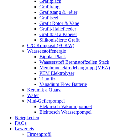
Grafitplack
Grafiträng
Grafitstang & -réier
Grafitseel
Grafit Rotor & Vane
Grafit-Hallefleeder
Grafitblat a Pabeier
Silikoniséierte Grafit
C/C Komposit (FCKW)
Waasserstoffenergie
Bipolar Plack
Waasserstoff Brennstoffzellen Stack
Membranelektrodebaugrupp (MEA)
PEM Elektrolyser
Titanfilz
Vanadium Flow Batterie
Keramik a Quarz
Wafer
Mini-Gefierpompel
Elektresch Vakuumpompel
Elektresch Waasserpompel
Neiegkeeten
FAQs
Iwwer eis
Firmenprofil