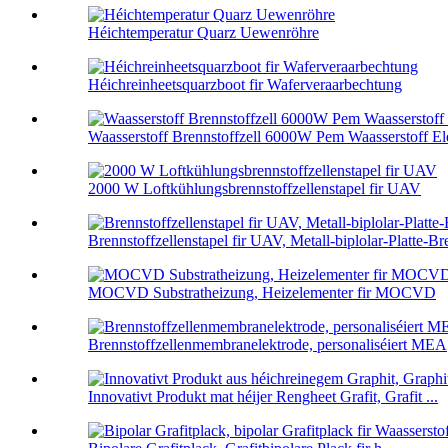
Héichtemperatur Quarz Uewenröhre
Héichreinheetsquarzboot fir Waferveraarbechtung
Waasserstoff Brennstoffzell 6000W Pem Waasserstoff Elek
2000 W Loftkühlungsbrennstoffzellenstapel fir UAV
Brennstoffzellenstapel fir UAV, Metall-biplolar-Platte-Br
MOCVD Substratheizung, Heizelementer fir MOCVD
Brennstoffzellenmembranelektrode, personaliséiert MEA
Innovativt Produkt mat héijer Rengheet Grafit, Grafit ...