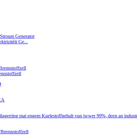
trizitéit Ge...
ennstoffzell