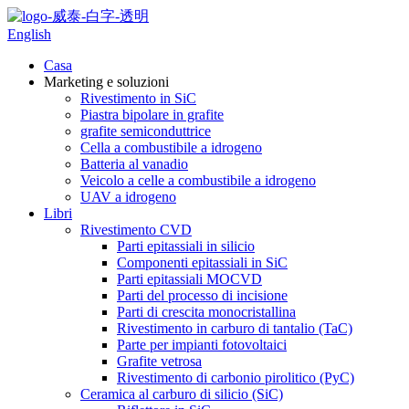
English
Casa
Marketing e soluzioni
Rivestimento in SiC
Piastra bipolare in grafite
grafite semiconduttrice
Cella a combustibile a idrogeno
Batteria al vanadio
Veicolo a celle a combustibile a idrogeno
UAV a idrogeno
Libri
Rivestimento CVD
Parti epitassiali in silicio
Componenti epitassiali in SiC
Parti epitassiali MOCVD
Parti del processo di incisione
Parti di crescita monocristallina
Rivestimento in carburo di tantalio (TaC)
Parte per impianti fotovoltaici
Grafite vetrosa
Rivestimento di carbonio pirolitico (PyC)
Ceramica al carburo di silicio (SiC)