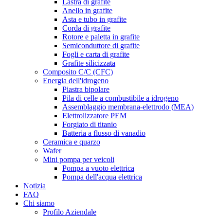
Lastra di grafite
Anello in grafite
Asta e tubo in grafite
Corda di grafite
Rotore e paletta in grafite
Semiconduttore di grafite
Fogli e carta di grafite
Grafite silicizzata
Composito C/C (CFC)
Energia dell'idrogeno
Piastra bipolare
Pila di celle a combustibile a idrogeno
Assemblaggio membrana-elettrodo (MEA)
Elettrolizzatore PEM
Forgiato di titanio
Batteria a flusso di vanadio
Ceramica e quarzo
Wafer
Mini pompa per veicoli
Pompa a vuoto elettrica
Pompa dell'acqua elettrica
Notizia
FAQ
Chi siamo
Profilo Aziendale