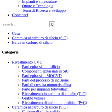
Impianti e attrezzature
Onore e Tecnologia
Team di Ricerca e Sviluppo
Contattaci
Casa
Ceramica al carburo di silicio (SiC)
Barca in carburo di silicio
Categorie
Rivestimento CVD
Parti epitassiali in silicio
Componenti epitassiali in SiC
Parti epitassiali MOCVD
Parti del processo di incisione
Parti di crescita monocristallina
Parte per impianti fotovoltaici
Rivestimento in carburo di tantalio (TaC)
Grafite vetrosa
Rivestimento di carbonio pirolitico (PyC)
Ceramica al carburo di silicio (SiC)
Carburo di silicio solido