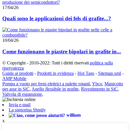
17/04/26
Quali sono le applicazioni dei fels di grafite...?
10/04/26
Come funzionano le piastre bipolari in grafite in...
© Copyright - 2010-2022: Tutti i diritti riservati.
politica sulla
riservatezza
Guida ai prodotti
-
Prodotti in evidenza
-
Hot Tags
-
Sitemap.xml
-
AMP Mobile
Pompa a vuoto per freni elettrici a palette rotanti
,
Ybco
,
Manicotto
per asse in SiC
,
Anello flessibile in grafite
,
Rivestimento in SiC
,
Valvola di espansione
,
Invia e-mail
La signorina Shmily
william
x