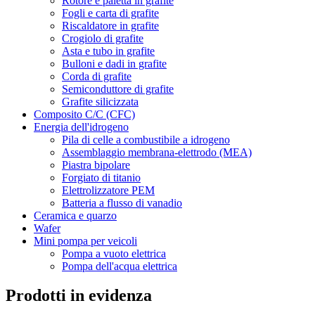
Rotore e paletta in grafite
Fogli e carta di grafite
Riscaldatore in grafite
Crogiolo di grafite
Asta e tubo in grafite
Bulloni e dadi in grafite
Corda di grafite
Semiconduttore di grafite
Grafite silicizzata
Composito C/C (CFC)
Energia dell'idrogeno
Pila di celle a combustibile a idrogeno
Assemblaggio membrana-elettrodo (MEA)
Piastra bipolare
Forgiato di titanio
Elettrolizzatore PEM
Batteria a flusso di vanadio
Ceramica e quarzo
Wafer
Mini pompa per veicoli
Pompa a vuoto elettrica
Pompa dell'acqua elettrica
Prodotti in evidenza