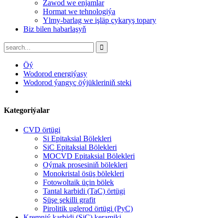
Zawod we enjamlar
Hormat we tehnologiýa
Ylmy-barlag we işläp çykaryş topary
Biz bilen habarlaşyň
Öý
Wodorod energiýasy
Wodorod ýangyç öýjükleriniň steki
Kategoriýalar
CVD örtügi
Si Epitaksial Bölekleri
SiC Epitaksial Bölekleri
MOCVD Epitaksial Bölekleri
Oýmak prosesiniň bölekleri
Monokristal ösüş bölekleri
Fotowoltaik üçin bölek
Tantal karbidi (TaC) örtügi
Şüşe şekilli grafit
Pirolitik uglerod örtügi (PyC)
Kremniý karbidi (SiC) keramiki