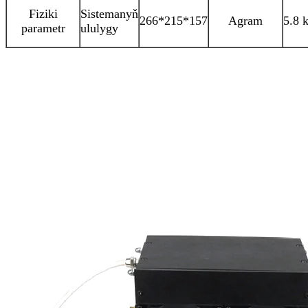
Fiziki
Sistemanyň
266*215*157
Agram
5.8 
parametr
ululygy