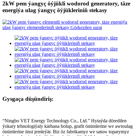
2kW pem ýangyç öýjükli wodorod generatory, täze
energiýa ulag ýangyç öýjükleriniň stekasy
Gysgaça düşündiriş:
“Ningbo VET Energy Technology Co., Ltd.” Hytaýda döredilen
ýokary tehnologiýaly kärhana bolup, grafit önümlerine we awtoulag
önümlerine ünsi jemleýär. Biz öz fabrikamyz we satuw toparymyz