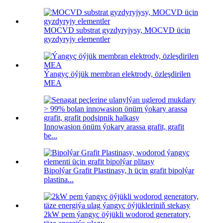
MOCVD substrat gyzdyryjysy, MOCVD üçin
gyzdyryjy elementler
Ýangyç öýjük membran elektrody, özleşdirilen
MEA
Innowasion önüm ýokary arassa grafit, grafit
be...
Bipolýar Grafit Plastinasy, h üçin grafit bipolýar
plastina...
2kW pem ýangyç öýjükli wodorod generatory,