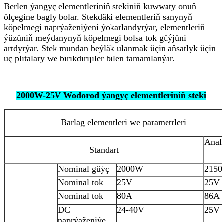
Berlen ýangyç elementleriniň stekiniň kuwwaty onuň
ölçegine bagly bolar. Stekdäki elementleriň sanynyň
köpelmegi naprýaženiýeni ýokarlandyrýar, elementleriň
ýüzüniň meýdanynyň köpelmegi bolsa tok güýjüni
artdyrýar. Stek mundan beýläk ulanmak üçin aňsatlyk üçin
uç plitalary we birikdirijiler bilen tamamlanýar.
2000W-25V Wodorod ýangyç elementleriniň steki
Barlag elementleri we parametrleri
Anal
Standart
Nominal güýç
2000W
215
Nominal tok
25V
25V
Nominal tok
80A
86A
DC
24-40V
25V
naprýaženiýe