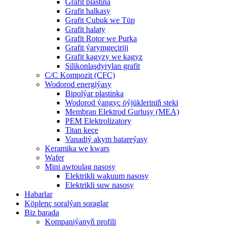
Grafit plastina
Grafit halkasy
Grafit Çubuk we Tüp
Grafit halaty
Grafit Rotor we Purka
Grafit ýarymgeçiriji
Grafit kagyzy we kagyz
Silikonlaşdyrylan grafit
C/C Kompozit (CFC)
Wodorod energiýasy
Bipolýar plastinka
Wodorod ýangyç öýjükleriniň steki
Membran Elektrod Gurluşy (MEA)
PEM Elektrolizatory
Titan keçe
Vanadiý akym batareýasy
Keramika we kwars
Wafer
Mini awtoulag nasosy
Elektrikli wakuum nasosy
Elektrikli suw nasosy
Habarlar
Köplenç soralýan soraglar
Biz barada
Kompaniýanyň profili