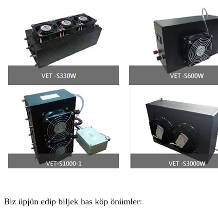
Biz üpjün edip biljek has köp önümler: