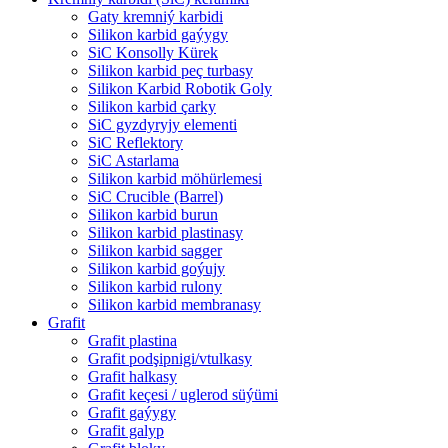
Gaty kremniý karbidi
Silikon karbid gaýygy
SiC Konsolly Kürek
Silikon karbid peç turbasy
Silikon Karbid Robotik Goly
Silikon karbid çarky
SiC gyzdyryjy elementi
SiC Reflektory
SiC Astarlama
Silikon karbid möhürlemesi
SiC Crucible (Barrel)
Silikon karbid burun
Silikon karbid plastinasy
Silikon karbid sagger
Silikon karbid goýujy
Silikon karbid rulony
Silikon karbid membranasy
Grafit
Grafit plastina
Grafit podşipnigi/vtulkasy
Grafit halkasy
Grafit keçesi / uglerod süýümi
Grafit gaýygy
Grafit galyp