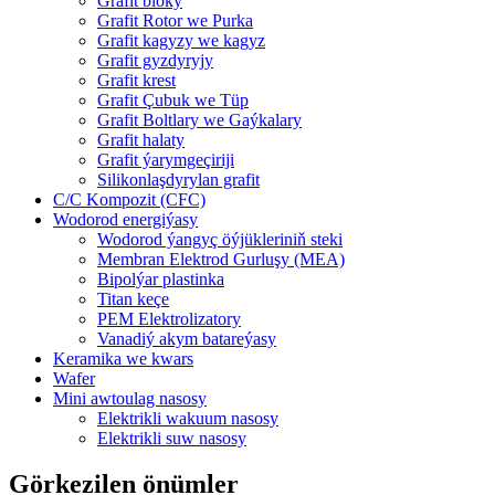
Grafit bloky
Grafit Rotor we Purka
Grafit kagyzy we kagyz
Grafit gyzdyryjy
Grafit krest
Grafit Çubuk we Tüp
Grafit Boltlary we Gaýkalary
Grafit halaty
Grafit ýarymgeçiriji
Silikonlaşdyrylan grafit
C/C Kompozit (CFC)
Wodorod energiýasy
Wodorod ýangyç öýjükleriniň steki
Membran Elektrod Gurluşy (MEA)
Bipolýar plastinka
Titan keçe
PEM Elektrolizatory
Vanadiý akym batareýasy
Keramika we kwars
Wafer
Mini awtoulag nasosy
Elektrikli wakuum nasosy
Elektrikli suw nasosy
Görkezilen önümler