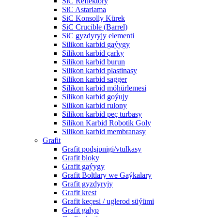
SiC Reflektory
SiC Astarlama
SiC Konsolly Kürek
SiC Crucible (Barrel)
SiC gyzdyryjy elementi
Silikon karbid gaýygy
Silikon karbid çarky
Silikon karbid burun
Silikon karbid plastinasy
Silikon karbid sagger
Silikon karbid möhürlemesi
Silikon karbid goýujy
Silikon karbid rulony
Silikon karbid peç turbasy
Silikon Karbid Robotik Goly
Silikon karbid membranasy
Grafit
Grafit podşipnigi/vtulkasy
Grafit bloky
Grafit gaýygy
Grafit Boltlary we Gaýkalary
Grafit gyzdyryjy
Grafit krest
Grafit keçesi / uglerod süýümi
Grafit galyp