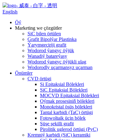
English
Öý
Marketing we çözgütler
SiC bilen örtülen
Grafit Bipolýar Plastinka
Ýarymgeçiriji grafit
Wodorod ýangyç öýjük
Wanadiý batareýasy
Wodorod ýangyç öýjükli ulag
Wodorodly uçarmansyz uçarman
Önümler
CVD örtügi
Si Epitaksial Bölekleri
SiC Epitaksial Bölekleri
MOCVD Epitaksial Bölekleri
Oýmak prosesiniň bölekleri
Monokristal ösüş bölekleri
Tantal karbidi (TaC) örtügi
Fotowoltaik üçin bölek
Şüşe şekilli grafit
Pirolitik uglerod örtügi (PyC)
Kremniý karbidi (SiC) keramiki