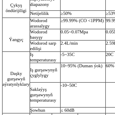
diapazony
Çykyş
öndürijiligi
Netijelilik
≥50%
≥53
Wodorod
≥99.99% (CO <1PPM)
99.
arassalygy
Wodorod
0.05~0.07Mpa
0.0
basyşy
Ýangyç
Wodorod sarp
2.4L/min
2.59
edilişi
Iş
-5~35C
20C
temperaturasy
10~95% (Duman ýok)
60%
Iş gurşawynyň
Daşky
çyglylygy
gurşawyň
aýratynlyklary
-10~50C
Saklaýyş
gurşawynyň
temperaturasy
Şowhun
≤ 60dB