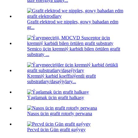
täze energiýa ulagy...
Grafit elektrod we nipples, gowy bahadan edm
gr...
Semico üçin kremniý karbidi bilen örtülen grafit
substraty ...
Kremniý karbid koeffisiýentli grafit
substratlary/daşaýjylary...
Ýaglamak üçin grafit halkasy
Nasos üçin grafit rotorly perwana
Pecvd üçin Gün grafit gaýygy