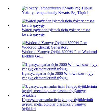
Ýokary Temperaturaly Kwarts Peç Tüpüsi
Waferi gaýtadan işlemek üçin ýokary arassa
kwarts gaýygy
Wodorod Ýangyç Öýjük 6000W Pem Wodorod
Elektrik Ge...
Uçarsyz uçarlar üçin 2000 W howa sowadyjy
ýangyç elementleriniň üýşügi
Uçarsyz uçarmanlar üçin ýangyç öýjükleriniň
üýşügi, metal biplolar plastinkaly ýangyç
öýjükleri