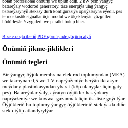
bolan professional öndüriji we üpjün ediji. 2 kW pem ýangyç
batareýaly wodorod generatory, täze energiýa ulag ýangyç
batareýasynyň stekasy dürli konfigurasiýa opsiýalaryna eýedir, pes
termoakustik signallar üçin modul we ölçeklenýän çözgütleri
hödürleýär. Yzygiderli we parallel bolup biler.
Bize e-poçta iberiň
PDF görnüşinde göçürip alyň
Önümiň jikme-jiklikleri
Önümiň tegleri
Bir ýangyç öýjük membrana elektrod toplumyndan (MEA)
we takmynan 0,5 we 1 V naprýaženiýe berýän iki akym
meýdany plastinkasyndan ybarat (köp ulanyşlar üçin gaty
pes). Batareýalar ýaly, aýratyn öýjükler has ýokary
naprýaženiýe we kuwwat gazanmak üçin üst-üste goýulýar.
Öýjükleriň bu toplumy ýangyç öýjükleriniň stek ýa-da diňe
stek diýlip atlandyrylýar.