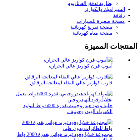
بطارية تدفق الفاناديوم
السيراميك والكوارتز
رقاقة
مضخة صغيرة للسيارات
مضخة تفريغ كهربائية
مضخة مياه كهربائية
المنتجات المميزة
أنبوب فرن كوارتز عالي الحرارة
قارب كوارتز عالي النقاء لمعالجة الرقائق
خلية وقود هيدروجينية بقدرة 6000 واط لتوليد
الكهرباء الهيدروجينية...
مجموعة خلايا وقود تبريد هوائي بقدرة 2000 واط