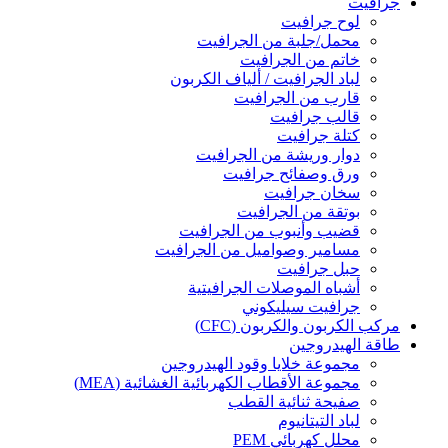
جرافيت
لوح جرافيت
محمل/جلبة من الجرافيت
خاتم من الجرافيت
لباد الجرافيت / ألياف الكربون
قارب من الجرافيت
قالب جرافيت
كتلة جرافيت
دوار وريشة من الجرافيت
ورق وصفائح جرافيت
سخان جرافيت
بوتقة من الجرافيت
قضيب وأنبوب من الجرافيت
مسامير وصواميل من الجرافيت
حبل جرافيت
أشباه الموصلات الجرافيتية
جرافيت سيليكوني
مركب الكربون والكربون (CFC)
طاقة الهيدروجين
مجموعة خلايا وقود الهيدروجين
مجموعة الأقطاب الكهربائية الغشائية (MEA)
صفيحة ثنائية القطب
لباد التيتانيوم
محلل كهربائي PEM