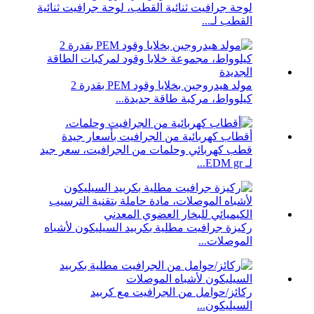
لوحة جرافيت ثنائية القطب، لوحة جرافيت ثنائية
القطب لـ...
مولد هيدروجين بخلايا وقود PEM بقدرة 2
كيلوواط، مركبة طاقة جديدة...
قطب كهربائي وحلمات من الجرافيت، سعر جيد
لـ EDM gr...
ركيزة جرافيت مطلية بكربيد السيليكون لأشباه
الموصلات...
ركائز/حوامل من الجرافيت مع كربيد
السيليكون...