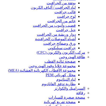
بوتقة من الجرافيت
لباد الجرافيت / ألياف الكربون
قالب جرافيت
لوح جرافيت
خاتم من الجرافيت
قضيب وأنبوب من الجرافيت
حبل جرافيت
دوار وريشة من الجرافيت
أشباه الموصلات الجرافيتية
ورق وصفائح جرافيت
جرافيت سيليكوني
مركب الكربون والكربون (CFC)
طاقة الهيدروجين
صفيحة ثنائية القطب
مجموعة خلايا وقود الهيدروجين
مجموعة الأقطاب الكهربائية الغشائية (MEA)
محلل كهربائي PEM
لباد التيتانيوم
بطارية تدفق الفاناديوم
السيراميك والكوارتز
رقاقة
مضخة صغيرة للسيارات
مضخة تفريغ كهربائية