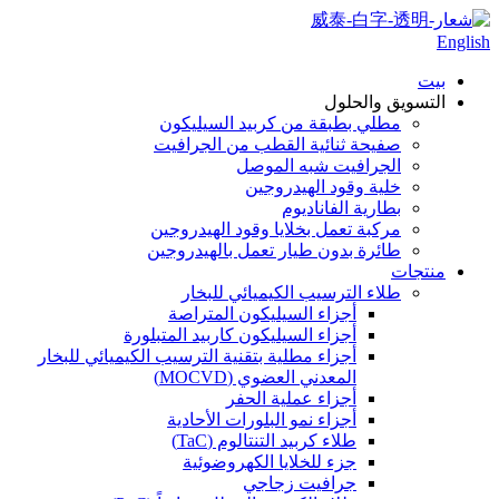
English
بيت
التسويق والحلول
مطلي بطبقة من كربيد السيليكون
صفيحة ثنائية القطب من الجرافيت
الجرافيت شبه الموصل
خلية وقود الهيدروجين
بطارية الفاناديوم
مركبة تعمل بخلايا وقود الهيدروجين
طائرة بدون طيار تعمل بالهيدروجين
منتجات
طلاء الترسيب الكيميائي للبخار
أجزاء السيليكون المتراصة
أجزاء السيليكون كاربيد المتبلورة
أجزاء مطلية بتقنية الترسيب الكيميائي للبخار
المعدني العضوي (MOCVD)
أجزاء عملية الحفر
أجزاء نمو البلورات الأحادية
طلاء كربيد التنتالوم (TaC)
جزء للخلايا الكهروضوئية
جرافيت زجاجي