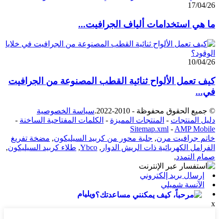
17/04/26
ما هي استخدامات ألياف الجرافيت...
10/04/26
كيف تعمل الألواح ثنائية القطب المصنوعة من الجرافيت
في...
© جميع الحقوق محفوظة - 2010-2022.
سياسة الخصوصية
دليل المنتجات
-
المنتجات المميزة
-
الكلمات المفتاحية الساخنة
-
Sitemap.xml
-
AMP Mobile
خاتم جرافيت مرن
,
جلبة محور من كربيد السيليكون
,
مضخة تفريغ
الفرامل الكهربائية ذات الريش الدوار
,
Ybco
,
طلاء كربيد السيليكون
,
صمام التمدد
,
إرسال بريد إلكتروني
الآنسة شميلي
ويليام
x