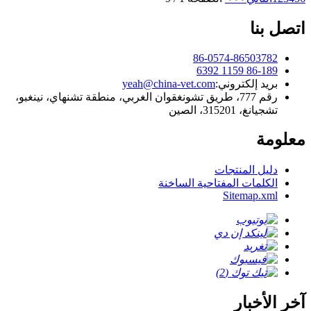
اتصل بنا
86-0574-86503782
86-189 1159 6392
بريد إلكتروني:
yeah@china-vet.com
رقم 777، طريق تشونغقوان الغربي، منطقة تشنهاي، نينغبو،
تشجيانغ، 315201، الصين
معلومة
دليل المنتجات
الكلمات المفتاحية الساخنة
Sitemap.xml
آخر الأخبار