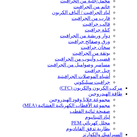
محمل/جلبة من الجرافيت
خاتم من الجرافيت
لباد الجرافيت / ألياف الكربون
قارب من الجرافيت
قالب جرافيت
كتلة جرافيت
دوار وريشة من الجرافيت
ورق وصفائح جرافيت
سخان جرافيت
بوتقة من الجرافيت
قضيب وأنبوب من الجرافيت
مسامير وصواميل من الجرافيت
حبل جرافيت
أشباه الموصلات الجرافيتية
جرافيت سيليكوني
مركب الكربون والكربون (CFC)
طاقة الهيدروجين
مجموعة خلايا وقود الهيدروجين
مجموعة الأقطاب الكهربائية الغشائية (MEA)
صفيحة ثنائية القطب
لباد التيتانيوم
محلل كهربائي PEM
بطارية تدفق الفاناديوم
السيراميك والكوارتز