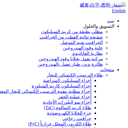
English
بيت
التسويق والحلول
مطلي بطبقة من كربيد السيليكون
صفيحة ثنائية القطب من الجرافيت
الجرافيت شبه الموصل
خلية وقود الهيدروجين
بطارية الفاناديوم
مركبة تعمل بخلايا وقود الهيدروجين
طائرة بدون طيار تعمل بالهيدروجين
منتجات
طلاء الترسيب الكيميائي للبخار
أجزاء السيليكون المتراصة
أجزاء السيليكون كاربيد المتبلورة
أجزاء مطلية بتقنية الترسيب الكيميائي للبخار المعدني ا
أجزاء عملية الحفر
أجزاء نمو البلورات الأحادية
طلاء كربيد التنتالوم (TaC)
جزء للخلايا الكهروضوئية
جرافيت زجاجي
طلاء الكربون المحلل حرارياً (PyC)