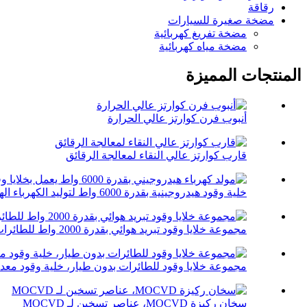
رقاقة
مضخة صغيرة للسيارات
مضخة تفريغ كهربائية
مضخة مياه كهربائية
المنتجات المميزة
أنبوب فرن كوارتز عالي الحرارة
قارب كوارتز عالي النقاء لمعالجة الرقائق
خلية وقود هيدروجينية بقدرة 6000 واط لتوليد الكهرباء الهيدروجينية...
مجموعة خلايا وقود تبريد هوائي بقدرة 2000 واط للطائرات بدون طيار
مجموعة خلايا وقود للطائرات بدون طيار، خلية وقود معدن
سخان ركيزة MOCVD، عناصر تسخين لـ MOCVD