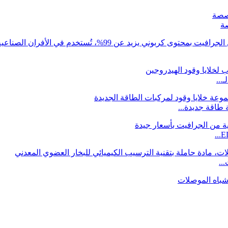
ة
...
..