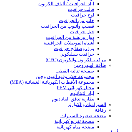
لباد الجرافيت / ألياف الكربون
قالب جرافيت
لوح جرافيت
خاتم من الجرافيت
قضيب وأنبوب من الجرافيت
حبل جرافيت
دوار وريشة من الجرافيت
أشباه الموصلات الجرافيتية
ورق وصفائح جرافيت
جرافيت سيليكوني
مركب الكربون والكربون (CFC)
طاقة الهيدروجين
صفيحة ثنائية القطب
مجموعة خلايا وقود الهيدروجين
مجموعة الأقطاب الكهربائية الغشائية (MEA)
محلل كهربائي PEM
لباد التيتانيوم
بطارية تدفق الفاناديوم
السيراميك والكوارتز
رقاقة
مضخة صغيرة للسيارات
مضخة تفريغ كهربائية
مضخة مياه كهربائية