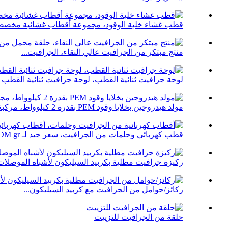
قطب غشاء خلية الوقود، مجموعة أقطاب غشائية مخصص
منتج مبتكر من الجرافيت عالي النقاء، الجرافيت...
لوحة جرافيت ثنائية القطب، لوحة جرافيت ثنائية القطب لـ
مولد هيدروجين بخلايا وقود PEM بقدرة 2 كيلوواط، مركبة طاقة جديدة...
قطب كهربائي وحلمات من الجرافيت، سعر جيد لـ EDM gr...
ركيزة جرافيت مطلية بكربيد السيليكون لأشباه الموصلات.
ركائز/حوامل من الجرافيت مع كربيد السيليكون...
حلقة من الجرافيت للتزييت