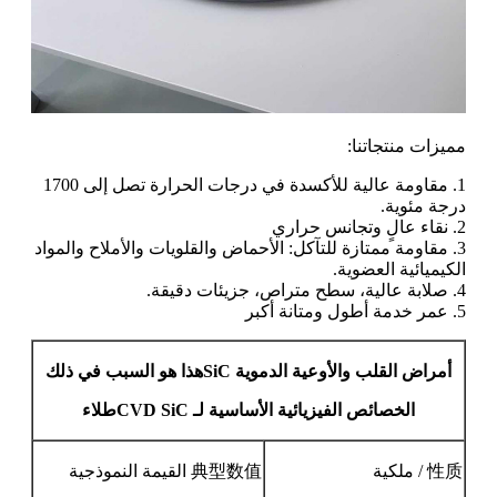
مميزات منتجاتنا:
1. مقاومة عالية للأكسدة في درجات الحرارة تصل إلى 1700
درجة مئوية.
2. نقاء عالٍ وتجانس حراري
3. مقاومة ممتازة للتآكل: الأحماض والقلويات والأملاح والمواد
الكيميائية العضوية.
4. صلابة عالية، سطح متراص، جزيئات دقيقة.
5. عمر خدمة أطول ومتانة أكبر
أمراض القلب والأوعية الدموية
C
Si
هذا هو السبب في ذلك
الخصائص الفيزيائية الأساسية لـ CVD SiC
طلاء
性质
/ ملكية
典型数值
القيمة النموذجية