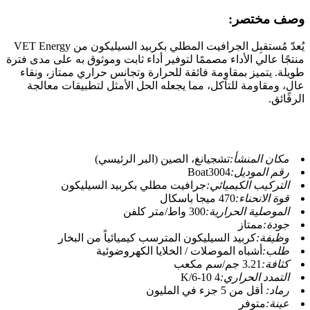
وصف مختصر:
يُعدّ مُستقبِل الجرافيت المطلي بكربيد السيليكون من VET Energy
منتجًا عالي الأداء مصممًا لتوفير أداء ثابت وموثوق به على مدى فترة
طويلة. يتميز بمقاومة فائقة للحرارة وتجانس حراري ممتاز، ونقاء
عالٍ، ومقاومة للتآكل، مما يجعله الحل الأمثل لتطبيقات معالجة
الرقائق.
مكان المنشأ:
تشجيانغ، الصين (البر الرئيسي)
رقم الموديل:
Boat3004
التركيب الكيميائي:
جرافيت مطلي بكربيد السيليكون
قوة الانحناء:
470 ميجا باسكال
الموصلية الحرارية:
300 واط/متر كلفن
جودة:
ممتاز
وظيفة:
كربيد السيليكون المترسب كيميائياً من البخار
طلب:
أشباه الموصلات / الخلايا الكهروضوئية
كثافة:
3.21 جم/سم مكعب
التمدد الحراري:
4 10-6/K
رماد:
أقل من 5 جزء في المليون
عينة:
متوفر