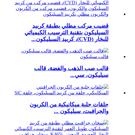
قضيب مركب مطلي بطبقة كربيد
السيليكون بتقنية الترسيب الكيميائي
للبخار (CVD)، كربيد السيليكون...
قالب صب الذهب والفضة، قالب
سيليكون، سي...
حلقات جلبة ميكانيكية من الكربون
والجرافيت، سيليكون ...