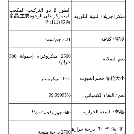
الطور β ذو التركيب المكعب
المتمركز على الوجوه
多晶,主要
شكرا جزيلا
/ البنية البلورية
为(
111) 取向
密度
/ كثافة
3.21 جم/سم³
2500 ميكروغرام (حمولة 500
نعم
الصلابة
جرام)
晶粒大小
حجم الحبوب
2~10 ميكرومتر
99.99995%
نعم
/ النقاء الكيميائي
-1
-1
热容
/ السعة الحرارية
640 جول/كجم
·ك
升华温度
درجة حرارة
2700 درجة مئوية