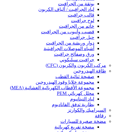
بوتقة من الجرافيت
لباد الجرافيت / ألياف الكربون
قالب جرافيت
لوح جرافيت
خاتم من الجرافيت
قضيب وأنبوب من الجرافيت
حبل جرافيت
دوار وريشة من الجرافيت
أشباه الموصلات الجرافيتية
ورق وصفائح جرافيت
جرافيت سيليكوني
مركب الكربون والكربون (CFC)
طاقة الهيدروجين
صفيحة ثنائية القطب
مجموعة خلايا وقود الهيدروجين
مجموعة الأقطاب الكهربائية الغشائية (MEA)
محلل كهربائي PEM
لباد التيتانيوم
بطارية تدفق الفاناديوم
السيراميك والكوارتز
رقاقة
مضخة صغيرة للسيارات
مضخة تفريغ كهربائية