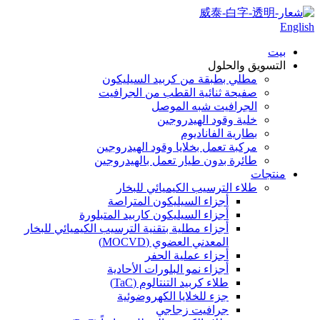
English
بيت
التسويق والحلول
مطلي بطبقة من كربيد السيليكون
صفيحة ثنائية القطب من الجرافيت
الجرافيت شبه الموصل
خلية وقود الهيدروجين
بطارية الفاناديوم
مركبة تعمل بخلايا وقود الهيدروجين
طائرة بدون طيار تعمل بالهيدروجين
منتجات
طلاء الترسيب الكيميائي للبخار
أجزاء السيليكون المتراصة
أجزاء السيليكون كاربيد المتبلورة
أجزاء مطلية بتقنية الترسيب الكيميائي للبخار
المعدني العضوي (MOCVD)
أجزاء عملية الحفر
أجزاء نمو البلورات الأحادية
طلاء كربيد التنتالوم (TaC)
جزء للخلايا الكهروضوئية
جرافيت زجاجي