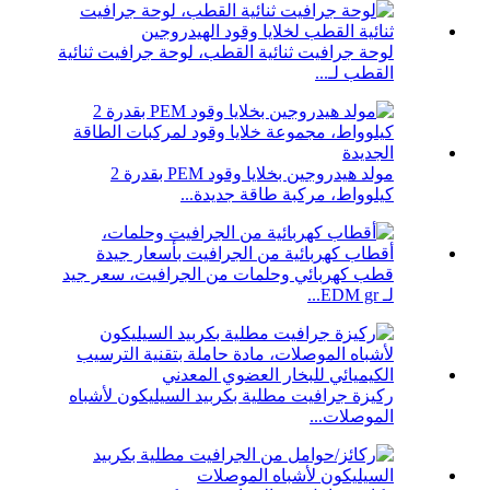
لوحة جرافيت ثنائية القطب، لوحة جرافيت ثنائية
القطب لـ...
مولد هيدروجين بخلايا وقود PEM بقدرة 2
كيلوواط، مركبة طاقة جديدة...
قطب كهربائي وحلمات من الجرافيت، سعر جيد
لـ EDM gr...
ركيزة جرافيت مطلية بكربيد السيليكون لأشباه
الموصلات...