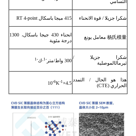
التسامي
شكرا جزيلا
/ قوة الانحناء
415 ميجا باسكال RT 4-point
انحناء 430 جيجا باسكال، 1300
杨氏模量
معامل يونغ
درجة مئوية
شكرا جزيلا
/
-1
-1
300 واط/متر
·ك
ثيرما
ل
الموصلية
هذا هو الحال
/ التمدد
-6
-1
K
4.5×10
الحراري (CTE)