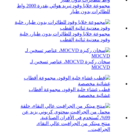
مجموعة خلايا وقود تبريد هوائي بقدرة 2000 واط
للطائرات بدون طيار
مجموعة خلايا وقود للطائرات بدون طيار، خلية
وقود معدنية ثنائية القطب
سخان ركيزة MOCVD، عناصر تسخين لـ
MOCVD
قطب غشاء خلية الوقود، مجموعة أقطاب
غشائية مخصصة
منتج مبتكر من الجرافيت عالي النقاء،
الجرافيت...