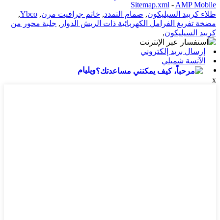
Sitemap.xml
-
AMP Mobile
طلاء كربيد السيليكون
,
صمام التمدد
,
خاتم جرافيت مرن
,
Ybco
,
مضخة تفريغ الفرامل الكهربائية ذات الريش الدوار
,
جلبة محور من
كربيد السيليكون
,
إرسال بريد إلكتروني
الآنسة شميلي
ويليام
x