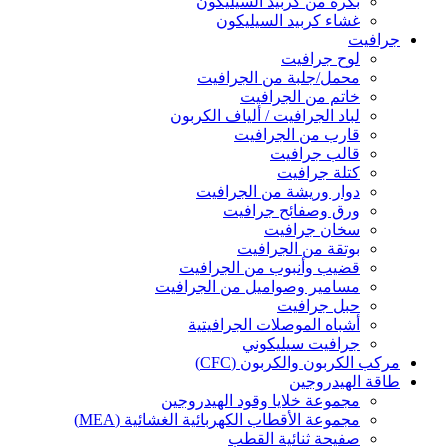
بكرة من كربيد السيليكون
غشاء كربيد السيليكون
جرافيت
لوح جرافيت
محمل/جلبة من الجرافيت
خاتم من الجرافيت
لباد الجرافيت / ألياف الكربون
قارب من الجرافيت
قالب جرافيت
كتلة جرافيت
دوار وريشة من الجرافيت
ورق وصفائح جرافيت
سخان جرافيت
بوتقة من الجرافيت
قضيب وأنبوب من الجرافيت
مسامير وصواميل من الجرافيت
حبل جرافيت
أشباه الموصلات الجرافيتية
جرافيت سيليكوني
مركب الكربون والكربون (CFC)
طاقة الهيدروجين
مجموعة خلايا وقود الهيدروجين
مجموعة الأقطاب الكهربائية الغشائية (MEA)
صفيحة ثنائية القطب