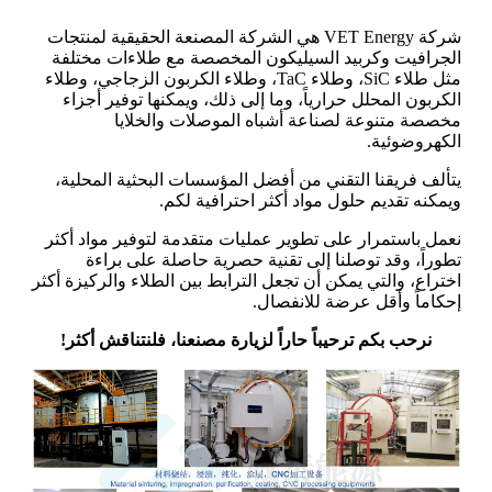
شركة VET Energy هي الشركة المصنعة الحقيقية لمنتجات
الجرافيت وكربيد السيليكون المخصصة مع طلاءات مختلفة
مثل طلاء SiC، وطلاء TaC، وطلاء الكربون الزجاجي، وطلاء
الكربون المحلل حرارياً، وما إلى ذلك، ويمكنها توفير أجزاء
مخصصة متنوعة لصناعة أشباه الموصلات والخلايا
الكهروضوئية.
يتألف فريقنا التقني من أفضل المؤسسات البحثية المحلية،
ويمكنه تقديم حلول مواد أكثر احترافية لكم.
نعمل باستمرار على تطوير عمليات متقدمة لتوفير مواد أكثر
تطوراً، وقد توصلنا إلى تقنية حصرية حاصلة على براءة
اختراع، والتي يمكن أن تجعل الترابط بين الطلاء والركيزة أكثر
إحكاماً وأقل عرضة للانفصال.
نرحب بكم ترحيباً حاراً لزيارة مصنعنا، فلنتناقش أكثر!