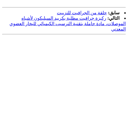
سابق:
حلقة من الجرافيت للتزييت
التالي:
ركيزة جرافيت مطلية بكربيد السيليكون لأشباه
الموصلات، مادة حاملة بتقنية الترسيب الكيميائي للبخار العضوي
المعدني