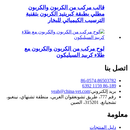
قالب مركب من الكربون والكربون
مطلي بطبقة كبريتيد الكربون بتقنية
الترسيب الكيميائي للبخار
لوح مركب من الكربون والكربون مع
طلاء كربيد السيليكون
اتصل بنا
86-0574-86503782
86-189 1159 6392
بريد إلكتروني:
yeah@china-vet.com
رقم 777، طريق تشونغقوان الغربي، منطقة تشنهاي، نينغبو،
تشجيانغ، 315201، الصين
معلومة
دليل المنتجات