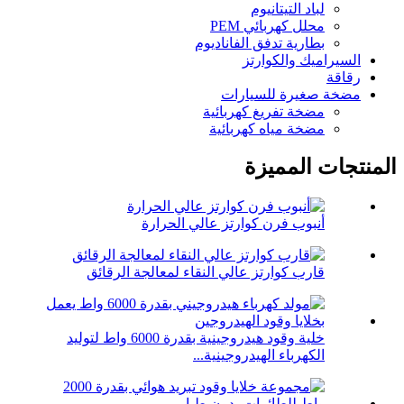
لباد التيتانيوم
محلل كهربائي PEM
بطارية تدفق الفاناديوم
السيراميك والكوارتز
رقاقة
مضخة صغيرة للسيارات
مضخة تفريغ كهربائية
مضخة مياه كهربائية
المنتجات المميزة
أنبوب فرن كوارتز عالي الحرارة
قارب كوارتز عالي النقاء لمعالجة الرقائق
خلية وقود هيدروجينية بقدرة 6000 واط لتوليد
الكهرباء الهيدروجينية...