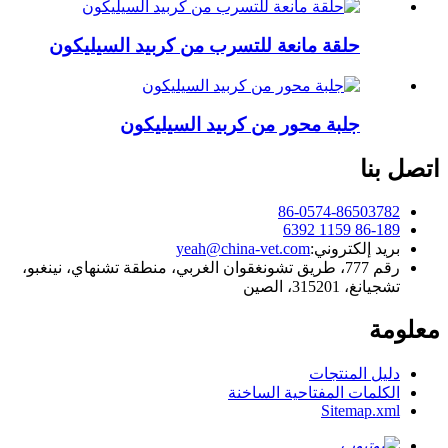
حلقة مانعة للتسرب من كربيد السيليكون
جلبة محور من كربيد السيليكون
اتصل بنا
86-0574-86503782
86-189 1159 6392
بريد إلكتروني:
yeah@china-vet.com
رقم 777، طريق تشونغقوان الغربي، منطقة تشنهاي، نينغبو،
تشجيانغ، 315201، الصين
معلومة
دليل المنتجات
الكلمات المفتاحية الساخنة
Sitemap.xml