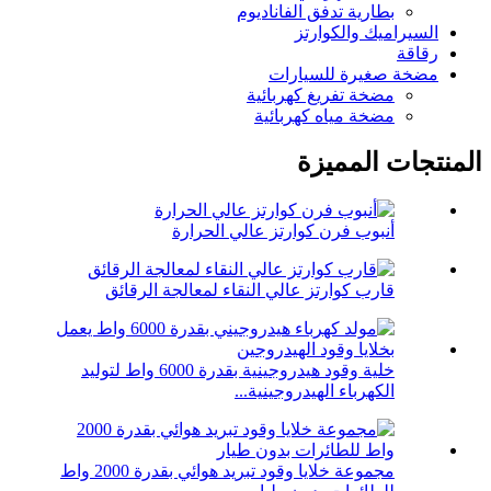
بطارية تدفق الفاناديوم
السيراميك والكوارتز
رقاقة
مضخة صغيرة للسيارات
مضخة تفريغ كهربائية
مضخة مياه كهربائية
المنتجات المميزة
أنبوب فرن كوارتز عالي الحرارة
قارب كوارتز عالي النقاء لمعالجة الرقائق
خلية وقود هيدروجينية بقدرة 6000 واط لتوليد
الكهرباء الهيدروجينية...
مجموعة خلايا وقود تبريد هوائي بقدرة 2000 واط