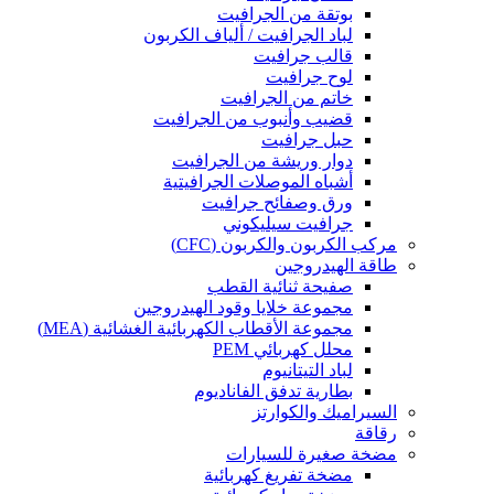
بوتقة من الجرافيت
لباد الجرافيت / ألياف الكربون
قالب جرافيت
لوح جرافيت
خاتم من الجرافيت
قضيب وأنبوب من الجرافيت
حبل جرافيت
دوار وريشة من الجرافيت
أشباه الموصلات الجرافيتية
ورق وصفائح جرافيت
جرافيت سيليكوني
مركب الكربون والكربون (CFC)
طاقة الهيدروجين
صفيحة ثنائية القطب
مجموعة خلايا وقود الهيدروجين
مجموعة الأقطاب الكهربائية الغشائية (MEA)
محلل كهربائي PEM
لباد التيتانيوم
بطارية تدفق الفاناديوم
السيراميك والكوارتز
رقاقة
مضخة صغيرة للسيارات
مضخة تفريغ كهربائية