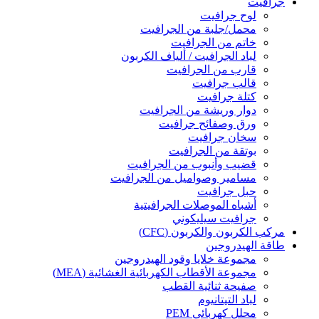
جرافيت
لوح جرافيت
محمل/جلبة من الجرافيت
خاتم من الجرافيت
لباد الجرافيت / ألياف الكربون
قارب من الجرافيت
قالب جرافيت
كتلة جرافيت
دوار وريشة من الجرافيت
ورق وصفائح جرافيت
سخان جرافيت
بوتقة من الجرافيت
قضيب وأنبوب من الجرافيت
مسامير وصواميل من الجرافيت
حبل جرافيت
أشباه الموصلات الجرافيتية
جرافيت سيليكوني
مركب الكربون والكربون (CFC)
طاقة الهيدروجين
مجموعة خلايا وقود الهيدروجين
مجموعة الأقطاب الكهربائية الغشائية (MEA)
صفيحة ثنائية القطب
لباد التيتانيوم
محلل كهربائي PEM