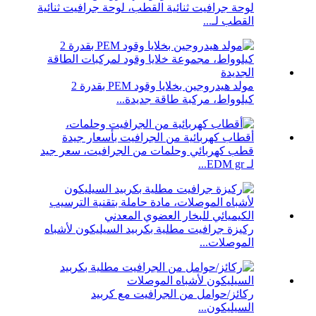
لوحة جرافيت ثنائية القطب، لوحة جرافيت ثنائية
القطب لـ...
مولد هيدروجين بخلايا وقود PEM بقدرة 2
كيلوواط، مركبة طاقة جديدة...
قطب كهربائي وحلمات من الجرافيت، سعر جيد
لـ EDM gr...
ركيزة جرافيت مطلية بكربيد السيليكون لأشباه
الموصلات...
ركائز/حوامل من الجرافيت مع كربيد
السيليكون...