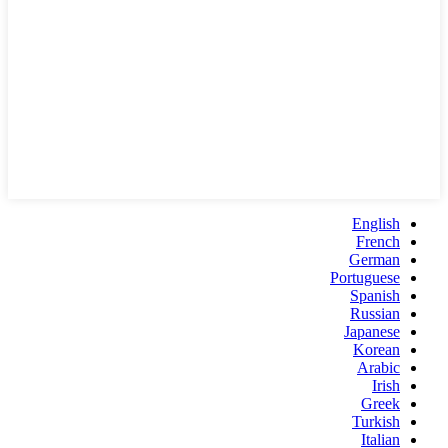
English
French
German
Portuguese
Spanish
Russian
Japanese
Korean
Arabic
Irish
Greek
Turkish
Italian