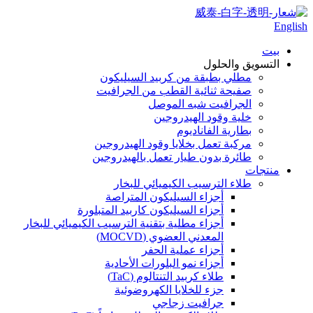
English
بيت
التسويق والحلول
مطلي بطبقة من كربيد السيليكون
صفيحة ثنائية القطب من الجرافيت
الجرافيت شبه الموصل
خلية وقود الهيدروجين
بطارية الفاناديوم
مركبة تعمل بخلايا وقود الهيدروجين
طائرة بدون طيار تعمل بالهيدروجين
منتجات
طلاء الترسيب الكيميائي للبخار
أجزاء السيليكون المتراصة
أجزاء السيليكون كاربيد المتبلورة
أجزاء مطلية بتقنية الترسيب الكيميائي للبخار
المعدني العضوي (MOCVD)
أجزاء عملية الحفر
أجزاء نمو البلورات الأحادية
طلاء كربيد التنتالوم (TaC)
جزء للخلايا الكهروضوئية
جرافيت زجاجي