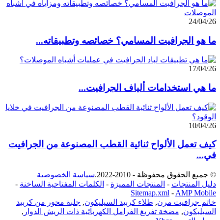
24/04/26
ما هو الجرافيت المسامي؟ خصائصه وتطبيقاته...
17/04/26
ما هي استخدامات ألياف الجرافيت...
10/04/26
كيف تعمل الألواح ثنائية القطب المصنوعة من الجرافيت
في...
© جميع الحقوق محفوظة - 2010-2022.
سياسة الخصوصية
دليل المنتجات
-
المنتجات المميزة
-
الكلمات المفتاحية الساخنة
-
Sitemap.xml
-
AMP Mobile
خاتم جرافيت مرن
,
طلاء كربيد السيليكون
,
جلبة محور من كربيد
السيليكون
,
مضخة تفريغ الفرامل الكهربائية ذات الريش الدوار
,