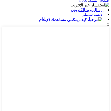
صمام التمدد
,
Ybco
,
إرسال بريد إلكتروني
الآنسة شميلي
ويليام
x