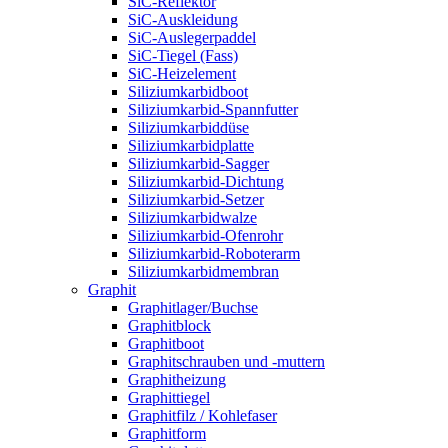
SiC-Reflektor
SiC-Auskleidung
SiC-Auslegerpaddel
SiC-Tiegel (Fass)
SiC-Heizelement
Siliziumkarbidboot
Siliziumkarbid-Spannfutter
Siliziumkarbiddüse
Siliziumkarbidplatte
Siliziumkarbid-Sagger
Siliziumkarbid-Dichtung
Siliziumkarbid-Setzer
Siliziumkarbidwalze
Siliziumkarbid-Ofenrohr
Siliziumkarbid-Roboterarm
Siliziumkarbidmembran
Graphit
Graphitlager/Buchse
Graphitblock
Graphitboot
Graphitschrauben und -muttern
Graphitheizung
Graphittiegel
Graphitfilz / Kohlefaser
Graphitform