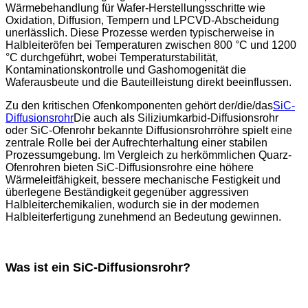
Wärmebehandlung für Wafer-Herstellungsschritte wie
Oxidation, Diffusion, Tempern und LPCVD-Abscheidung
unerlässlich. Diese Prozesse werden typischerweise in
Halbleiteröfen bei Temperaturen zwischen 800 °C und 1200
°C durchgeführt, wobei Temperaturstabilität,
Kontaminationskontrolle und Gashomogenität die
Waferausbeute und die Bauteilleistung direkt beeinflussen.
Zu den kritischen Ofenkomponenten gehört der/die/das
SiC-
Diffusionsrohr
Die auch als Siliziumkarbid-Diffusionsrohr
oder SiC-Ofenrohr bekannte Diffusionsrohrröhre spielt eine
zentrale Rolle bei der Aufrechterhaltung einer stabilen
Prozessumgebung. Im Vergleich zu herkömmlichen Quarz-
Ofenrohren bieten SiC-Diffusionsrohre eine höhere
Wärmeleitfähigkeit, bessere mechanische Festigkeit und
überlegene Beständigkeit gegenüber aggressiven
Halbleiterchemikalien, wodurch sie in der modernen
Halbleiterfertigung zunehmend an Bedeutung gewinnen.
Was ist ein SiC-Diffusionsrohr?