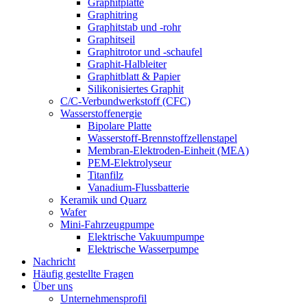
Graphitplatte
Graphitring
Graphitstab und -rohr
Graphitseil
Graphitrotor und -schaufel
Graphit-Halbleiter
Graphitblatt & Papier
Silikonisiertes Graphit
C/C-Verbundwerkstoff (CFC)
Wasserstoffenergie
Bipolare Platte
Wasserstoff-Brennstoffzellenstapel
Membran-Elektroden-Einheit (MEA)
PEM-Elektrolyseur
Titanfilz
Vanadium-Flussbatterie
Keramik und Quarz
Wafer
Mini-Fahrzeugpumpe
Elektrische Vakuumpumpe
Elektrische Wasserpumpe
Nachricht
Häufig gestellte Fragen
Über uns
Unternehmensprofil