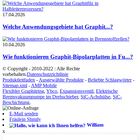
17.04.2026
Welche Anwendungsgebiete hat Graphit...?
10.04.2026
Wie funktionieren Graphit-Bipolarplatten in Fu...?
© Copyright - 2010-2022 : Alle Rechte
vorbehalten.
Datenschutzrichtlinie
Produktleitfaden
-
Ausgewählte Produkte
-
Beliebte Schlagwörter
-
Sitemap.xml
-
AMP Mobile
Flexibler Graphitring
,
Ybco
,
Expansionsventil
,
Elektrische
Bremsvakuumpumpe im Drehschieber
,
SiC-Achshülse
,
SiC-
Beschichtung
,
E-Mail senden
Fräulein Shmily
William
x