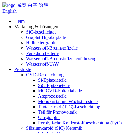
English
Heim
Marketing & Lösungen
SiC-beschichtet
Graphit-Bipolarplatte
Halbleitergraphit
Wasserstoff-Brennstoffzelle
Vanadiumbatterie
Wasserstoff-Brennstoffzellenfahrzeug
Wasserstoff-UAV
Produkte
CVD-Beschichtung
Si-Epitaxieteile
SiC-Epitaxieteile
MOCVD-Epitaxialteile
Ätzprozessteile
Monokristalline Wachstumsteile
Tantalcarbid (TaC)-Beschichtung
Teil für Photovoltaik
Glasgraphit
Pyrolytische Kohlenstoffbeschichtung (PyC)
Siliziumkarbid (SiC) Keramik