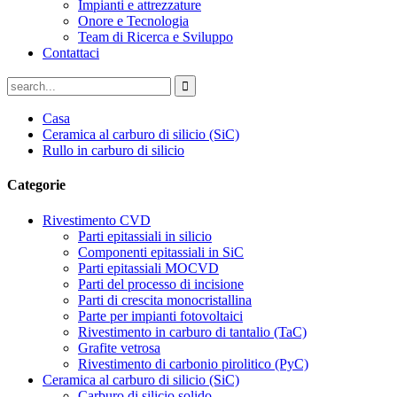
Impianti e attrezzature
Onore e Tecnologia
Team di Ricerca e Sviluppo
Contattaci
Casa
Ceramica al carburo di silicio (SiC)
Rullo in carburo di silicio
Categorie
Rivestimento CVD
Parti epitassiali in silicio
Componenti epitassiali in SiC
Parti epitassiali MOCVD
Parti del processo di incisione
Parti di crescita monocristallina
Parte per impianti fotovoltaici
Rivestimento in carburo di tantalio (TaC)
Grafite vetrosa
Rivestimento di carbonio pirolitico (PyC)
Ceramica al carburo di silicio (SiC)
Carburo di silicio solido