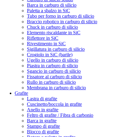
Barca in carburo di silicio
Paletta a sbalzo in SiC
Tubo per forno in carburo di silicio
Braccio robotico in carburo di silicio
Chuck in carburo di silicio
Elemento riscaldante in SiC
Riflettore in SiC
Rivestimento in SiC
Sigillatura in carburo di silicio
Crogiolo in SiC (barile)
Ugello in carburo di silicio
Piastra in carburo di silicio
Sgancio in carburo di silicio
Fissatore al carburo di silicio
Rullo in carburo di silicio
Membrana in carburo di silicio
Grafite
Lastra di grafite
Cuscinetto/boccola in grafite
Anello in grafite
Feltro di grafite / Fibra di carbonio
Barca in grafite
Stampo di grafite
Blocco di grafite