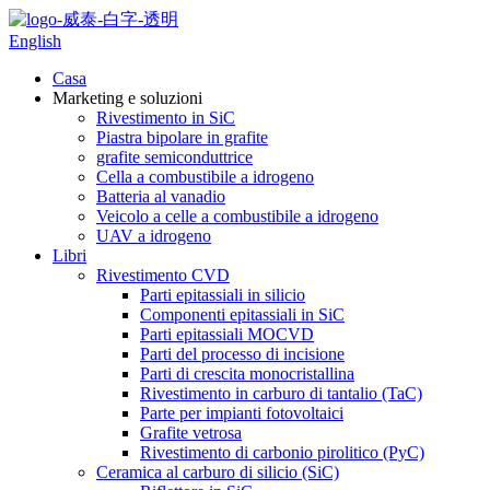
English
Casa
Marketing e soluzioni
Rivestimento in SiC
Piastra bipolare in grafite
grafite semiconduttrice
Cella a combustibile a idrogeno
Batteria al vanadio
Veicolo a celle a combustibile a idrogeno
UAV a idrogeno
Libri
Rivestimento CVD
Parti epitassiali in silicio
Componenti epitassiali in SiC
Parti epitassiali MOCVD
Parti del processo di incisione
Parti di crescita monocristallina
Rivestimento in carburo di tantalio (TaC)
Parte per impianti fotovoltaici
Grafite vetrosa
Rivestimento di carbonio pirolitico (PyC)
Ceramica al carburo di silicio (SiC)