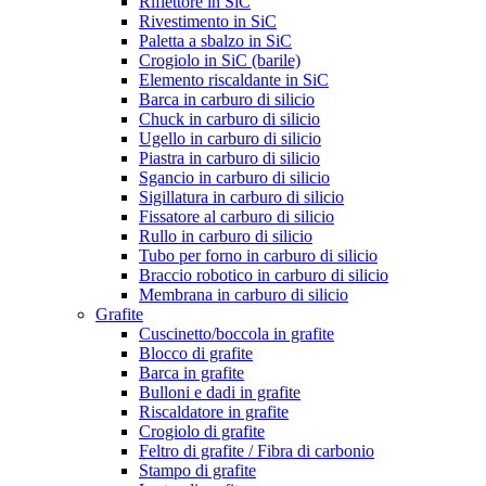
Riflettore in SiC
Rivestimento in SiC
Paletta a sbalzo in SiC
Crogiolo in SiC (barile)
Elemento riscaldante in SiC
Barca in carburo di silicio
Chuck in carburo di silicio
Ugello in carburo di silicio
Piastra in carburo di silicio
Sgancio in carburo di silicio
Sigillatura in carburo di silicio
Fissatore al carburo di silicio
Rullo in carburo di silicio
Tubo per forno in carburo di silicio
Braccio robotico in carburo di silicio
Membrana in carburo di silicio
Grafite
Cuscinetto/boccola in grafite
Blocco di grafite
Barca in grafite
Bulloni e dadi in grafite
Riscaldatore in grafite
Crogiolo di grafite
Feltro di grafite / Fibra di carbonio
Stampo di grafite