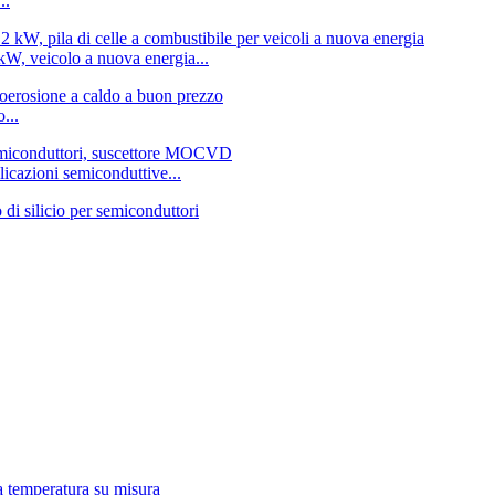
..
kW, veicolo a nuova energia...
...
plicazioni semiconduttive...