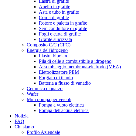
Lastra di grafite
Anello in grafite
Asta e tubo in grafite
Corda di grafite
Rotore e paletta in grafite
Semiconduttore di grafite
Fogli e carta di grafite
Grafite silicizzata
Composito C/C (CFC)
Energia dell'idrogeno
Piastra bipolare
Pila di celle a combustibile a idrogeno
Assemblaggio membrana-elettrodo (MEA)
Elettrolizzatore PEM
Forgiato di titanio
Batteria a flusso di vanadio
Ceramica e quarzo
Wafer
Mini pompa per veicoli
Pompa a vuoto elettrica
Pompa dell'acqua elettrica
Notizia
FAQ
Chi siamo
Profilo Aziendale