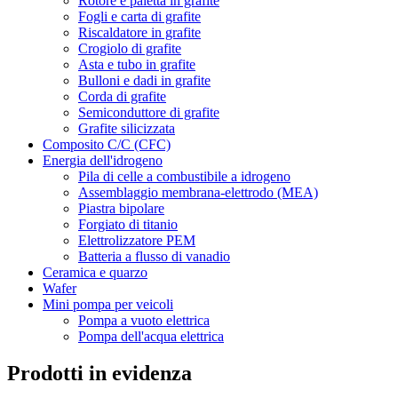
Rotore e paletta in grafite
Fogli e carta di grafite
Riscaldatore in grafite
Crogiolo di grafite
Asta e tubo in grafite
Bulloni e dadi in grafite
Corda di grafite
Semiconduttore di grafite
Grafite silicizzata
Composito C/C (CFC)
Energia dell'idrogeno
Pila di celle a combustibile a idrogeno
Assemblaggio membrana-elettrodo (MEA)
Piastra bipolare
Forgiato di titanio
Elettrolizzatore PEM
Batteria a flusso di vanadio
Ceramica e quarzo
Wafer
Mini pompa per veicoli
Pompa a vuoto elettrica
Pompa dell'acqua elettrica
Prodotti in evidenza