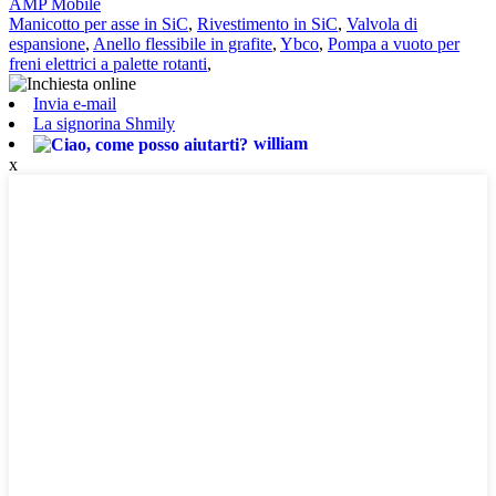
AMP Mobile
Manicotto per asse in SiC
,
Rivestimento in SiC
,
Valvola di
espansione
,
Anello flessibile in grafite
,
Ybco
,
Pompa a vuoto per
freni elettrici a palette rotanti
,
Invia e-mail
La signorina Shmily
william
x