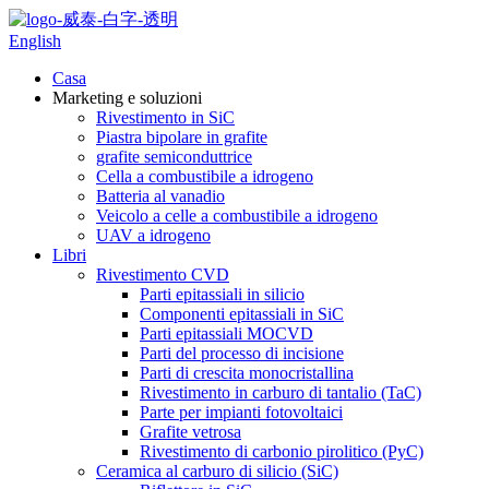
English
Casa
Marketing e soluzioni
Rivestimento in SiC
Piastra bipolare in grafite
grafite semiconduttrice
Cella a combustibile a idrogeno
Batteria al vanadio
Veicolo a celle a combustibile a idrogeno
UAV a idrogeno
Libri
Rivestimento CVD
Parti epitassiali in silicio
Componenti epitassiali in SiC
Parti epitassiali MOCVD
Parti del processo di incisione
Parti di crescita monocristallina
Rivestimento in carburo di tantalio (TaC)
Parte per impianti fotovoltaici
Grafite vetrosa
Rivestimento di carbonio pirolitico (PyC)
Ceramica al carburo di silicio (SiC)