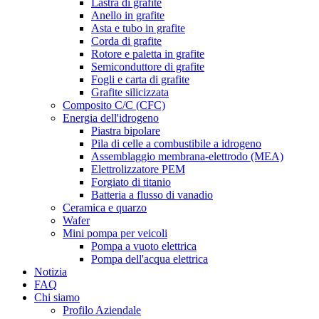
Lastra di grafite
Anello in grafite
Asta e tubo in grafite
Corda di grafite
Rotore e paletta in grafite
Semiconduttore di grafite
Fogli e carta di grafite
Grafite silicizzata
Composito C/C (CFC)
Energia dell'idrogeno
Piastra bipolare
Pila di celle a combustibile a idrogeno
Assemblaggio membrana-elettrodo (MEA)
Elettrolizzatore PEM
Forgiato di titanio
Batteria a flusso di vanadio
Ceramica e quarzo
Wafer
Mini pompa per veicoli
Pompa a vuoto elettrica
Pompa dell'acqua elettrica
Notizia
FAQ
Chi siamo
Profilo Aziendale