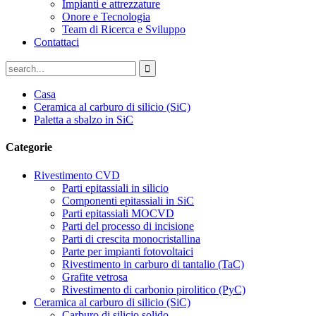
Impianti e attrezzature
Onore e Tecnologia
Team di Ricerca e Sviluppo
Contattaci
Casa
Ceramica al carburo di silicio (SiC)
Paletta a sbalzo in SiC
Categorie
Rivestimento CVD
Parti epitassiali in silicio
Componenti epitassiali in SiC
Parti epitassiali MOCVD
Parti del processo di incisione
Parti di crescita monocristallina
Parte per impianti fotovoltaici
Rivestimento in carburo di tantalio (TaC)
Grafite vetrosa
Rivestimento di carbonio pirolitico (PyC)
Ceramica al carburo di silicio (SiC)
Carburo di silicio solido