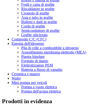
Rotore e paletta in grafite
Fogli e carta di grafite
Riscaldatore in grafite
Crogiolo di grafite
Asta e tubo in grafite
Bulloni e dadi in grafite
Corda di grafite
Semiconduttore di grafite
Grafite silicizzata
Composito C/C (CFC)
Energia dell'idrogeno
Pila di celle a combustibile a idrogeno
Assemblaggio membrana-elettrodo (MEA)
Piastra bipolare
Forgiato di titanio
Elettrolizzatore PEM
Batteria a flusso di vanadio
Ceramica e quarzo
Wafer
Mini pompa per veicoli
Pompa a vuoto elettrica
Pompa dell'acqua elettrica
Prodotti in evidenza