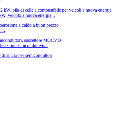
..
kW, veicolo a nuova energia...
...
plicazioni semiconduttive...