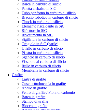
Barca in carburo di silicio
Paletta a sbalzo in SiC
Tubo per forno in carburo di silicio
Braccio robotico in carburo di silicio
Chuck in carburo di silicio
Elemento riscaldante in SiC
Riflettore in SiC
Rivestimento in SiC
Sigillatura in carburo di silicio
Crogiolo in SiC (barile)
Ugello in carburo di silicio
Piastra in carburo di silicio
Sgancio in carburo di silicio
Fissatore al carburo di silicio
Rullo in carburo di silicio
Membrana in carburo di silicio
Grafite
Lastra di grafite
Cuscinetto/boccola in grafite
Anello in grafite
Feltro di grafite / Fibra di carbonio
Barca in grafite
Stampo di grafite
Blocco di grafite