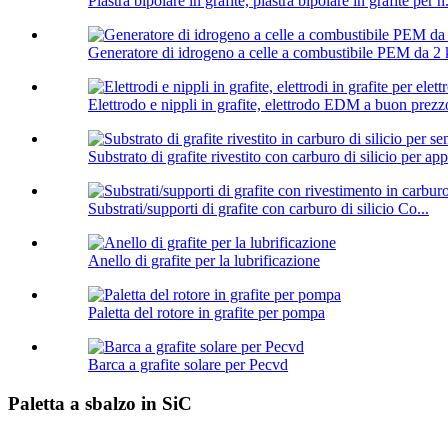
Piastra bipolare in grafite, piastra bipolare in grafite per h.
Generatore di idrogeno a celle a combustibile PEM da 2 
Elettrodo e nippli in grafite, elettrodo EDM a buon prezzo
Substrato di grafite rivestito con carburo di silicio per ap
Substrati/supporti di grafite con carburo di silicio Co...
Anello di grafite per la lubrificazione
Paletta del rotore in grafite per pompa
Barca a grafite solare per Pecvd
Paletta a sbalzo in SiC