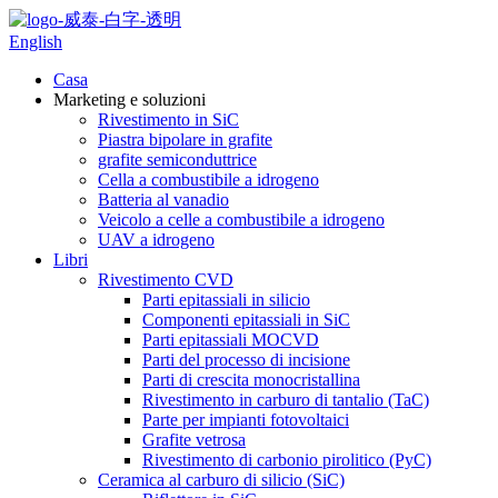
English
Casa
Marketing e soluzioni
Rivestimento in SiC
Piastra bipolare in grafite
grafite semiconduttrice
Cella a combustibile a idrogeno
Batteria al vanadio
Veicolo a celle a combustibile a idrogeno
UAV a idrogeno
Libri
Rivestimento CVD
Parti epitassiali in silicio
Componenti epitassiali in SiC
Parti epitassiali MOCVD
Parti del processo di incisione
Parti di crescita monocristallina
Rivestimento in carburo di tantalio (TaC)
Parte per impianti fotovoltaici
Grafite vetrosa
Rivestimento di carbonio pirolitico (PyC)
Ceramica al carburo di silicio (SiC)