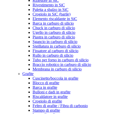
Riflettore in SiC
Rivestimento in SiC
Paletta a sbalzo in SiC
Crogiolo in SiC (barile)
Elemento riscaldante in SiC
Barca in carburo di silicio
Chuck in carburo di silicio
Ugello in carburo di silicio
Piastra in carburo di silicio
Sgancio in carburo di silicio
Sigillatura in carburo di silicio
Fissatore al carburo di silicio
Rullo in carburo di silicio
Tubo per forno in carburo di silicio
Braccio robotico in carburo di silicio
Membrana in carburo di silicio
Grafite
Cuscinetto/boccola in grafite
Blocco di grafite
Barca in grafite
Bulloni e dadi in grafite
Riscaldatore in grafite
Crogiolo di grafite
Feltro di grafite / Fibra di carbonio
Stampo di grafite