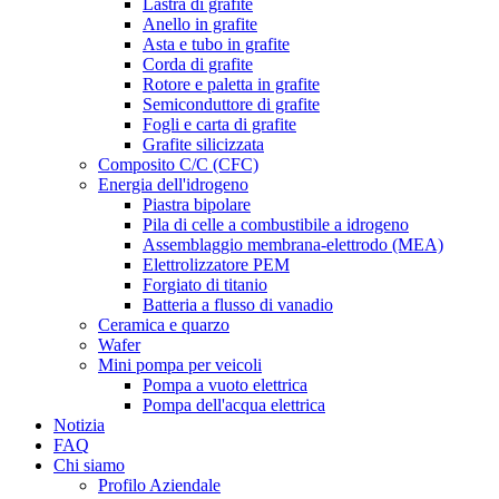
Lastra di grafite
Anello in grafite
Asta e tubo in grafite
Corda di grafite
Rotore e paletta in grafite
Semiconduttore di grafite
Fogli e carta di grafite
Grafite silicizzata
Composito C/C (CFC)
Energia dell'idrogeno
Piastra bipolare
Pila di celle a combustibile a idrogeno
Assemblaggio membrana-elettrodo (MEA)
Elettrolizzatore PEM
Forgiato di titanio
Batteria a flusso di vanadio
Ceramica e quarzo
Wafer
Mini pompa per veicoli
Pompa a vuoto elettrica
Pompa dell'acqua elettrica
Notizia
FAQ
Chi siamo
Profilo Aziendale