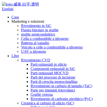
English
Casa
Marketing e soluzioni
Rivestimento in SiC
Piastra bipolare in grafite
grafite semiconduttrice
Cella a combustibile a idrogeno
Batteria al vanadio
Veicolo a celle a combustibile a idrogeno
UAV a idrogeno
Libri
Rivestimento CVD
Parti epitassiali in silicio
Componenti epitassiali in SiC
Parti epitassiali MOCVD
Parti del processo di incisione
Parti di crescita monocristallina
Rivestimento in carburo di tantalio (TaC)
Parte per impianti fotovoltaici
Grafite vetrosa
Rivestimento di carbonio pirolitico (PyC)
Ceramica al carburo di silicio (SiC)