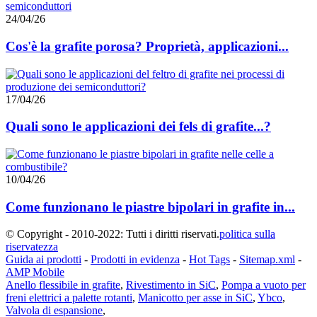
24/04/26
Cos'è la grafite porosa? Proprietà, applicazioni...
17/04/26
Quali sono le applicazioni dei fels di grafite...?
10/04/26
Come funzionano le piastre bipolari in grafite in...
© Copyright - 2010-2022: Tutti i diritti riservati.
politica sulla
riservatezza
Guida ai prodotti
-
Prodotti in evidenza
-
Hot Tags
-
Sitemap.xml
-
AMP Mobile
Anello flessibile in grafite
,
Rivestimento in SiC
,
Pompa a vuoto per
freni elettrici a palette rotanti
,
Manicotto per asse in SiC
,
Ybco
,
Valvola di espansione
,