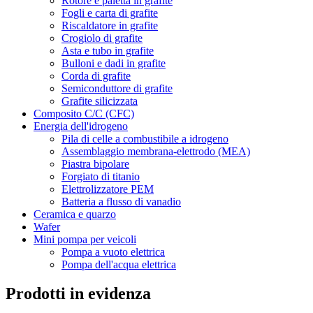
Rotore e paletta in grafite
Fogli e carta di grafite
Riscaldatore in grafite
Crogiolo di grafite
Asta e tubo in grafite
Bulloni e dadi in grafite
Corda di grafite
Semiconduttore di grafite
Grafite silicizzata
Composito C/C (CFC)
Energia dell'idrogeno
Pila di celle a combustibile a idrogeno
Assemblaggio membrana-elettrodo (MEA)
Piastra bipolare
Forgiato di titanio
Elettrolizzatore PEM
Batteria a flusso di vanadio
Ceramica e quarzo
Wafer
Mini pompa per veicoli
Pompa a vuoto elettrica
Pompa dell'acqua elettrica
Prodotti in evidenza