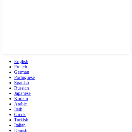
English
French
German
Portuguese
Spanish
Russian
Japanese
Korean
Arabic
Irish
Greek
Turkish
Italian
Danish