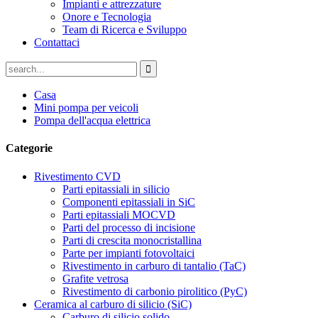
Impianti e attrezzature
Onore e Tecnologia
Team di Ricerca e Sviluppo
Contattaci
Casa
Mini pompa per veicoli
Pompa dell'acqua elettrica
Categorie
Rivestimento CVD
Parti epitassiali in silicio
Componenti epitassiali in SiC
Parti epitassiali MOCVD
Parti del processo di incisione
Parti di crescita monocristallina
Parte per impianti fotovoltaici
Rivestimento in carburo di tantalio (TaC)
Grafite vetrosa
Rivestimento di carbonio pirolitico (PyC)
Ceramica al carburo di silicio (SiC)
Carburo di silicio solido