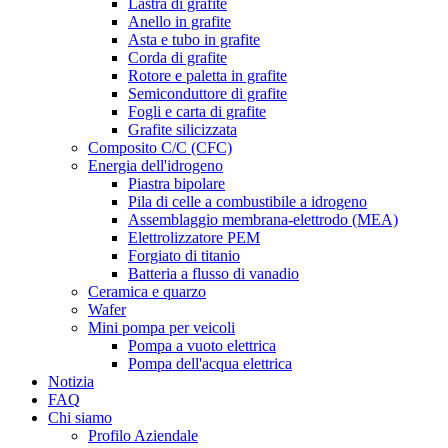
Lastra di grafite
Anello in grafite
Asta e tubo in grafite
Corda di grafite
Rotore e paletta in grafite
Semiconduttore di grafite
Fogli e carta di grafite
Grafite silicizzata
Composito C/C (CFC)
Energia dell'idrogeno
Piastra bipolare
Pila di celle a combustibile a idrogeno
Assemblaggio membrana-elettrodo (MEA)
Elettrolizzatore PEM
Forgiato di titanio
Batteria a flusso di vanadio
Ceramica e quarzo
Wafer
Mini pompa per veicoli
Pompa a vuoto elettrica
Pompa dell'acqua elettrica
Notizia
FAQ
Chi siamo
Profilo Aziendale