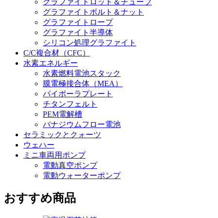
グラファイトロッド＆チューブ
グラファイトボルト＆ナット
グラファイトロープ
グラファイト半導体
シリコン処理グラファイト
C/C複合材（CFC）
水素エネルギー
水素燃料電池スタック
膜電極接合体（MEA）
バイポーラプレート
チタンフェルト
PEM電解槽
バナジウムフロー電池
セラミックとクォーツ
ウェハー
ミニ車両用ポンプ
電動真空ポンプ
電動ウォーターポンプ
おすすめ商品