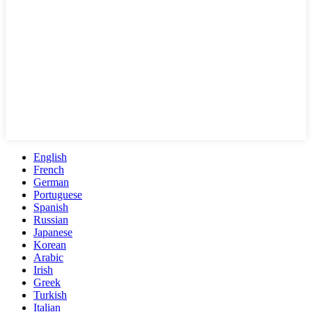
English
French
German
Portuguese
Spanish
Russian
Japanese
Korean
Arabic
Irish
Greek
Turkish
Italian