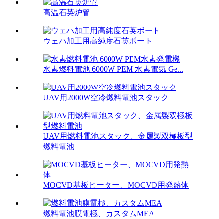
高温石英炉管
ウェハ加工用高純度石英ボート
水素燃料電池 6000W PEM 水素電気 Ge...
UAV用2000W空冷燃料電池スタック
UAV用燃料電池スタック、金属製双極板型
燃料電池
MOCVD基板ヒーター、MOCVD用発熱体
燃料電池膜電極、カスタムMEA