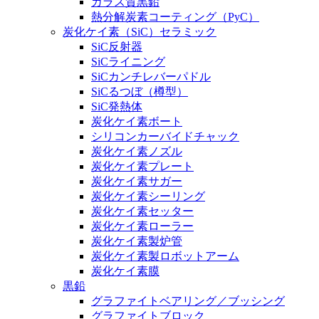
ガラス質黒鉛
熱分解炭素コーティング（PyC）
炭化ケイ素（SiC）セラミック
SiC反射器
SiCライニング
SiCカンチレバーパドル
SiCるつぼ（樽型）
SiC発熱体
炭化ケイ素ボート
シリコンカーバイドチャック
炭化ケイ素ノズル
炭化ケイ素プレート
炭化ケイ素サガー
炭化ケイ素シーリング
炭化ケイ素セッター
炭化ケイ素ローラー
炭化ケイ素製炉管
炭化ケイ素製ロボットアーム
炭化ケイ素膜
黒鉛
グラファイトベアリング／ブッシング
グラファイトブロック