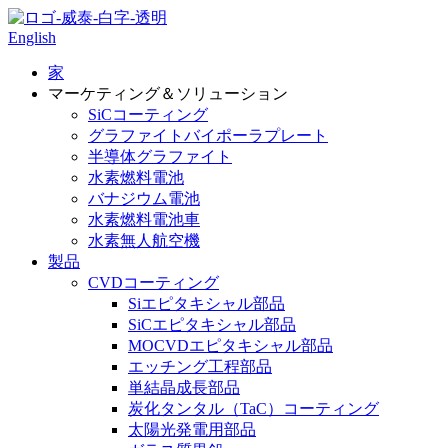
English
家
マーケティング＆ソリューション
SiCコーティング
グラファイトバイポーラプレート
半導体グラファイト
水素燃料電池
バナジウム電池
水素燃料電池車
水素無人航空機
製品
CVDコーティング
Siエピタキシャル部品
SiCエピタキシャル部品
MOCVDエピタキシャル部品
エッチング工程部品
単結晶成長部品
炭化タンタル（TaC）コーティング
太陽光発電用部品