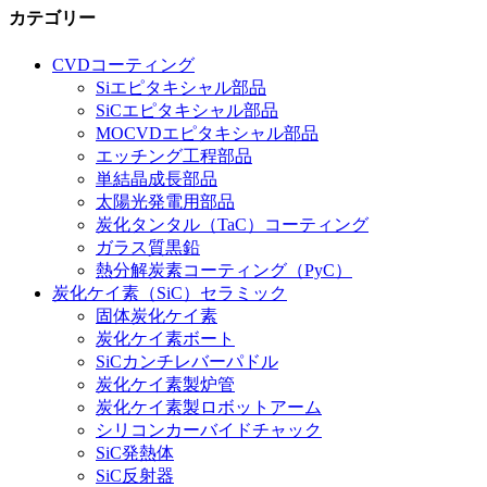
カテゴリー
CVDコーティング
Siエピタキシャル部品
SiCエピタキシャル部品
MOCVDエピタキシャル部品
エッチング工程部品
単結晶成長部品
太陽光発電用部品
炭化タンタル（TaC）コーティング
ガラス質黒鉛
熱分解炭素コーティング（PyC）
炭化ケイ素（SiC）セラミック
固体炭化ケイ素
炭化ケイ素ボート
SiCカンチレバーパドル
炭化ケイ素製炉管
炭化ケイ素製ロボットアーム
シリコンカーバイドチャック
SiC発熱体
SiC反射器