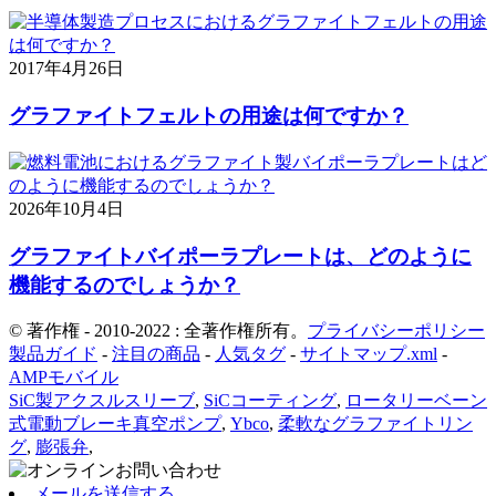
2017年4月26日
グラファイトフェルトの用途は何ですか？
2026年10月4日
グラファイトバイポーラプレートは、どのように
機能するのでしょうか？
© 著作権 - 2010-2022 : 全著作権所有。
プライバシーポリシー
製品ガイド
-
注目の商品
-
人気タグ
-
サイトマップ.xml
-
AMPモバイル
SiC製アクスルスリーブ
,
SiCコーティング
,
ロータリーベーン
式電動ブレーキ真空ポンプ
,
Ybco
,
柔軟なグラファイトリン
グ
,
膨張弁
,
メールを送信する