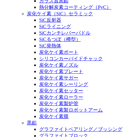
ガラス質黒鉛
熱分解炭素コーティング（PyC）
炭化ケイ素（SiC）セラミック
SiC反射器
SiCライニング
SiCカンチレバーパドル
SiCるつぼ（樽型）
SiC発熱体
炭化ケイ素ボート
シリコンカーバイドチャック
炭化ケイ素ノズル
炭化ケイ素プレート
炭化ケイ素サガー
炭化ケイ素シーリング
炭化ケイ素セッター
炭化ケイ素ローラー
炭化ケイ素製炉管
炭化ケイ素製ロボットアーム
炭化ケイ素膜
黒鉛
グラファイトベアリング／ブッシング
グラファイトブロック