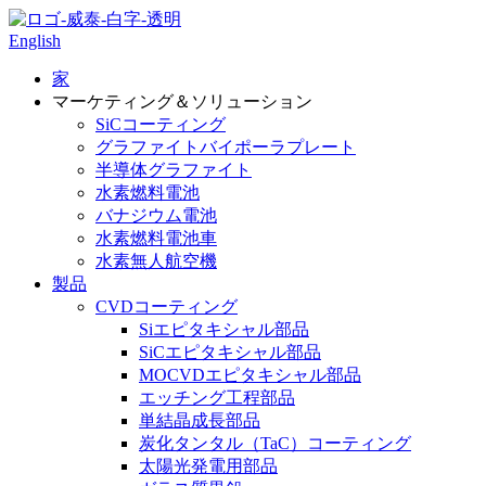
English
家
マーケティング＆ソリューション
SiCコーティング
グラファイトバイポーラプレート
半導体グラファイト
水素燃料電池
バナジウム電池
水素燃料電池車
水素無人航空機
製品
CVDコーティング
Siエピタキシャル部品
SiCエピタキシャル部品
MOCVDエピタキシャル部品
エッチング工程部品
単結晶成長部品
炭化タンタル（TaC）コーティング
太陽光発電用部品