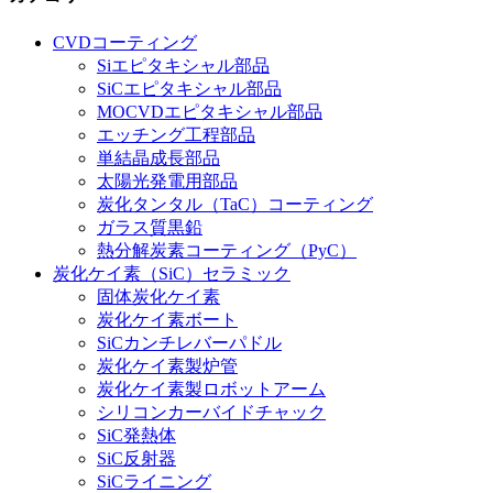
CVDコーティング
Siエピタキシャル部品
SiCエピタキシャル部品
MOCVDエピタキシャル部品
エッチング工程部品
単結晶成長部品
太陽光発電用部品
炭化タンタル（TaC）コーティング
ガラス質黒鉛
熱分解炭素コーティング（PyC）
炭化ケイ素（SiC）セラミック
固体炭化ケイ素
炭化ケイ素ボート
SiCカンチレバーパドル
炭化ケイ素製炉管
炭化ケイ素製ロボットアーム
シリコンカーバイドチャック
SiC発熱体
SiC反射器
SiCライニング