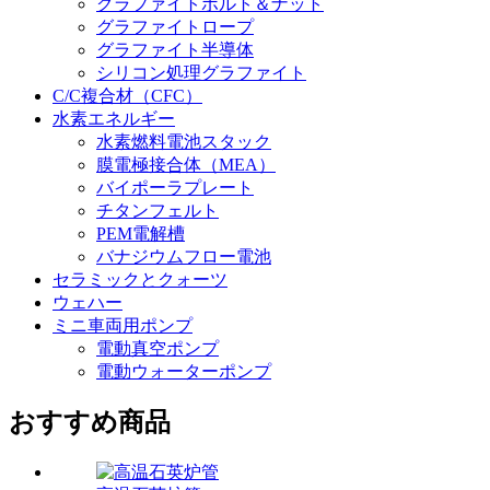
グラファイトボルト＆ナット
グラファイトロープ
グラファイト半導体
シリコン処理グラファイト
C/C複合材（CFC）
水素エネルギー
水素燃料電池スタック
膜電極接合体（MEA）
バイポーラプレート
チタンフェルト
PEM電解槽
バナジウムフロー電池
セラミックとクォーツ
ウェハー
ミニ車両用ポンプ
電動真空ポンプ
電動ウォーターポンプ
おすすめ商品