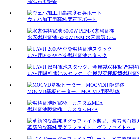
高温石英炉管
ウェハ加工用高純度石英ボート
水素燃料電池 6000W PEM 水素電気 Ge...
UAV用2000W空冷燃料電池スタック
UAV用燃料電池スタック、金属製双極板型燃料電
MOCVD基板ヒーター、MOCVD用発熱体
燃料電池膜電極、カスタムMEA
革新的な高純度グラファイト、グラファイトベ...