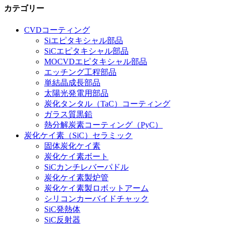
カテゴリー
CVDコーティング
Siエピタキシャル部品
SiCエピタキシャル部品
MOCVDエピタキシャル部品
エッチング工程部品
単結晶成長部品
太陽光発電用部品
炭化タンタル（TaC）コーティング
ガラス質黒鉛
熱分解炭素コーティング（PyC）
炭化ケイ素（SiC）セラミック
固体炭化ケイ素
炭化ケイ素ボート
SiCカンチレバーパドル
炭化ケイ素製炉管
炭化ケイ素製ロボットアーム
シリコンカーバイドチャック
SiC発熱体
SiC反射器