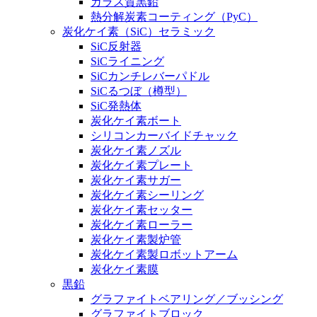
ガラス質黒鉛
熱分解炭素コーティング（PyC）
炭化ケイ素（SiC）セラミック
SiC反射器
SiCライニング
SiCカンチレバーパドル
SiCるつぼ（樽型）
SiC発熱体
炭化ケイ素ボート
シリコンカーバイドチャック
炭化ケイ素ノズル
炭化ケイ素プレート
炭化ケイ素サガー
炭化ケイ素シーリング
炭化ケイ素セッター
炭化ケイ素ローラー
炭化ケイ素製炉管
炭化ケイ素製ロボットアーム
炭化ケイ素膜
黒鉛
グラファイトベアリング／ブッシング
グラファイトブロック