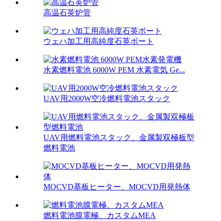
高温石英炉管
ウェハ加工用高純度石英ボート
水素燃料電池 6000W PEM 水素電気 Ge...
UAV用2000W空冷燃料電池スタック
UAV用燃料電池スタック、金属製双極板型
燃料電池
MOCVD基板ヒーター、MOCVD用発熱体
燃料電池膜電極、カスタムMEA