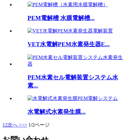
PEM電解槽 水膜電解槽...
VET水電解PEM水素発生器E...
PEM水素セル電解装置システム水
素...
水電解式水素発生膜...
1
2
次へ >
>>
1/2ページ
お問い合わせ