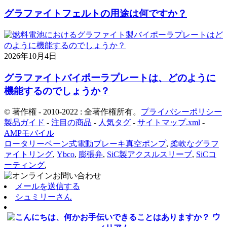
グラファイトフェルトの用途は何ですか？
2026年10月4日
グラファイトバイポーラプレートは、どのように
機能するのでしょうか？
© 著作権 - 2010-2022 : 全著作権所有。
プライバシーポリシー
製品ガイド
-
注目の商品
-
人気タグ
-
サイトマップ.xml
-
AMPモバイル
ロータリーベーン式電動ブレーキ真空ポンプ
,
柔軟なグラフ
ァイトリング
,
Ybco
,
膨張弁
,
SiC製アクスルスリーブ
,
SiCコ
ーティング
,
メールを送信する
シュミリーさん
ウ