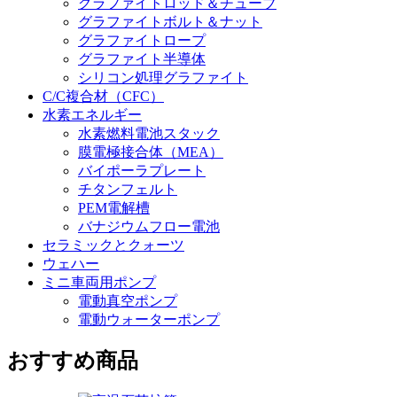
グラファイトロッド＆チューブ
グラファイトボルト＆ナット
グラファイトロープ
グラファイト半導体
シリコン処理グラファイト
C/C複合材（CFC）
水素エネルギー
水素燃料電池スタック
膜電極接合体（MEA）
バイポーラプレート
チタンフェルト
PEM電解槽
バナジウムフロー電池
セラミックとクォーツ
ウェハー
ミニ車両用ポンプ
電動真空ポンプ
電動ウォーターポンプ
おすすめ商品