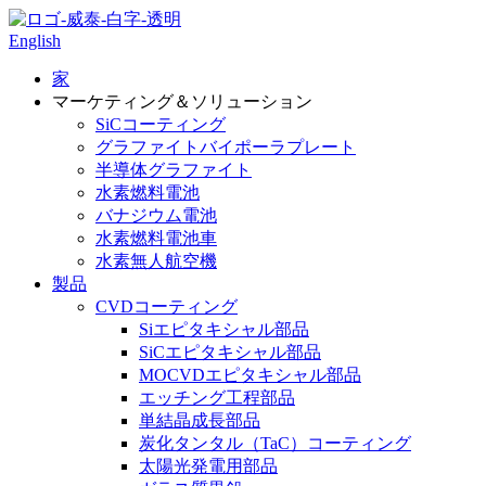
English
家
マーケティング＆ソリューション
SiCコーティング
グラファイトバイポーラプレート
半導体グラファイト
水素燃料電池
バナジウム電池
水素燃料電池車
水素無人航空機
製品
CVDコーティング
Siエピタキシャル部品
SiCエピタキシャル部品
MOCVDエピタキシャル部品
エッチング工程部品
単結晶成長部品
炭化タンタル（TaC）コーティング
太陽光発電用部品