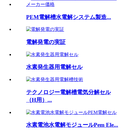
PEM電解槽水電解システム製造...
電解発電の実証
水素発生器用電解セル
テクノロジー電解槽電気分解セル
（H用）...
水素電池水電解モジュールPem Ele...