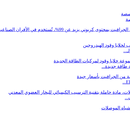
ة
...
..