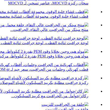
سخان ركيزة MOCVD، عناصر تسخين لـ MOCVD
قطب غشاء خلية الوقود، مجموعة أقطاب غشائية مخصص
منتج مبتكر من الجرافيت عالي النقاء، الجرافيت...
لوحة جرافيت ثنائية القطب، لوحة جرافيت ثنائية القطب لـ
مولد هيدروجين بخلايا وقود PEM بقدرة 2 كيلوواط، مركبة طاقة جديدة...
قطب كهربائي وحلمات من الجرافيت، سعر جيد لـ EDM gr...
ركيزة جرافيت مطلية بكربيد السيليكون لأشباه الموصلات.
ركائز/حوامل من الجرافيت مع كربيد السيليكون...
حلقة من الجرافيت للتزييت