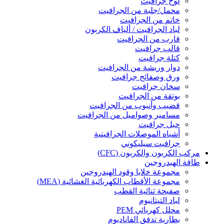
لوح جرافيت
محمل/جلبة من الجرافيت
خاتم من الجرافيت
لباد الجرافيت / ألياف الكربون
قارب من الجرافيت
قالب جرافيت
كتلة جرافيت
دوار وريشة من الجرافيت
ورق وصفائح جرافيت
سخان جرافيت
بوتقة من الجرافيت
قضيب وأنبوب من الجرافيت
مسامير وصواميل من الجرافيت
حبل جرافيت
أشباه الموصلات الجرافيتية
جرافيت سيليكوني
مركب الكربون والكربون (CFC)
طاقة الهيدروجين
مجموعة خلايا وقود الهيدروجين
مجموعة الأقطاب الكهربائية الغشائية (MEA)
صفيحة ثنائية القطب
لباد التيتانيوم
محلل كهربائي PEM
بطارية تدفق الفاناديوم