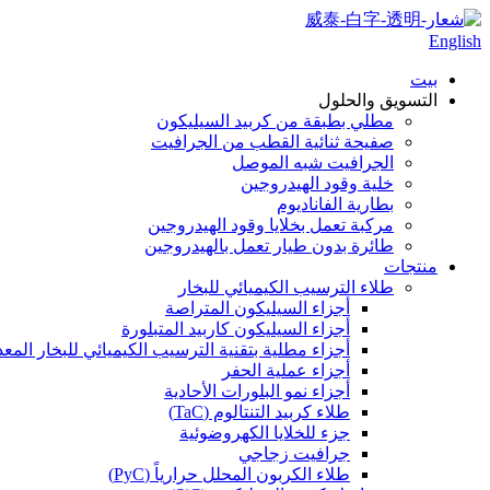
English
بيت
التسويق والحلول
مطلي بطبقة من كربيد السيليكون
صفيحة ثنائية القطب من الجرافيت
الجرافيت شبه الموصل
خلية وقود الهيدروجين
بطارية الفاناديوم
مركبة تعمل بخلايا وقود الهيدروجين
طائرة بدون طيار تعمل بالهيدروجين
منتجات
طلاء الترسيب الكيميائي للبخار
أجزاء السيليكون المتراصة
أجزاء السيليكون كاربيد المتبلورة
أجزاء مطلية بتقنية الترسيب الكيميائي للبخار المعدني ا
أجزاء عملية الحفر
أجزاء نمو البلورات الأحادية
طلاء كربيد التنتالوم (TaC)
جزء للخلايا الكهروضوئية
جرافيت زجاجي
طلاء الكربون المحلل حرارياً (PyC)