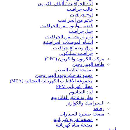
لباد الجرافيت / ألياف الكربون
قالب جرافيت
لوح جرافيت
خاتم من الجرافيت
قضيب وأنبوب من الجرافيت
حبل جرافيت
دوار وريشة من الجرافيت
أشباه الموصلات الجرافيتية
ورق وصفائح جرافيت
جرافيت سيليكوني
مركب الكربون والكربون (CFC)
طاقة الهيدروجين
صفيحة ثنائية القطب
مجموعة خلايا وقود الهيدروجين
مجموعة الأقطاب الكهربائية الغشائية (MEA)
محلل كهربائي PEM
لباد التيتانيوم
بطارية تدفق الفاناديوم
السيراميك والكوارتز
رقاقة
مضخة صغيرة للسيارات
مضخة تفريغ كهربائية
مضخة مياه كهربائية