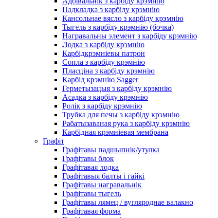
Адбівальнік з карбіду крэмнію
Падкладка з карбіду крэмнію
Кансольнае вясло з карбіду крэмнію
Тыгель з карбіду крэмнію (бочка)
Награвальны элемент з карбіду крэмнію
Лодка з карбіду крэмнію
Карбідкрэмніевы патрон
Сопла з карбіду крэмнію
Пласціна з карбіду крэмнію
Карбід крэмнію Sagger
Герметызацыя з карбіду крэмнію
Асадка з карбіду крэмнію
Ролік з карбіду крэмнію
Трубка для печы з карбіду крэмнію
Рабатызаваная рука з карбіду крэмнію
Карбідная крэмніевая мембрана
Графіт
Графітавы падшыпнік/утулка
Графітавы блок
Графітавая лодка
Графітавыя балты і гайкі
Графітавы награвальнік
Графітавы тыгель
Графітавы лямец / вугляроднае валакно
Графітавая форма