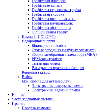
Графітавая пласціна
Графітавае кольца
Графітавы стрыжань і трубка
Графітавая вяроўка
Графітавы ротар і лапатка
Графітавы паўправаднік
Графітавы ліст і папера
Сіліцынаваны графіт
Кампазіт C/C (CFC)
Вадародная энергія
Біпалярная пласціна
Стэк вадародных паліўных элементаў
Зборка мембраннага электрода (MEA)
PEM-электралізер
Тытанавы лямец
Ванадыевая праточная батарэя
Кераміка і кварц
Вафля
Міні-помпа для аўтамабіляў
Электрычны вакуумны помпа
Электрычны вадзяны помпа
Навіны
Часта задаваныя пытанні
Пра нас
Профіль кампаніі