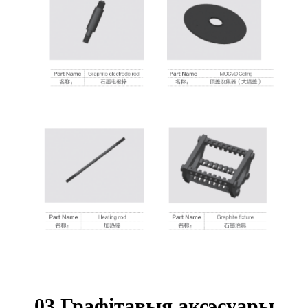
03 Графітавыя аксэсуары