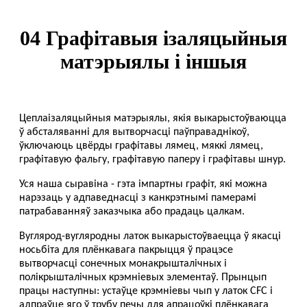
04 Графітавыя ізаляцыйныя
матэрыялы і іншыя
Цеплаізаляцыйныя матэрыялы, якія выкарыстоўваюцца
ў абсталяванні для вытворчасці паўправаднікоў,
ўключаюць цвёрды графітавы лямец, мяккі лямец,
графітавую фальгу, графітавую паперу і графітавы шнур.
Уся наша сыравіна - гэта імпартны графіт, які можна
нарэзаць у адпаведнасці з канкрэтнымі памерамі
патрабаванняў заказчыка або прадаць цалкам.
Вуглярод-вугляродны латок выкарыстоўваецца ў якасці
носьбіта для плёнкавага пакрыцця ў працэсе
вытворчасці сонечных монакрышталічных і
полікрышталічных крэмніевых элементаў. Прынцып
працы наступны: устаўце крэмніевы чып у латок CFC і
адпраўце яго ў трубу печы для апрацоўкі плёнкавага