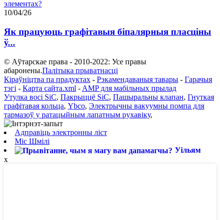
10/04/26
Як працуюць графітавыя біпалярныя пласціны
ў...
© Аўтарскае права - 2010-2022: Усе правы
абаронены.
Палітыка прыватнасці
Кіраўніцтва па прадуктах
-
Рэкамендаваныя тавары
-
Гарачыя
тэгі
-
Карта сайта.xml
-
AMP для мабільных прылад
Утулка восі SiC
,
Пакрыццё SiC
,
Пашыральны клапан
,
Гнуткая
графітавая кольца
,
Ybco
,
Электрычны вакуумны помпа для
тармазоў у ратацыйным лапатным рухавіку
,
Адправіць электронны ліст
Міс Шмілі
Уільям
x