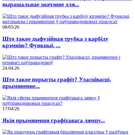
вырашальнае значэнне для...
08/05/26
Што такое дыфузійная трубка з карбіду
крэмнію? Функцыі, ...
24.04.26
Што такое порысты графіт? Уласцівасці,
прымяненне...
17/04/26
Якія прымянення графітавага лямцу...