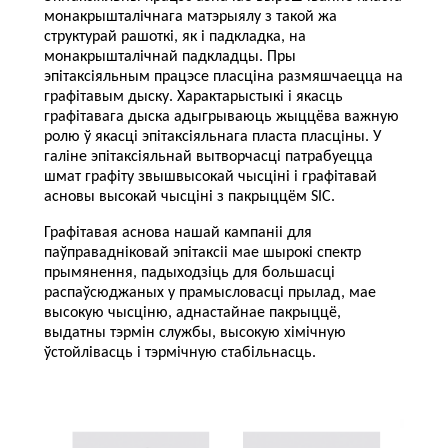
монакрышталічнага матэрыялу з такой жа
структурай рашоткі, як і падкладка, на
монакрышталічнай падкладцы. Пры
эпітаксіяльным працэсе пласціна размяшчаецца на
графітавым дыску. Характарыстыкі і якасць
графітавага дыска адыгрываюць жыццёва важную
ролю ў якасці эпітаксіяльнага пласта пласціны. У
галіне эпітаксіяльнай вытворчасці патрабуецца
шмат графіту звышвысокай чысціні і графітавай
асновы высокай чысціні з пакрыццём SIC.
Графітавая аснова нашай кампаніі для
паўправадніковай эпітаксіі мае шырокі спектр
прымянення, падыходзіць для большасці
распаўсюджаных у прамысловасці прылад, мае
высокую чысціню, аднастайнае пакрыццё,
выдатны тэрмін службы, высокую хімічную
ўстойлівасць і тэрмічную стабільнасць.