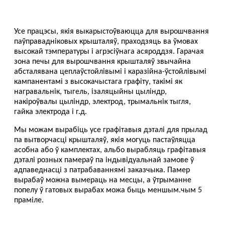
Усе працэсы, якія выкарыстоўваюцца для вырошчвання
паўправадніковых крышталяў, праходзяць ва ўмовах
высокай тэмпературы і агрэсіўнага асяроддзя. Гарачая
зона печы для вырошчвання крышталяў звычайна
абсталявана цеплаўстойлівымі і каразійна-ўстойлівымі
кампанентамі з высокачыстага графіту, такімі як
награвальнік, тыгель, ізаляцыйны цыліндр,
накіроўвалы цыліндр, электрод, трымальнік тыгля,
гайка электрода і г.д.
Мы можам вырабіць усе графітавыя дэталі для прылад
па вытворчасці крышталяў, якія могуць пастаўляцца
асобна або ў камплектах, альбо вырабляць графітавыя
дэталі розных памераў па індывідуальнай замове ў
адпаведнасці з патрабаваннямі заказчыка. Памер
вырабаў можна вымераць на месцы, а ўтрыманне
попелу ў гатовых вырабах можа быць меншым.
чым 5
праміле.