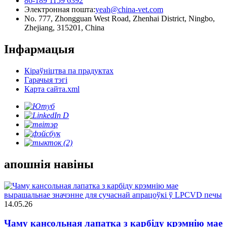
86-189 1159 6392
Электронная пошта:
yeah@china-vet.com
No. 777, Zhongguan West Road, Zhenhai District, Ningbo,
Zhejiang, 315201, China
Інфармацыя
Кіраўніцтва па прадуктах
Гарачыя тэгі
Карта сайта.xml
апошнія навіны
14.05.26
Чаму кансольная лапатка з карбіду крэмнію мае