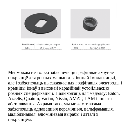
Мы можам не толькі забяспечыць графітавае ахоўнае
пакрыццё для розных машын для іоннай імплантацыі,
але і забяспечыць высакаякасныя графітавыя электроды і
крыніцы іонаў з высокай каразійнай устойлівасцю
розных спецыфікацый. Падыходзіць для мадэляў: Eaton,
Azcelis, Quatum, Varian, Nissin, AMAT, LAM і іншага
абсталявання. Акрамя таго, мы можам таксама
забяспечыць адпаведныя керамічныя, вальфрамавыя,
малібдэнавыя, алюмініевыя вырабы і дэталі з
пакрыццём.