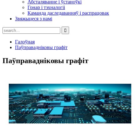
Абсталяванне і ўстаноўкі
Гонар і тэхналогіі
Каманда даследаванняў і распрацовак
Звяжыцеся з намі
Галоўная
Паўправадніковы графіт
Паўправадніковы графіт