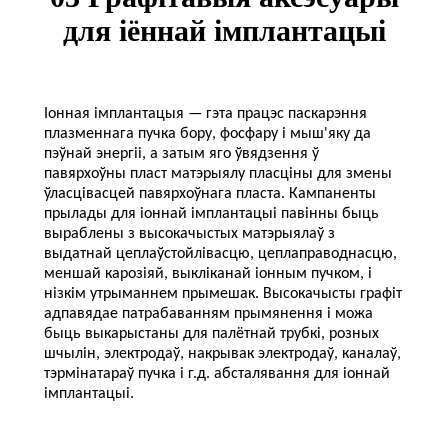
для іённай імплантацыі
Іонная імплантацыя — гэта працэс паскарэння
плазменнага пучка бору, фосфару і мыш'яку да
пэўнай энергіі, а затым яго ўвядзення ў
павярхоўны пласт матэрыялу пласціны для змены
ўласцівасцей павярхоўнага пласта. Кампаненты
прылады для іоннай імплантацыі павінны быць
выраблены з высокачыстых матэрыялаў з
выдатнай цеплаўстойлівасцю, цеплаправоднасцю,
меншай карозіяй, выкліканай іонным пучком, і
нізкім утрыманнем прымешак. Высокачысты графіт
адпавядае патрабаванням прымянення і можа
быць выкарыстаны для палётнай трубкі, розных
шчылін, электродаў, накрывак электродаў, каналаў,
тэрмінатараў пучка і г.д. абсталявання для іоннай
імплантацыі.