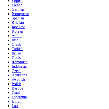
English
French
German
Portuguese
Spanish
Russian
Japanese
Korean
Arabic
Irish
Greek
Turkish
Italian
Danish
Romanian
Indonesian
Czech
Afrikaans
Swedish
Polish
Basque
Catalan
Esperanto
Hindi
Lao