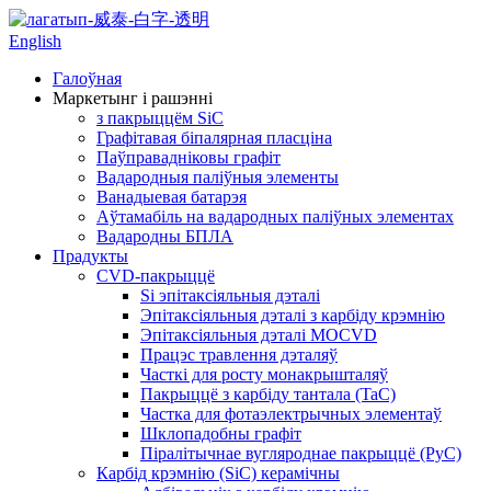
English
Галоўная
Маркетынг і рашэнні
з пакрыццём SiC
Графітавая біпалярная пласціна
Паўправадніковы графіт
Вадародныя паліўныя элементы
Ванадыевая батарэя
Аўтамабіль на вадародных паліўных элементах
Вадародны БПЛА
Прадукты
CVD-пакрыццё
Si эпітаксіяльныя дэталі
Эпітаксіяльныя дэталі з карбіду крэмнію
Эпітаксіяльныя дэталі MOCVD
Працэс травлення дэталяў
Часткі для росту монакрышталяў
Пакрыццё з карбіду тантала (TaC)
Частка для фотаэлектрычных элементаў
Шклопадобны графіт
Піралітычнае вугляроднае пакрыццё (PyC)
Карбід крэмнію (SiC) керамічны