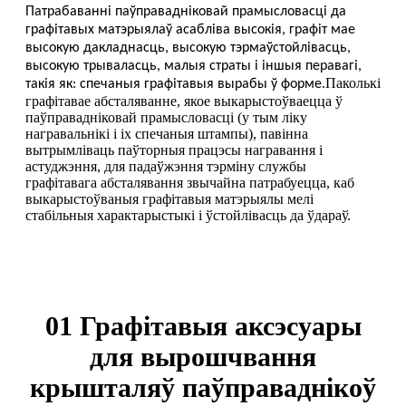
Патрабаванні паўправадніковай прамысловасці да
графітавых матэрыялаў асабліва высокія, графіт мае
высокую дакладнасць, высокую тэрмаўстойлівасць,
высокую трываласць, малыя страты і іншыя перавагі,
Паколькі
такія як: спечаныя графітавыя вырабы ў форме.
графітавае абсталяванне, якое выкарыстоўваецца ў
паўправадніковай прамысловасці (у тым ліку
награвальнікі і іх спечаныя штампы), павінна
вытрымліваць паўторныя працэсы награвання і
астуджэння, для падаўжэння тэрміну службы
графітавага абсталявання звычайна патрабуецца, каб
выкарыстоўваныя графітавыя матэрыялы мелі
стабільныя характарыстыкі і ўстойлівасць да ўдараў.
01 Графітавыя аксэсуары
для вырошчвання
крышталяў паўправаднікоў