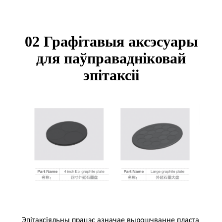
02 Графітавыя аксэсуары
для паўправадніковай
эпітаксіі
Эпітаксіяльны працэс азначае вырошчванне пласта